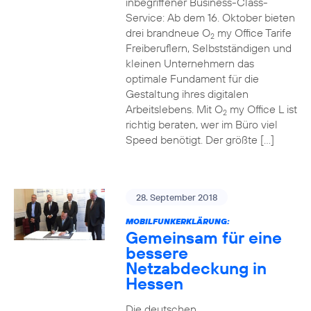
inbegriffener Business-Class-
Service: Ab dem 16. Oktober bieten
drei brandneue O
my Office Tarife
2
Freiberuflern, Selbstständigen und
kleinen Unternehmern das
optimale Fundament für die
Gestaltung ihres digitalen
Arbeitslebens. Mit O
my Office L ist
2
richtig beraten, wer im Büro viel
Speed benötigt. Der größte […]
28. September 2018
MOBILFUNKERKLÄRUNG:
Gemeinsam für eine
bessere
Netzabdeckung in
Hessen
Die deutschen