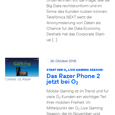
Unternehmen vor die Frage, wie sie
Big Data rechtskonform und im
Sinne des Kunden nutzen können.
Telefónica NEXT sieht die
Anonymisierung von Daten als
Chance für die Data Economy.
Deshalb hat das Corporate Start-
up […]
26. Oktober 2018
START DER O
LIVE GAMING SEASON:
2
Das Razer Phone 2
Credits: o2, Razer
jetzt bei O
2
Mobile Gaming ist im Trend und für
viele O
Kunden ein wichtiger Teil
2
ihrer mobilen Freiheit. Im
Mittelpunkt der O
Live Gaming
2
Season, die im November und