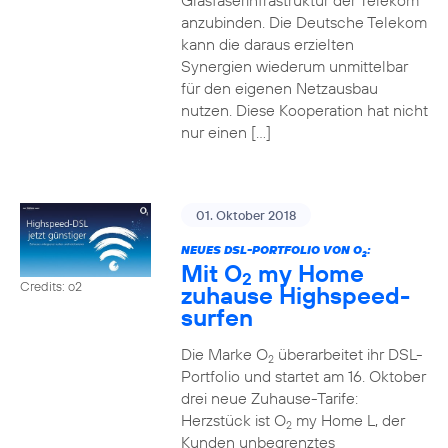
Glasfaserinfrastruktur der Telekom
anzubinden. Die Deutsche Telekom
kann die daraus erzielten
Synergien wiederum unmittelbar
für den eigenen Netzausbau
nutzen. Diese Kooperation hat nicht
nur einen […]
01. Oktober 2018
NEUES DSL-PORTFOLIO VON O
:
2
Mit O
my Home
2
Credits: o2
zuhause Highspeed-
surfen
Die Marke O
überarbeitet ihr DSL-
2
Portfolio und startet am 16. Oktober
drei neue Zuhause-Tarife:
Herzstück ist O
my Home L, der
2
Kunden unbegrenztes