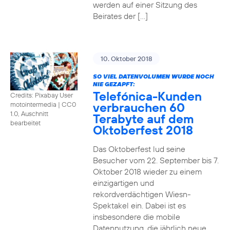
werden auf einer Sitzung des
Beirates der […]
10. Oktober 2018
SO VIEL DATENVOLUMEN WURDE NOCH
NIE GEZAPFT:
Telefónica-Kunden
Credits: Pixabay User
verbrauchen 60
motointermedia
|
CC0
1.0, Auschnitt
Terabyte auf dem
bearbeitet
Oktoberfest 2018
Das Oktoberfest lud seine
Besucher vom 22. September bis 7.
Oktober 2018 wieder zu einem
einzigartigen und
rekordverdächtigen Wiesn-
Spektakel ein. Dabei ist es
insbesondere die mobile
Datennutzung, die jährlich neue