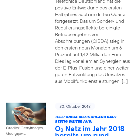
Telefónica Deutschland hat die
positive Entwicklung des ersten
Halbjahres auch im dritten Quartal
fortgesetzt. Das um Sonder- und
Regulierungseffekte bereinigte
Betriebsergebnis vor
Abschreibungen (OIBDA) stieg in
den ersten neun Monaten um 6
Prozent auf 1,42 Milliarden Euro.
Dies lag vor allem an Synergien aus
der E-Plus-Fusion und einer weiter
guten Entwicklung des Umsatzes
aus Mobilfunkdienstleistungen. […]
30. Oktober 2018
TELEFÓNICA DEUTSCHLAND BAUT
STETIG WEITER AUS:
O
Netz im Jahr 2018
Credits: Gettyimages,
2
bereits um rund
Georgijevic