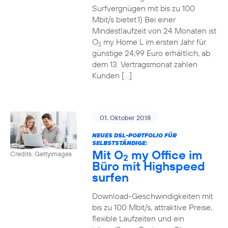
Surfvergnügen mit bis zu 100
Mbit/s bietet.1) Bei einer
Mindestlaufzeit von 24 Monaten ist
O
my Home L im ersten Jahr für
2
günstige 24,99 Euro erhältlich, ab
dem 13. Vertragsmonat zahlen
Kunden […]
01. Oktober 2018
NEUES DSL-PORTFOLIO FÜR
SELBSTSTÄNDIGE:
Mit O
my Office im
Credits: Gettyimages
2
Büro mit Highspeed
surfen
Download-Geschwindigkeiten mit
bis zu 100 Mbit/s, attraktive Preise,
flexible Laufzeiten und ein