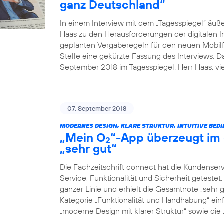
ganz Deutschland“
In einem Interview mit dem „Tagesspiegel“ äuß
Haas zu den Herausforderungen der digitalen I
geplanten Vergaberegeln für den neuen Mobilfu
Stelle eine gekürzte Fassung des Interviews. 
September 2018 im Tagesspiegel. Herr Haas, v
07. September 2018
MODERNES DESIGN, KLARE STRUKTUR, INTUITIVE BED
„Mein O
“-App überzeugt im 
2
„sehr gut“
Die Fachzeitschrift connect hat die Kundenser
Service, Funktionalität und Sicherheit geteste
ganzer Linie und erhielt die Gesamtnote „sehr g
Kategorie „Funktionalität und Handhabung“ einf
„moderne Design mit klarer Struktur“ sowie die „