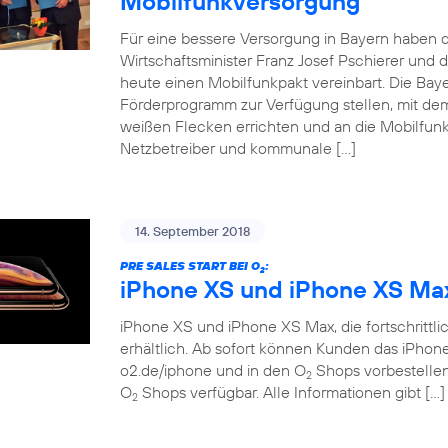
Mobilfunkversorgung
Für eine bessere Versorgung in Bayern haben d
Wirtschaftsminister Franz Josef Pschierer un
heute einen Mobilfunkpakt vereinbart. Die Baye
Förderprogramm zur Verfügung stellen, mit dem
weißen Flecken errichten und an die Mobilfunkn
Netzbetreiber und kommunale […]
14. September 2018
PRE SALES START BEI O
:
2
iPhone XS und iPhone XS Ma
iPhone XS und iPhone XS Max, die fortschrittlich
erhältlich. Ab sofort können Kunden das iPho
o2.de/iphone und in den O
Shops vorbestellen.
2
O
Shops verfügbar. Alle Informationen gibt […]
2