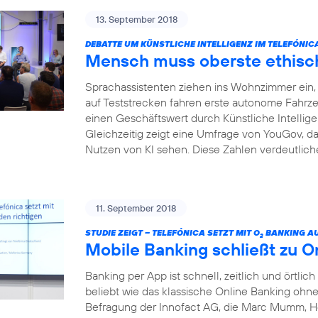
13. September 2018
DEBATTE UM KÜNSTLICHE INTELLIGENZ IM TELEFÓNI
Mensch muss oberste ethisch
Sprachassistenten ziehen ins Wohnzimmer ein, I
auf Teststrecken fahren erste autonome Fahrze
einen Geschäftswert durch Künstliche Intelligenz
Gleichzeitig zeigt eine Umfrage von YouGov, da
Nutzen von KI sehen. Diese Zahlen verdeutliche
11. September 2018
STUDIE ZEIGT – TELEFÓNICA SETZT MIT O
BANKING AU
2
Mobile Banking schließt zu O
Banking per App ist schnell, zeitlich und örtlich
beliebt wie das klassische Online Banking ohne 
Befragung der Innofact AG, die Marc Mumm, He