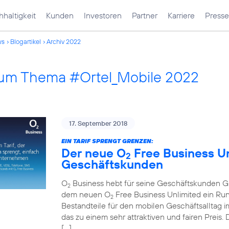
haltigkeit
Kunden
Investoren
Partner
Karriere
Presse
ws
Blogartikel
Archiv 2022
 zum Thema #Ortel_Mobile 2022
17. September 2018
EIN TARIF SPRENGT GRENZEN:
Der neue O
Free Business Unl
2
Geschäftskunden
O
Business hebt für seine Geschäftskunden Gre
2
dem neuen O
Free Business Unlimited ein Run
2
Bestandteile für den mobilen Geschäftsalltag im
das zu einem sehr attraktiven und fairen Preis
[…]