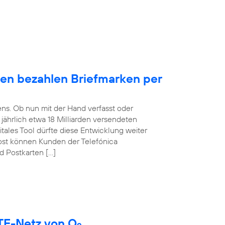
en bezahlen Briefmarken per
ens. Ob nun mit der Hand verfasst oder
t jährlich etwa 18 Milliarden versendeten
itales Tool dürfte diese Entwicklung weiter
ost können Kunden der Telefónica
d Postkarten […]
LTE-Netz von O