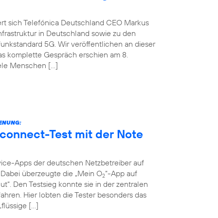
ert sich Telefónica Deutschland CEO Markus
nfrastruktur in Deutschland sowie zu den
nkstandard 5G. Wir veröffentlichen an dieser
Das komplette Gespräch erschien am 8.
iele Menschen […]
IENUNG:
connect-Test mit der Note
vice-Apps der deutschen Netzbetreiber auf
t. Dabei überzeugte die „Mein O
“-App auf
2
ut“. Den Testsieg konnte sie in der zentralen
ahren. Hier lobten die Tester besonders das
flüssige […]