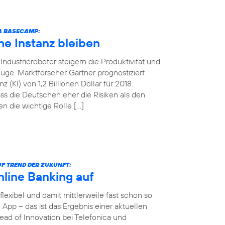
CA BASECAMP:
e Instanz bleiben
ndustrieroboter steigern die Produktivität und
uge. Marktforscher Gartner prognostiziert
 (KI) von 1,2 Billionen Dollar für 2018.
ss die Deutschen eher die Risiken als den
n die wichtige Rolle […]
F TREND DER ZUKUNFT:
nline Banking auf
 flexibel und damit mittlerweile fast schon so
App – das ist das Ergebnis einer aktuellen
ad of Innovation bei Telefonica und