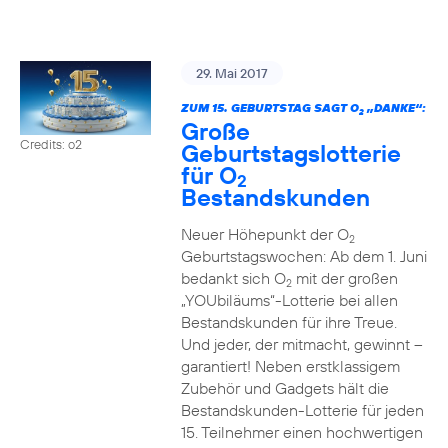
29. Mai 2017
ZUM 15. GEBURTSTAG SAGT O
„DANKE“:
2
Große
Credits: o2
Geburtstagslotterie
für O
2
Bestandskunden
Neuer Höhepunkt der O
2
Geburtstagswochen: Ab dem 1. Juni
bedankt sich O
mit der großen
2
„YOUbiläums“-Lotterie bei allen
Bestandskunden für ihre Treue.
Und jeder, der mitmacht, gewinnt –
garantiert! Neben erstklassigem
Zubehör und Gadgets hält die
Bestandskunden-Lotterie für jeden
15. Teilnehmer einen hochwertigen