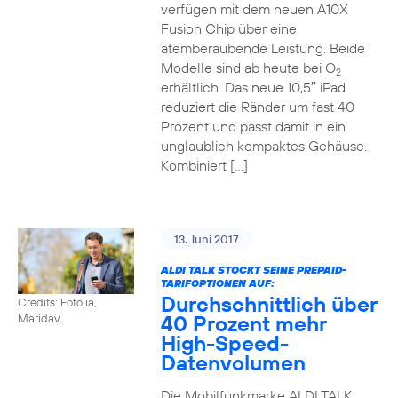
verfügen mit dem neuen A10X
Fusion Chip über eine
atemberaubende Leistung. Beide
Modelle sind ab heute bei O
2
erhältlich. Das neue 10,5″ iPad
reduziert die Ränder um fast 40
Prozent und passt damit in ein
unglaublich kompaktes Gehäuse.
Kombiniert […]
13. Juni 2017
ALDI TALK STOCKT SEINE PREPAID-
TARIFOPTIONEN AUF:
Durchschnittlich über
Credits: Fotolia,
40 Prozent mehr
Maridav
High-Speed-
Datenvolumen
Die Mobilfunkmarke ALDI TALK