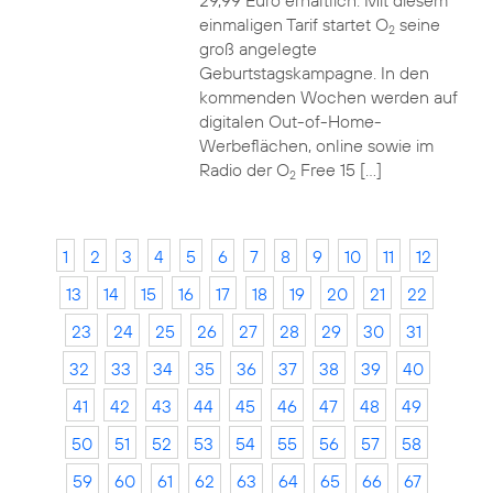
29,99 Euro erhältlich. Mit diesem
einmaligen Tarif startet O
seine
2
groß angelegte
Geburtstagskampagne. In den
kommenden Wochen werden auf
digitalen Out-of-Home-
Werbeflächen, online sowie im
Radio der O
Free 15 […]
2
1
2
3
4
5
6
7
8
9
10
11
12
13
14
15
16
17
18
19
20
21
22
23
24
25
26
27
28
29
30
31
32
33
34
35
36
37
38
39
40
41
42
43
44
45
46
47
48
49
50
51
52
53
54
55
56
57
58
59
60
61
62
63
64
65
66
67