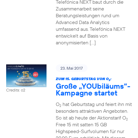
Telefónica NEXT baut durch die
Zusammenarbeit seine
Beratungsleistungen rund um
Advanced Data Analytics
umfassend aus. Telefónica NEXT
entwickelt auf Basis von
anonymisierten […]
23. Mai 2017
ZUM 15. GEBURTSTAG VON O
:
2
Große „YOUbiläums“-
Credits: o2
Kampagne startet
O
hat Geburtstag und feiert ihn mit
2
besonders attraktiven Angeboten.
So ist ab heute der Aktionstarif O
2
Free 15 mit satten 15 GB
Highspeed-Surfvolumen für nur