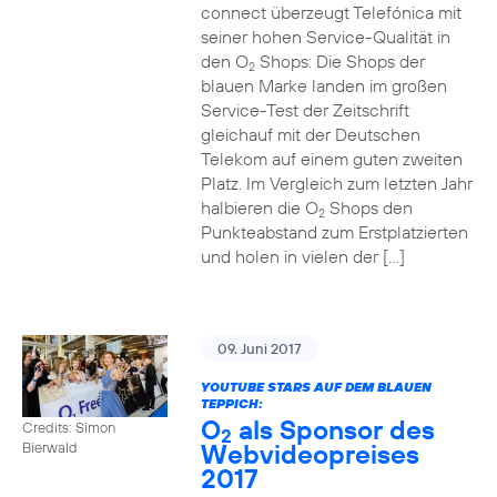
connect überzeugt Telefónica mit
seiner hohen Service-Qualität in
den O
Shops: Die Shops der
2
blauen Marke landen im großen
Service-Test der Zeitschrift
gleichauf mit der Deutschen
Telekom auf einem guten zweiten
Platz. Im Vergleich zum letzten Jahr
halbieren die O
Shops den
2
Punkteabstand zum Erstplatzierten
und holen in vielen der […]
09. Juni 2017
YOUTUBE STARS AUF DEM BLAUEN
TEPPICH:
O
als Sponsor des
Credits: Simon
2
Webvideopreises
Bierwald
2017