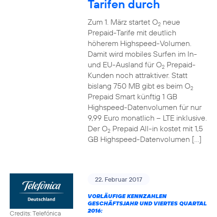
Tarifen durch
Zum 1. März startet O
neue
2
Prepaid-Tarife mit deutlich
höherem Highspeed-Volumen.
Damit wird mobiles Surfen im In-
und EU-Ausland für O
Prepaid-
2
Kunden noch attraktiver. Statt
bislang 750 MB gibt es beim O
2
Prepaid Smart künftig 1 GB
Highspeed-Datenvolumen für nur
9,99 Euro monatlich – LTE inklusive.
Der O
Prepaid All-in kostet mit 1,5
2
GB Highspeed-Datenvolumen […]
22. Februar 2017
VORLÄUFIGE KENNZAHLEN
GESCHÄFTSJAHR UND VIERTES QUARTAL
2016:
Credits: Telefónica