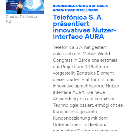
KUNDENBEZIEHUNG AUF BASIS
KOGNITIVER INTELLIGENZ:
Telefónica S. A.
Credits: Telefónica
präsentiert
S.A.
innovatives Nutzer-
Interface AURA
Telefónica S.A. hat gestern
anlässlich des Mobile World
Congress in Barcelona erstmals
das Projekt der 4. Plattform
vorgestellt. Zentrales Element
dieser vierten Plattform ist das
innovative sprachbasierte Nutzer-
Interface AURA. Die neue
Anwendung, die auf kognitiver
Technologie basiert, ermöglicht es
Kunden, ihre gesamte
Kundenbeziehung mit dem
Unternehmen im direkten,
natürlichen Dialog zu verwalten.