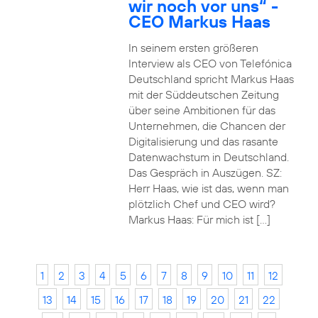
wir noch vor uns“ -
CEO Markus Haas
In seinem ersten größeren
Interview als CEO von Telefónica
Deutschland spricht Markus Haas
mit der Süddeutschen Zeitung
über seine Ambitionen für das
Unternehmen, die Chancen der
Digitalisierung und das rasante
Datenwachstum in Deutschland.
Das Gespräch in Auszügen. SZ:
Herr Haas, wie ist das, wenn man
plötzlich Chef und CEO wird?
Markus Haas: Für mich ist […]
1
2
3
4
5
6
7
8
9
10
11
12
13
14
15
16
17
18
19
20
21
22