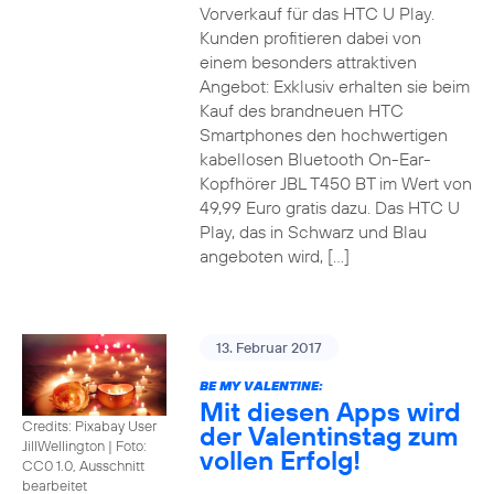
Vorverkauf für das HTC U Play.
Kunden profitieren dabei von
einem besonders attraktiven
Angebot: Exklusiv erhalten sie beim
Kauf des brandneuen HTC
Smartphones den hochwertigen
kabellosen Bluetooth On-Ear-
Kopfhörer JBL T450 BT im Wert von
49,99 Euro gratis dazu. Das HTC U
Play, das in Schwarz und Blau
angeboten wird, […]
13. Februar 2017
BE MY VALENTINE:
Mit diesen Apps wird
Credits: Pixabay User
der Valentinstag zum
JillWellington
|
Foto:
vollen Erfolg!
CC0 1.0, Ausschnitt
bearbeitet