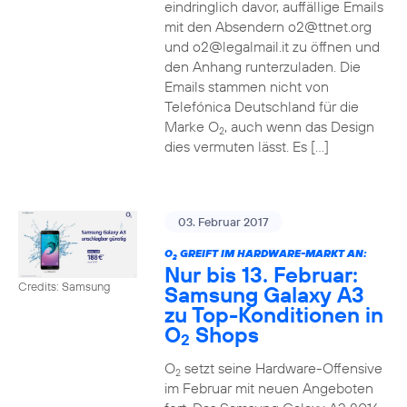
eindringlich davor, auffällige Emails
mit den Absendern o2@ttnet.org
und o2@legalmail.it zu öffnen und
den Anhang runterzuladen. Die
Emails stammen nicht von
Telefónica Deutschland für die
Marke O
, auch wenn das Design
2
dies vermuten lässt. Es […]
03. Februar 2017
O
GREIFT IM HARDWARE-MARKT AN:
2
Nur bis 13. Februar:
Credits: Samsung
Samsung Galaxy A3
zu Top-Konditionen in
O
Shops
2
O
setzt seine Hardware-Offensive
2
im Februar mit neuen Angeboten