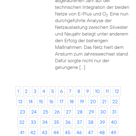
abgelaufenen Jahr auf der
technischen Integration der beiden
Netze von E-Plus und O
. Eine nun
2
durchgeführte Analyse der
Netzauslastung zwischen Silvester
und Neujahr belegt unter anderem
den Erfolg der bisherigen
Maßnahmen. Das Netz hielt dem
Ansturm zum Jahreswechsel stand.
Dafür sorgte nicht nur der
gelungene […]
1
2
3
4
5
6
7
8
9
10
11
12
13
14
15
16
17
18
19
20
21
22
23
24
25
26
27
28
29
30
31
32
33
34
35
36
37
38
39
40
41
42
43
44
45
46
47
48
49