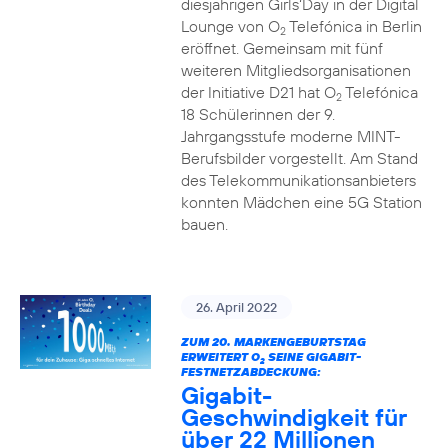
diesjährigen Girls‘Day in der Digital
Lounge von O
Telefónica in Berlin
2
eröffnet. Gemeinsam mit fünf
weiteren Mitgliedsorganisationen
der Initiative D21 hat O
Telefónica
2
18 Schülerinnen der 9.
Jahrgangsstufe moderne MINT-
Berufsbilder vorgestellt. Am Stand
des Telekommunikationsanbieters
konnten Mädchen eine 5G Station
bauen.
26. April 2022
ZUM 20. MARKENGEBURTSTAG
ERWEITERT O
SEINE GIGABIT-
2
FESTNETZABDECKUNG:
Gigabit-
Geschwindigkeit für
über 22 Millionen