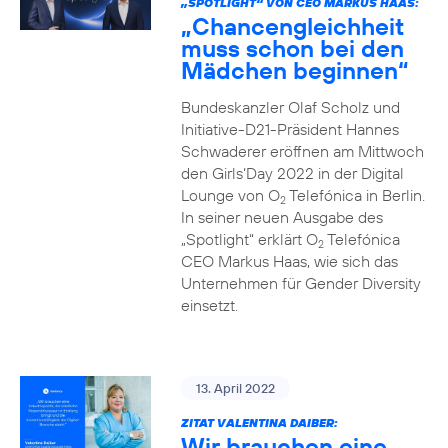
„SPOTLIGHT“ VON CEO MARKUS HAAS:
„Chancengleichheit
muss schon bei den
Mädchen beginnen“
Bundeskanzler Olaf Scholz und
Initiative-D21-Präsident Hannes
Schwaderer eröffnen am Mittwoch
den Girls‘Day 2022 in der Digital
Lounge von O
Telefónica in Berlin.
2
In seiner neuen Ausgabe des
„Spotlight“ erklärt O
Telefónica
2
CEO Markus Haas, wie sich das
Unternehmen für Gender Diversity
einsetzt.
13. April 2022
ZITAT VALENTINA DAIBER:
Wir brauchen eine