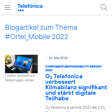
Blogartikel zum Thema
#Ortel_Mobile 2022
10. Mai 2022
CORPORATE RESPONSIBILITY REPORT
2021:
O
Telefónica
Credits: AdobeStock,
2
verbessert
Gettyimages, edited
Klimabilanz signifikant
und stärkt digitale
Teilhabe
O
Telefónica senkte 2021 die CO
2
2