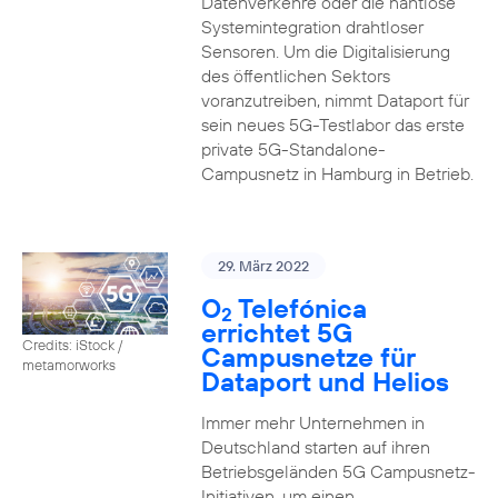
Datenverkehre oder die nahtlose
Systemintegration drahtloser
Sensoren. Um die Digitalisierung
des öffentlichen Sektors
voranzutreiben, nimmt Dataport für
sein neues 5G-Testlabor das erste
private 5G-Standalone-
Campusnetz in Hamburg in Betrieb.
29. März 2022
O
Telefónica
2
errichtet 5G
Credits: iStock /
Campusnetze für
metamorworks
Dataport und Helios
Immer mehr Unternehmen in
Deutschland starten auf ihren
Betriebsgeländen 5G Campusnetz-
Initiativen, um einen