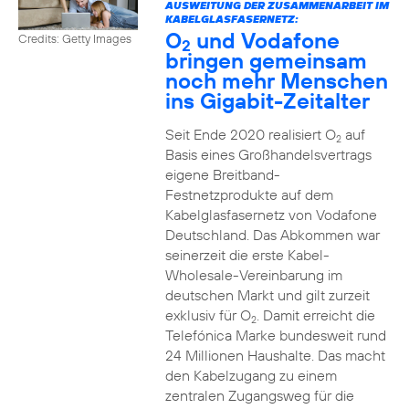
AUSWEITUNG DER ZUSAMMENARBEIT IM
KABELGLASFASERNETZ:
O
und Vodafone
Credits: Getty Images
2
bringen gemeinsam
noch mehr Menschen
ins Gigabit-Zeitalter
Seit Ende 2020 realisiert O
auf
2
Basis eines Großhandelsvertrags
eigene Breitband-
Festnetzprodukte auf dem
Kabelglasfasernetz von Vodafone
Deutschland. Das Abkommen war
seinerzeit die erste Kabel-
Wholesale-Vereinbarung im
deutschen Markt und gilt zurzeit
exklusiv für O
. Damit erreicht die
2
Telefónica Marke bundesweit rund
24 Millionen Haushalte. Das macht
den Kabelzugang zu einem
zentralen Zugangsweg für die