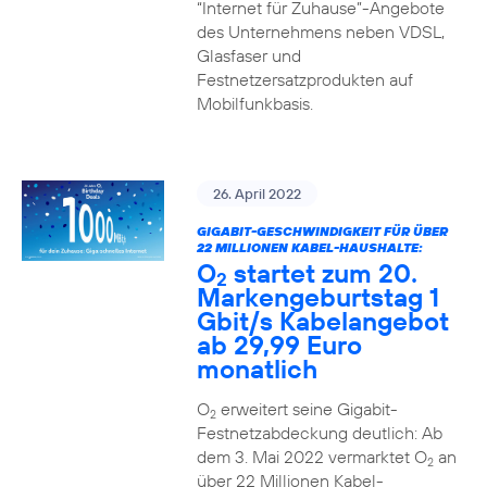
“Internet für Zuhause”-Angebote
des Unternehmens neben VDSL,
Glasfaser und
Festnetzersatzprodukten auf
Mobilfunkbasis.
26. April 2022
GIGABIT-GESCHWINDIGKEIT FÜR ÜBER
22 MILLIONEN KABEL-HAUSHALTE:
O
startet zum 20.
2
Markengeburtstag 1
Gbit/s Kabelangebot
ab 29,99 Euro
monatlich
O
erweitert seine Gigabit-
2
Festnetzabdeckung deutlich: Ab
dem 3. Mai 2022 vermarktet O
an
2
über 22 Millionen Kabel-