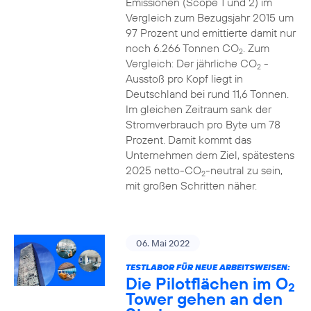
Emissionen (Scope 1 und 2) im
Vergleich zum Bezugsjahr 2015 um
97 Prozent und emittierte damit nur
noch 6.266 Tonnen CO
. Zum
2
Vergleich: Der jährliche CO
-
2
Ausstoß pro Kopf liegt in
Deutschland bei rund 11,6 Tonnen.
Im gleichen Zeitraum sank der
Stromverbrauch pro Byte um 78
Prozent. Damit kommt das
Unternehmen dem Ziel, spätestens
2025 netto-CO
-neutral zu sein,
2
mit großen Schritten näher.
06. Mai 2022
TESTLABOR FÜR NEUE ARBEITSWEISEN:
Die Pilotflächen im O
2
Tower gehen an den