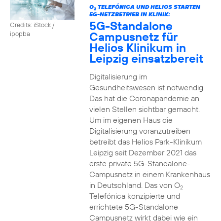
O
TELEFÓNICA UND HELIOS STARTEN
2
5G-NETZBETRIEB IN KLINIK:
5G-Standalone
Credits: iStock /
Campusnetz für
ipopba
Helios Klinikum in
Leipzig einsatzbereit
Digitalisierung im
Gesundheitswesen ist notwendig.
Das hat die Coronapandemie an
vielen Stellen sichtbar gemacht.
Um im eigenen Haus die
Digitalisierung voranzutreiben
betreibt das Helios Park-Klinikum
Leipzig seit Dezember 2021 das
erste private 5G-Standalone-
Campusnetz in einem Krankenhaus
in Deutschland. Das von O
2
Telefónica konzipierte und
errichtete 5G-Standalone
Campusnetz wirkt dabei wie ein