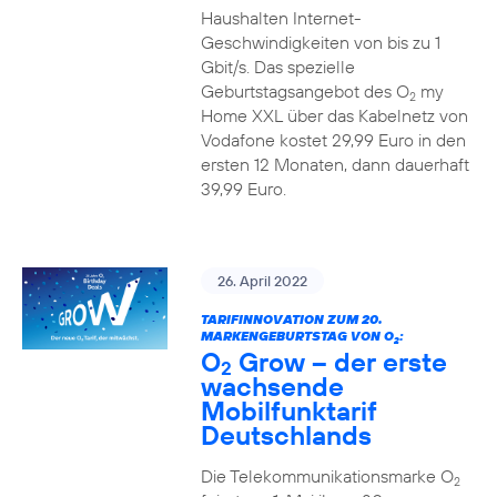
Haushalten Internet-
Geschwindigkeiten von bis zu 1
Gbit/s. Das spezielle
Geburtstagsangebot des O
my
2
Home XXL über das Kabelnetz von
Vodafone kostet 29,99 Euro in den
ersten 12 Monaten, dann dauerhaft
39,99 Euro.
26. April 2022
TARIFINNOVATION ZUM 20.
MARKENGEBURTSTAG VON O
:
2
O
Grow – der erste
2
wachsende
Mobilfunktarif
Deutschlands
Die Telekommunikationsmarke O
2