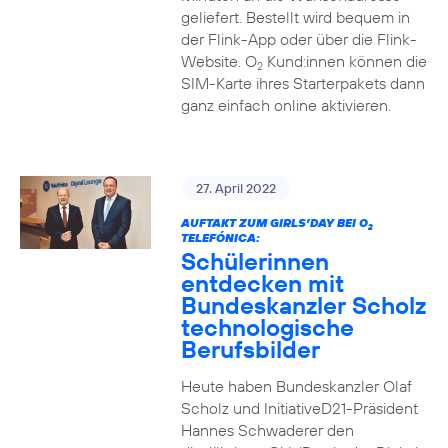
geliefert. Bestellt wird bequem in
der Flink-App oder über die Flink-
Website. O
Kund:innen können die
2
SIM-Karte ihres Starterpakets dann
ganz einfach online aktivieren.
27. April 2022
AUFTAKT ZUM GIRLS’DAY BEI O
2
TELEFÓNICA:
Schülerinnen
entdecken mit
Bundeskanzler Scholz
technologische
Berufsbilder
Heute haben Bundeskanzler Olaf
Scholz und InitiativeD21-Präsident
Hannes Schwaderer den