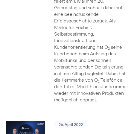
feiert am 1. Mai ihren 20.
Geburtstag und schaut dabei auf
eine beeindruckende
Erfolgsgeschichte zurück. Als
Marke für Freiheit,
Selbstbestimmung,
Innovationskraft und
Kundenorientierung hat O
seine
2
Kund:innen beim Aufstieg des
Mobilfunks und der schnell
voranschreitenden Digitalisierung
in ihrem Alltag begleitet. Dabei hat
die Kernmarke von O
Telefónica
2
den Telko-Markt hierzulande immer
wieder mit innovativen Produkten
maßgeblich geprägt.
26. April 2022