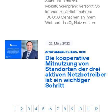
Standorten mit 4G-
Mobilfunkempfang versorgt. So
können zusätzlich mehrere
100.000 Menschen an ihrem
Wohnort das O
Netz nutzen.
2
22. März 2022
ZITAT MARKUS HAAS, CEO:
Die kooperative
Mitnutzung von
Standorten der drei
aktiven Netzbetreiber
ist ein wichtiger
Schritt
1
2
3
4
5
6
7
8
9
10
11
12