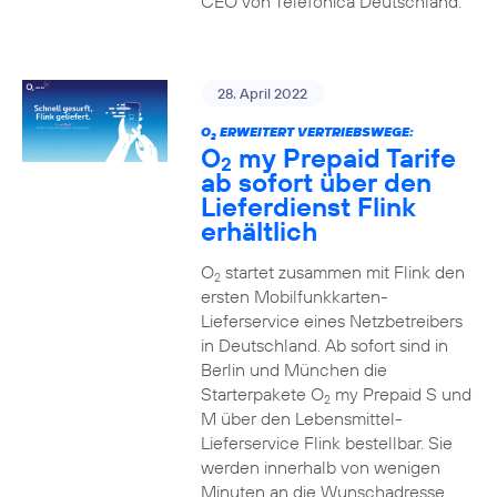
CEO von Telefónica Deutschland.
28. April 2022
O
ERWEITERT VERTRIEBSWEGE:
2
O
my Prepaid Tarife
2
ab sofort über den
Lieferdienst Flink
erhältlich
O
startet zusammen mit Flink den
2
ersten Mobilfunkkarten-
Lieferservice eines Netzbetreibers
in Deutschland. Ab sofort sind in
Berlin und München die
Starterpakete O
my Prepaid S und
2
M über den Lebensmittel-
Lieferservice Flink bestellbar. Sie
werden innerhalb von wenigen
Minuten an die Wunschadresse