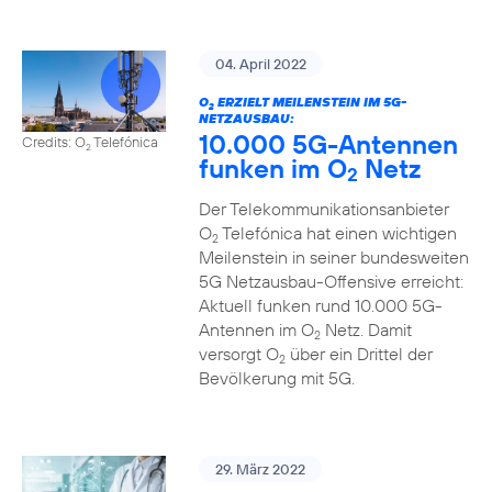
04. April 2022
O
ERZIELT MEILENSTEIN IM 5G-
2
NETZAUSBAU:
10.000 5G-Antennen
Credits: O
Telefónica
2
funken im O
Netz
2
Der Telekommunikationsanbieter
O
Telefónica hat einen wichtigen
2
Meilenstein in seiner bundesweiten
5G Netzausbau-Offensive erreicht:
Aktuell funken rund 10.000 5G-
Antennen im O
Netz. Damit
2
versorgt O
über ein Drittel der
2
Bevölkerung mit 5G.
29. März 2022