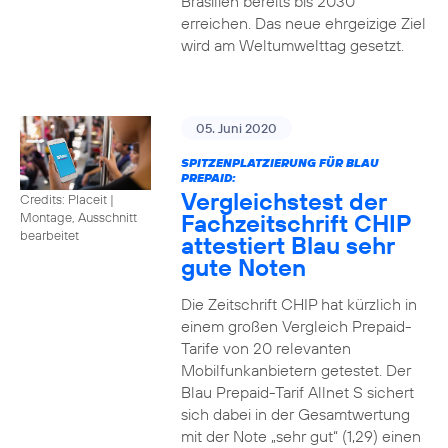
Brasilien bereits bis 2030
erreichen. Das neue ehrgeizige Ziel
wird am Weltumwelttag gesetzt.
05. Juni 2020
SPITZENPLATZIERUNG FÜR BLAU
PREPAID:
Vergleichstest der
Credits: Placeit
|
Fachzeitschrift CHIP
Montage, Ausschnitt
bearbeitet
attestiert Blau sehr
gute Noten
Die Zeitschrift CHIP hat kürzlich in
einem großen Vergleich Prepaid-
Tarife von 20 relevanten
Mobilfunkanbietern getestet. Der
Blau Prepaid-Tarif Allnet S sichert
sich dabei in der Gesamtwertung
mit der Note „sehr gut“ (1,29) einen