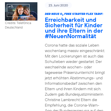
23. Juni 2020
DER NEUE O
FREE STARTER FLEX TARIF:
2
Erreichbarkeit und
Credits: Telefónica
Sicherheit für Kinder
Deutschland
und ihre Eltern in der
#NeuenNormalität
Corona hatte das soziale Leben
wochenlang massiv eingeschränkt.
Mit den Lockerungen ist auch das
Schulleben wieder gestartet. Der
wechselnde wochen- oder
tageweise Präsenzunterricht bringt
jetzt erhöhten Abstimmungs- und
Informationsbedarf zwischen den
Eltern und ihren Kindern mit sich.
Zudem gab Bundesjustizministerin
Christine Lambrecht Eltern die
Empfehlung, die Corona-Warn-
App der Bundesregierung auf den