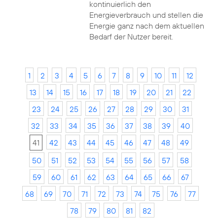
kontinuierlich den
Energieverbrauch und stellen die
Energie ganz nach dem aktuellen
Bedarf der Nutzer bereit.
1
2
3
4
5
6
7
8
9
10
11
12
13
14
15
16
17
18
19
20
21
22
23
24
25
26
27
28
29
30
31
32
33
34
35
36
37
38
39
40
41
42
43
44
45
46
47
48
49
50
51
52
53
54
55
56
57
58
59
60
61
62
63
64
65
66
67
68
69
70
71
72
73
74
75
76
77
78
79
80
81
82