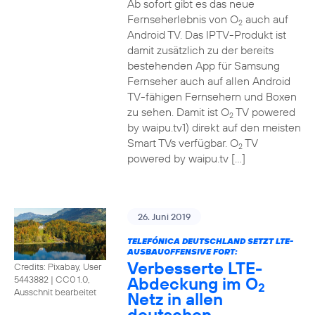
Ab sofort gibt es das neue
Fernseherlebnis von O
auch auf
2
Android TV. Das IPTV-Produkt ist
damit zusätzlich zu der bereits
bestehenden App für Samsung
Fernseher auch auf allen Android
TV-fähigen Fernsehern und Boxen
zu sehen. Damit ist O
TV powered
2
by waipu.tv1) direkt auf den meisten
Smart TVs verfügbar. O
TV
2
powered by waipu.tv […]
26. Juni 2019
TELEFÓNICA DEUTSCHLAND SETZT LTE-
AUSBAUOFFENSIVE FORT:
Verbesserte LTE-
Credits: Pixabay, User
Abdeckung im O
5443882
|
CC0 1.0,
2
Ausschnit bearbeitet
Netz in allen
deutschen