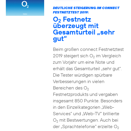
DEUTLICHE STEIGERUNG IM CONNECT
FESTNETZTEST 2019:
O
Festnetz
2
überzeugt mit
Gesamturteil „sehr
gut“
Beim großen connect Festnetztest
2019 steigert sich O
im Vergleich
2
zum Vorjahr um eine Note und
erhält das Gesamturteil „sehr gut“.
Die Tester würdigen spürbare
Verbesserungen in vielen
Bereichen des O
2
Festnetzprodukts und vergaben
insgesamt 850 Punkte. Besonders
in den Einzelkategorien „Web-
Services“ und „Web-TV“ brillierte
O
mit Bestwertungen. Auch bei
2
der „Sprachtelefonie“ erzielte O
2