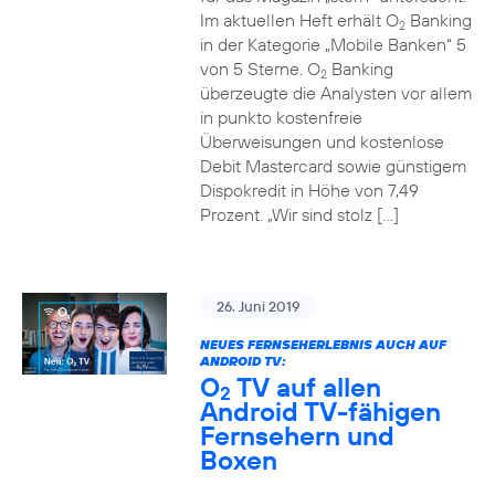
Im aktuellen Heft erhält O
Banking
2
in der Kategorie „Mobile Banken“ 5
von 5 Sterne. O
Banking
2
überzeugte die Analysten vor allem
in punkto kostenfreie
Überweisungen und kostenlose
Debit Mastercard sowie günstigem
Dispokredit in Höhe von 7,49
Prozent. „Wir sind stolz […]
26. Juni 2019
NEUES FERNSEHERLEBNIS AUCH AUF
ANDROID TV:
O
TV auf allen
2
Android TV-fähigen
Fernsehern und
Boxen