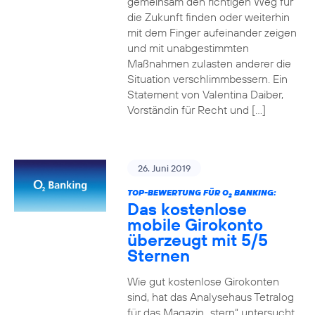
gemeinsam den richtigen Weg für
die Zukunft finden oder weiterhin
mit dem Finger aufeinander zeigen
und mit unabgestimmten
Maßnahmen zulasten anderer die
Situation verschlimmbessern. Ein
Statement von Valentina Daiber,
Vorständin für Recht und […]
26. Juni 2019
TOP-BEWERTUNG FÜR O
BANKING:
2
Das kostenlose
mobile Girokonto
überzeugt mit 5/5
Sternen
Wie gut kostenlose Girokonten
sind, hat das Analysehaus Tetralog
für das Magazin „stern“ untersucht.