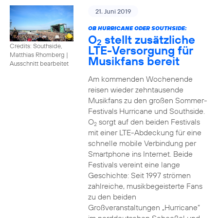
21. Juni 2019
OB HURRICANE ODER SOUTHSIDE:
O
stellt zusätzliche
2
Credits: Southside,
LTE-Versorgung für
Matthias Rhomberg
|
Musikfans bereit
Ausschnitt bearbeitet
Am kommenden Wochenende
reisen wieder zehntausende
Musikfans zu den großen Sommer-
Festivals Hurricane und Southside.
O
sorgt auf den beiden Festivals
2
mit einer LTE-Abdeckung für eine
schnelle mobile Verbindung per
Smartphone ins Internet. Beide
Festivals vereint eine lange
Geschichte: Seit 1997 strömen
zahlreiche, musikbegeisterte Fans
zu den beiden
Großveranstaltungen „Hurricane“