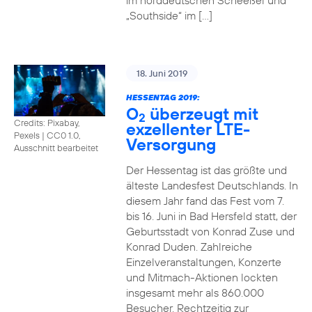
im norddeutschen Scheeßel und
„Southside“ im […]
18. Juni 2019
HESSENTAG 2019:
O
überzeugt mit
2
Credits: Pixabay,
exzellenter LTE-
Pexels
|
CC0 1.0,
Versorgung
Ausschnitt bearbeitet
Der Hessentag ist das größte und
älteste Landesfest Deutschlands. In
diesem Jahr fand das Fest vom 7.
bis 16. Juni in Bad Hersfeld statt, der
Geburtsstadt von Konrad Zuse und
Konrad Duden. Zahlreiche
Einzelveranstaltungen, Konzerte
und Mitmach-Aktionen lockten
insgesamt mehr als 860.000
Besucher. Rechtzeitig zur