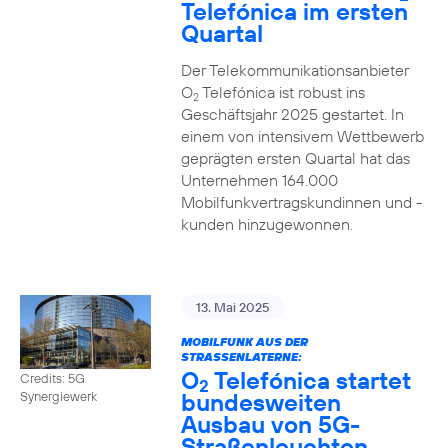
Telefónica im ersten
Quartal
Der Telekommunikationsanbieter
O
Telefónica ist robust ins
2
Geschäftsjahr 2025 gestartet. In
einem von intensivem Wettbewerb
geprägten ersten Quartal hat das
Unternehmen 164.000
Mobilfunkvertragskundinnen und -
kunden hinzugewonnen.
13. Mai 2025
MOBILFUNK AUS DER
STRASSENLATERNE:
O
Telefónica startet
Credits: 5G
2
bundesweiten
Synergiewerk
Ausbau von 5G-
Straßenleuchten