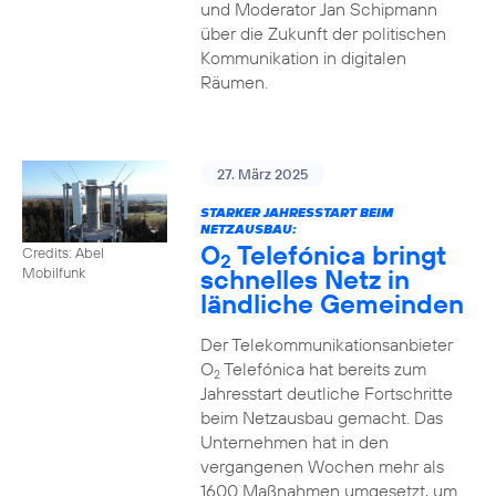
und Moderator Jan Schipmann
über die Zukunft der politischen
Kommunikation in digitalen
Räumen.
27. März 2025
STARKER JAHRESSTART BEIM
NETZAUSBAU:
O
Telefónica bringt
Credits: Abel
2
schnelles Netz in
Mobilfunk
ländliche Gemeinden
Der Telekommunikationsanbieter
O
Telefónica hat bereits zum
2
Jahresstart deutliche Fortschritte
beim Netzausbau gemacht. Das
Unternehmen hat in den
vergangenen Wochen mehr als
1600 Maßnahmen umgesetzt, um