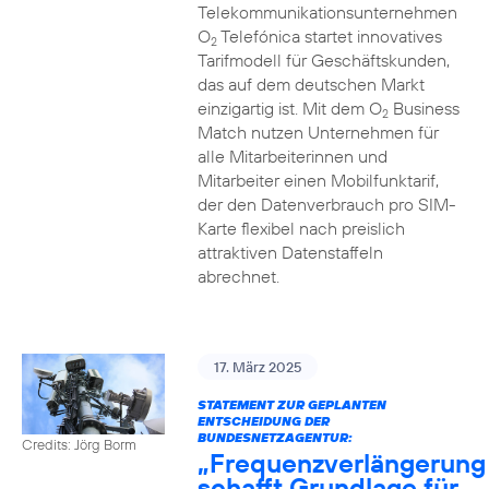
Telekommunikationsunternehmen
O
Telefónica startet innovatives
2
Tarifmodell für Geschäftskunden,
das auf dem deutschen Markt
einzigartig ist. Mit dem O
Business
2
Match nutzen Unternehmen für
alle Mitarbeiterinnen und
Mitarbeiter einen Mobilfunktarif,
der den Datenverbrauch pro SIM-
Karte flexibel nach preislich
attraktiven Datenstaffeln
abrechnet.
17. März 2025
STATEMENT ZUR GEPLANTEN
ENTSCHEIDUNG DER
BUNDESNETZAGENTUR:
Credits: Jörg Borm
„Frequenzverlängerung
schafft Grundlage für