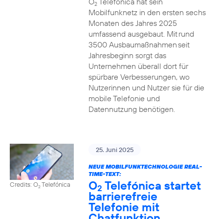
O
Telefónica hat sein
2
Mobilfunknetz in den ersten sechs
Monaten des Jahres 2025
umfassend ausgebaut. Mit rund
3500 Ausbaumaßnahmen seit
Jahresbeginn sorgt das
Unternehmen überall dort für
spürbare Verbesserungen, wo
Nutzerinnen und Nutzer sie für die
mobile Telefonie und
Datennutzung benötigen.
25. Juni 2025
NEUE MOBILFUNKTECHNOLOGIE REAL-
TIME-TEXT:
O
Telefónica startet
Credits: O
Telefónica
2
2
barrierefreie
Telefonie mit
Chatfunktion