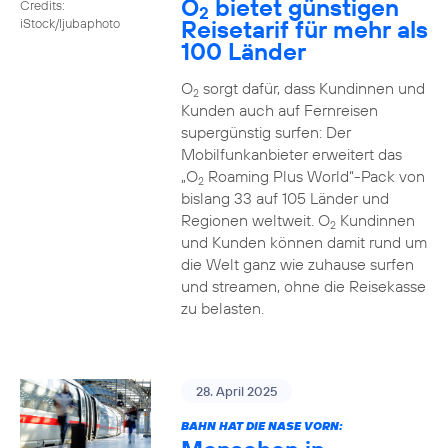
O
bietet günstigen
Credits:
2
Reisetarif für mehr als
iStock/ljubaphoto
100 Länder
O
sorgt dafür, dass Kundinnen und
2
Kunden auch auf Fernreisen
supergünstig surfen: Der
Mobilfunkanbieter erweitert das
„O
Roaming Plus World“-Pack von
2
bislang 33 auf 105 Länder und
Regionen weltweit. O
Kundinnen
2
und Kunden können damit rund um
die Welt ganz wie zuhause surfen
und streamen, ohne die Reisekasse
zu belasten.
28. April 2025
BAHN HAT DIE NASE VORN: