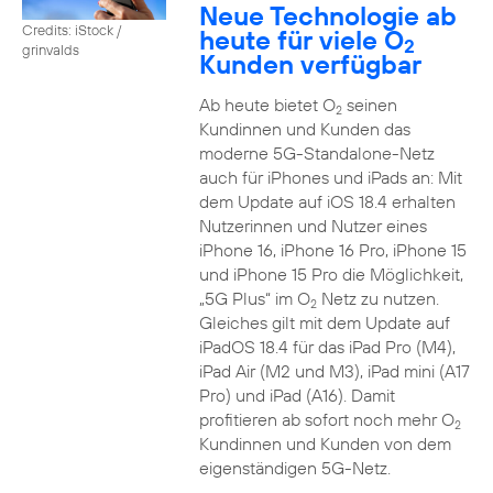
Neue Technologie ab
Credits: iStock /
heute für viele O
2
grinvalds
Kunden verfügbar
Ab heute bietet O
seinen
2
Kundinnen und Kunden das
moderne 5G-Standalone-Netz
auch für iPhones und iPads an: Mit
dem Update auf iOS 18.4 erhalten
Nutzerinnen und Nutzer eines
iPhone 16, iPhone 16 Pro, iPhone 15
und iPhone 15 Pro die Möglichkeit,
„5G Plus“ im O
Netz zu nutzen.
2
Gleiches gilt mit dem Update auf
iPadOS 18.4 für das iPad Pro (M4),
iPad Air (M2 und M3), iPad mini (A17
Pro) und iPad (A16). Damit
profitieren ab sofort noch mehr O
2
Kundinnen und Kunden von dem
eigenständigen 5G-Netz.