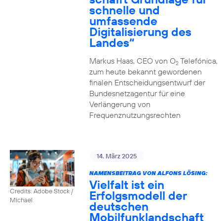
schnelle und
umfassende
Digitalisierung des
Landes“
Markus Haas, CEO von O
Telefónica,
2
zum heute bekannt gewordenen
finalen Entscheidungsentwurf der
Bundesnetzagentur für eine
Verlängerung von
Frequenznutzungsrechten
14. März 2025
NAMENSBEITRAG VON ALFONS LÖSING:
Vielfalt ist ein
Credits: Adobe Stock /
Erfolgsmodell der
Michael
deutschen
Mobilfunklandschaft