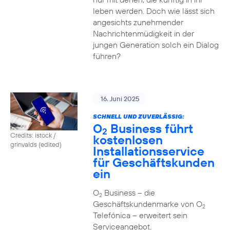
leben werden. Doch wie lässt sich
angesichts zunehmender
Nachrichtenmüdigkeit in der
jungen Generation solch ein Dialog
führen?
16. Juni 2025
SCHNELL UND ZUVERLÄSSIG:
O
Business führt
2
Credits: istock /
kostenlosen
grinvalds (edited)
Installationsservice
für Geschäftskunden
ein
O
Business – die
2
Geschäftskundenmarke von O
2
Telefónica – erweitert sein
Serviceangebot.