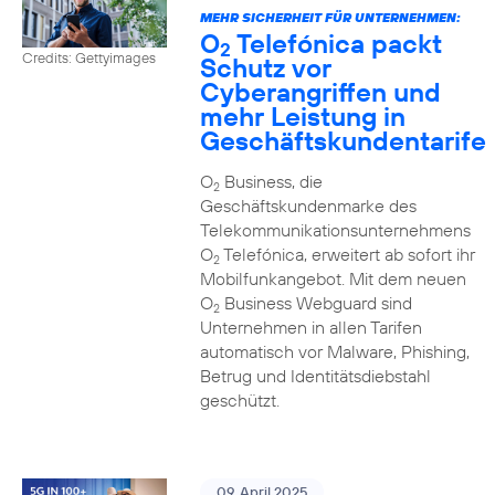
MEHR SICHERHEIT FÜR UNTERNEHMEN:
O
Telefónica packt
2
Credits: Gettyimages
Schutz vor
Cyberangriffen und
mehr Leistung in
Geschäftskundentarife
O
Business, die
2
Geschäftskundenmarke des
Telekommunikationsunternehmens
O
Telefónica, erweitert ab sofort ihr
2
Mobilfunkangebot. Mit dem neuen
O
Business Webguard sind
2
Unternehmen in allen Tarifen
automatisch vor Malware, Phishing,
Betrug und Identitätsdiebstahl
geschützt.
09. April 2025