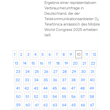
Ergebnis einer repräsentativen
Verbraucherumfrage in
Deutschland, die der
Telekommunikationsanbieter O
2
Telefónica anlässlich des Mobile
World Congress 2025 erheben
ließ.
1
2
3
4
5
6
7
8
9
10
11
12
13
14
15
16
17
18
19
20
21
22
23
24
25
26
27
28
29
30
31
32
33
34
35
36
37
38
39
40
41
42
43
44
45
46
47
48
49
50
51
52
53
54
55
56
57
58
59
60
61
62
63
64
65
66
67