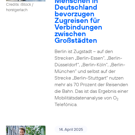
Menschen in
Credits: iStock /
Deutschland
horstgerlach
bevorzugen
Zugreisen für
Verbindungen
zwischen
Großstädten
Berlin ist Zugstadt – auf den
Strecken „Berlin-Essen”, „Berlin-
Düsseldorf”, „Berlin-Köln”, „Berlin-
München” und selbst auf der
Strecke „Berlin-Stuttgart“ nutzen
mehr als 70 Prozent der Reisenden
die Bahn. Das ist das Ergebnis einer
Mobilitätsdatenanalyse von O
2
Telefónica.
14. April 2025