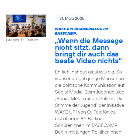
31. März 2025
WAKE UP! JUGENDDIALOG IM
BASECAMP:
„Wenn die Message
Credits: Till Budde
nicht sitzt, dann
bringt dir auch das
beste Video nichts“
Ehrlich, nahbar, glaubwürdig: So
wünschen sich junge Menschen
die politische Kommunikation auf
Social Media. Beim Jugenddialog
„Social Media meets Politics: Die
Stimme der Jugend“ der Initiative
WAKE UP! von O
Telefónica
2
diskutierten 80 Berliner
Schüler:innen im BASECAMP
Berlin mit jungen Politiker:innen