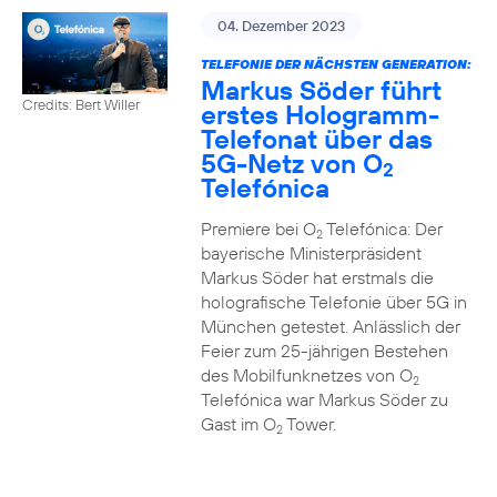
04. Dezember 2023
TELEFONIE DER NÄCHSTEN GENERATION:
Markus Söder führt
Credits: Bert Willer
erstes Hologramm-
Telefonat über das
5G-Netz von O
2
Telefónica
Premiere bei O
Telefónica: Der
2
bayerische Ministerpräsident
Markus Söder hat erstmals die
holografische Telefonie über 5G in
München getestet. Anlässlich der
Feier zum 25-jährigen Bestehen
des Mobilfunknetzes von O
2
Telefónica war Markus Söder zu
Gast im O
Tower.
2