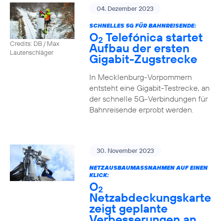
04. Dezember 2023
SCHNELLES 5G FÜR BAHNREISENDE:
O
Telefónica startet
2
Credits: DB / Max
Aufbau der ersten
Lautenschläger
Gigabit-Zugstrecke
In Mecklenburg-Vorpommern
entsteht eine Gigabit-Testrecke, an
der schnelle 5G-Verbindungen für
Bahnreisende erprobt werden.
30. November 2023
NETZAUSBAUMASSNAHMEN AUF EINEN K
LICK:
O
2
Netzabdeckungskarte
zeigt geplante
Verbesserungen an