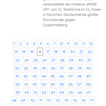
veranstaltete die Initiative „WAKE
UP!“ von O
Telefónica im O
Tower
2
2
in München Deutschlands größte
Schulstunde gegen
Cybermobbing.
1
2
3
4
5
6
7
8
9
10
11
12
13
14
15
16
17
18
19
20
21
22
23
24
25
26
27
28
29
30
31
32
33
34
35
36
37
38
39
40
41
42
43
44
45
46
47
48
49
50
51
52
53
54
55
56
57
58
59
60
61
62
63
64
65
66
67
68
69
70
71
72
73
74
75
76
77