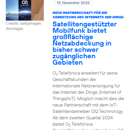
15. November 2023
NEUE PARTNERSCHAFT FÜR DIE
VERNETZUNG DES INTERNETS DER DINGE:
Satellitengestützter
Credits: Gettyimages
Mobilfunk bietet
(Montage)
großflächige
Netzabdeckung in
bisher schwer
zugänglichen
Gebieten
O
Telefónica erweitert für seine
2
Geschäftskunden die
internationale Netzversorgung für
das Internet der Dinge (Internet of
Things/IoT). Möglich macht dies die
neue Partnerschaft mit dem IoT-
Satellitenbetreiber OQ Technology.
Ab dem zweiten Quartal 2024
bietet O
Telefónica
2