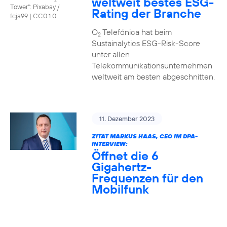
weltweit bestes ESG-
Tower": Pixabay /
Rating der Branche
fcja99
|
CC0 1.0
O
Telefónica hat beim
2
Sustainalytics ESG-Risk-Score
unter allen
Telekommunikationsunternehmen
weltweit am besten abgeschnitten.
11. Dezember 2023
ZITAT MARKUS HAAS, CEO IM DPA-
INTERVIEW:
Öffnet die 6
Gigahertz-
Frequenzen für den
Mobilfunk