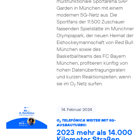
multifunktionale Sportarena SAP
Garden in München mit einem
modernen 5G-Netz aus. Die
Sportfans der 11.500 Zuschauer
fassenden Spielstätte im Münchner
Olympiapark, der neuen Heimat der
Eishockeymannschaft von Red Bull
München sowie des
Basketballteams des FC Bayern
München, profitieren künftig von
hohen Datenübertragungsraten
und kurzen Reaktionszeiten, wenn
sie im O
Netz surfen.
2
14. Februar 2024
O
TELEFÓNICA WEITER MIT 5G-
2
AUSBAUTURBO:
2023 mehr als 14.000
Kilometer Straßen