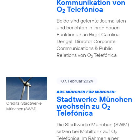
Kommunikation von
O
Telefónica
2
Beide sind gelernte Journalisten
und berichten in ihren neuen
Funktionen an Birgit Carolina
Dengel, Director Corporate
Communications & Public
Relations von O
Telefónica.
2
07. Februar 2024
AUS MÜNCHEN FÜR MÜNCHEN:
Stadtwerke München
Credits: Stadtwerke
wechseln zu O
2
München (SWM)
Telefónica
Die Stadtwerke München (SWM)
setzen bei Mobilfunk auf O
2
Telefónica. Im Rahmen einer