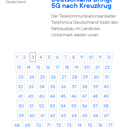
Deutschland
5G nach Kreuzkrug
Der Telekommunikationsanbieter
Telefónica Deutschland treibt den
Netzausbau im Landkreis
Uckermark weiter voran
1
2
3
4
5
6
7
8
9
10
11
12
13
14
15
16
17
18
19
20
21
22
23
24
25
26
27
28
29
30
31
32
33
34
35
36
37
38
39
40
41
42
43
44
45
46
47
48
49
50
51
52
53
54
55
56
57
58
59
60
61
62
63
64
65
66
67
68
69
70
71
72
73
74
75
76
77