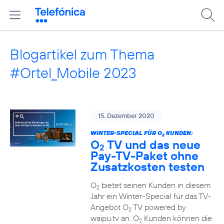
Blogartikel zum Thema
#Ortel_Mobile 2023
15. Dezember 2020
WINTER-SPECIAL FÜR O
KUNDEN:
2
O
TV und das neue
2
Pay-TV-Paket ohne
Zusatzkosten testen
O
bietet seinen Kunden in diesem
2
Jahr ein Winter-Special für das TV-
Angebot O
TV powered by
2
waipu.tv an. O
Kunden können die
2