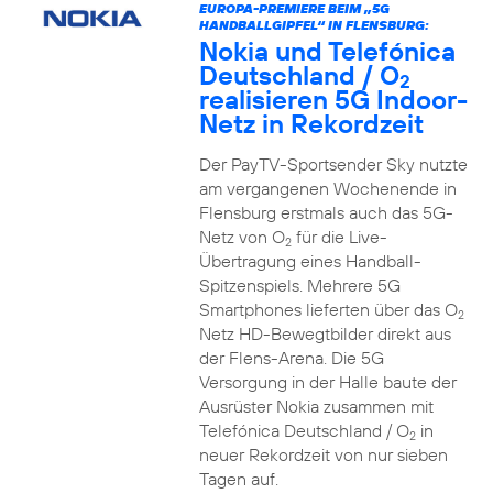
EUROPA-PREMIERE BEIM „5G
HANDBALLGIPFEL“ IN FLENSBURG:
Nokia und Telefónica
Deutschland / O
2
realisieren 5G Indoor-
Netz in Rekordzeit
Der PayTV-Sportsender Sky nutzte
am vergangenen Wochenende in
Flensburg erstmals auch das 5G-
Netz von O
für die Live-
2
Übertragung eines Handball-
Spitzenspiels. Mehrere 5G
Smartphones lieferten über das O
2
Netz HD-Bewegtbilder direkt aus
der Flens-Arena. Die 5G
Versorgung in der Halle baute der
Ausrüster Nokia zusammen mit
Telefónica Deutschland / O
in
2
neuer Rekordzeit von nur sieben
Tagen auf.