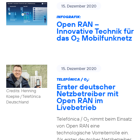
15. Dezember 2020
INFOGRAFIK:
Open RAN –
Innovative Technik für
das O
Mobilfunknetz
2
15. Dezember 2020
TELEFÓNICA / O
:
2
Erster deutscher
Credits: Henning
Netzbetreiber mit
Koepke / Telefónica
Open RAN im
Deutschland
Livebetrieb
Telefónica / O
nimmt beim Einsatz
2
von Open RAN eine
technologische Vorreiterrolle ein.
Als erster deutscher Netzbetreiber