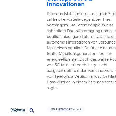
Innovationen
Die neue Mobilfunktechnologie 5G bi
zahlreiche Vorteile gegenüber ihren
Vorgängern: Sie liefert beispielsweise
schnellere Datenübertragung und ein
deutlich niedrigere Latenz. Das erleich
autonomes Interagieren von verbund
Maschinen deutlich. Darüber hinaus ist
fünfte Mobilfunkgeneration deutlich
energieeffizienter. Doch das wahre Pot
von 5G ist damit noch lange nicht
ausgeschöpft, wie der Vorstandsvorsi
von Telefónica Deutschlands / O
Mar
2
Haas kürzlich in einem Zeitungsinterv
sagte.
09. Dezember 2020