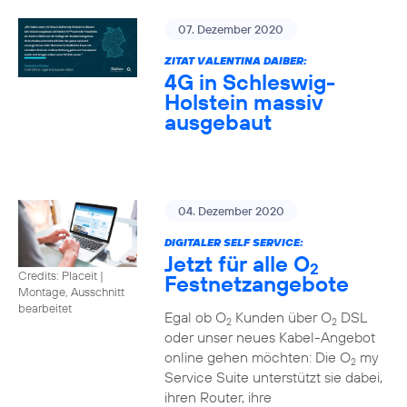
07. Dezember 2020
ZITAT VALENTINA DAIBER:
4G in Schleswig-
Holstein massiv
ausgebaut
04. Dezember 2020
DIGITALER SELF SERVICE:
Jetzt für alle O
2
Credits: Placeit
|
Festnetzangebote
Montage, Ausschnitt
bearbeitet
Egal ob O
Kunden über O
DSL
2
2
oder unser neues Kabel-Angebot
online gehen möchten: Die O
my
2
Service Suite unterstützt sie dabei,
ihren Router, ihre