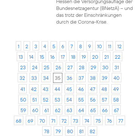
Hessen die Versorgungsauflage der
Bundesnetzagentur (BNetzA) – und
das trotz der Einschränkungen
durch die Corona-Krise.
1
2
3
4
5
6
7
8
9
10
11
12
13
14
15
16
17
18
19
20
21
22
23
24
25
26
27
28
29
30
31
32
33
34
35
36
37
38
39
40
41
42
43
44
45
46
47
48
49
50
51
52
53
54
55
56
57
58
59
60
61
62
63
64
65
66
67
68
69
70
71
72
73
74
75
76
77
78
79
80
81
82