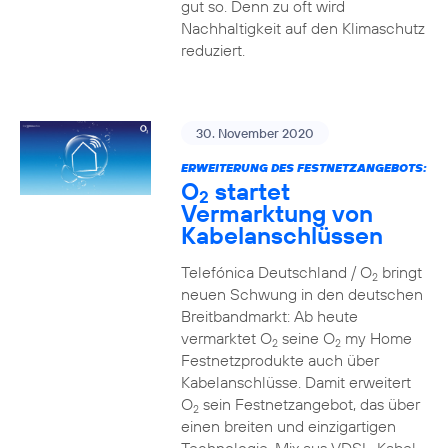
gut so. Denn zu oft wird
Nachhaltigkeit auf den Klimaschutz
reduziert.
30. November 2020
ERWEITERUNG DES FESTNETZANGEBOTS:
O
startet
2
Vermarktung von
Kabelanschlüssen
Telefónica Deutschland / O
bringt
2
neuen Schwung in den deutschen
Breitbandmarkt: Ab heute
vermarktet O
seine O
my Home
2
2
Festnetzprodukte auch über
Kabelanschlüsse. Damit erweitert
O
sein Festnetzangebot, das über
2
einen breiten und einzigartigen