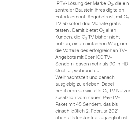
IPTV-Lösung der Marke O
, die ein
2
zentraler Baustein ihres digitalen
Entertainment-Angebots ist, mit O
2
TV ab sofort drei Monate gratis
testen . Damit bietet O
allen
2
Kunden, die O
TV bisher nicht
2
nutzen, einen einfachen Weg, um
die Vorteile des erfolgreichen TV-
Angebots mit über 100 TV-
Sendern, davon mehr als 90 in HD-
Qualität, während der
Weihnachtszeit und danach
ausgiebig zu erleben. Dabei
profitieren sie wie alle O
TV Nutzer
2
zusätzlich vom neuen Pay-TV-
Paket mit 45 Sendern, das bis
einschließlich 2. Februar 2021
ebenfalls kostenfrei zugänglich ist.