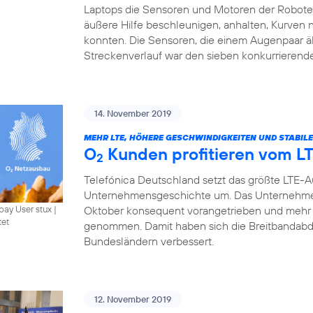
Laptops die Sensoren und Motoren der Roboter 
äußere Hilfe beschleunigen, anhalten, Kurven
konnten. Die Sensoren, die einem Augenpaar ä
Streckenverlauf war den sieben konkurrierend
14. November 2019
MEHR LTE, HÖHERE GESCHWINDIGKEITEN UND STABIL
O
Kunden profitieren vom L
2
Telefónica Deutschland setzt das größte LTE-
Unternehmensgeschichte um. Das Unternehme
Oktober konsequent vorangetrieben und mehr 
bay User stux
|
tet
genommen. Damit haben sich die Breitbandabde
Bundesländern verbessert.
12. November 2019