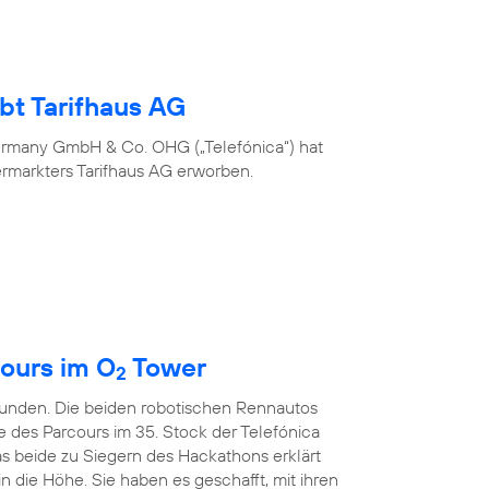
bt Tarifhaus AG
ermany GmbH & Co. OHG („Telefónica“) hat
ermarkters Tarifhaus AG erworben.
ours im O
Tower
2
kunden. Die beiden robotischen Rennautos
e des Parcours im 35. Stock der Telefónica
s beide zu Siegern des Hackathons erklärt
in die Höhe. Sie haben es geschafft, mit ihren