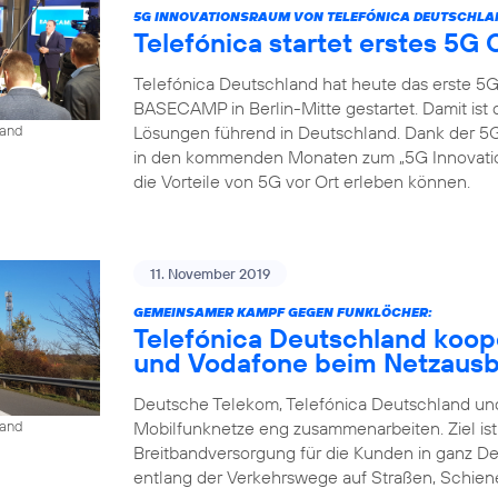
5G INNOVATIONSRAUM VON TELEFÓNICA DEUTSCHLA
Telefónica startet erstes 5
Telefónica Deutschland hat heute das erste 5
BASECAMP in Berlin-Mitte gestartet. Damit is
Lösungen führend in Deutschland. Dank der
land
in den kommenden Monaten zum „5G Innovat
die Vorteile von 5G vor Ort erleben können.
11. November 2019
GEMEINSAMER KAMPF GEGEN FUNKLÖCHER:
Telefónica Deutschland koop
und Vodafone beim Netzaus
Deutsche Telekom, Telefónica Deutschland und
Mobilfunknetze eng zusammenarbeiten. Ziel is
land
Breitbandversorgung für die Kunden in ganz D
entlang der Verkehrswege auf Straßen, Schien