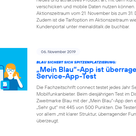
verschicken und mobile Daten nutzen können.
Aktionszeitraum vom 21. November bis zum 31. De
Zudem ist die Tarifoption im Aktionszeitraum w
Kundenportal unter meinalditalk.de buchbar.
06. November 2019
BLAU SICHERT SICH SPITZENPLATZIERUNG:
„Mein Blau“-App ist überrag
Service-App-Test
Die Fachzeitschrift connect testet jedes Jahr 
Mobilfunkanbieter. Beim diesjährigen Test im D
Zweitmarke Blau mit der „Mein Blau“-App den er
„Sehr gut“ mit 445 von 500 Punkten. Die Teste
vor allem „mit klarer Struktur, überragender F
überzeugt.