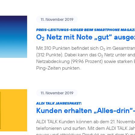
11. November 2019
PREIS-LEISTUNGS-SIEGER BEIM SMARTPHONE MAGAZI
O
Netz mit Note „gut“ ausge
2
Mit 310 Punkten befindet sich O
im Gesamtrank
2
(312 Punkte). Dabei kann das O
Netz unter and
2
Netzabdeckung (99,96 Prozent) sowie starken
Ping-Zeiten punkten.
11. November 2019
ALDI TALK JAHRESPAKET:
Kunden erhalten „Alles-drin“-
ALDI TALK Kunden können ab dem 21. November
telefonieren und surfen. Mit dem ALDI TALK Jah
neues und attraktives Produkt an, mit dem Ku