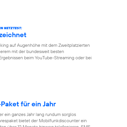
N NETZTEST:
zeichnet
ing auf Augenhöhe mit dem Zweitplatzierten
erem mit der bundesweit besten
 Ergebnissen beim YouTube-Streaming oder bei
Paket für ein Jahr
 ein ganzes Jahr lang rundum sorglos
respaket bietet der Mobilfunkdiscounter ein
nden über 12 Monate hinweg telefonieren, SMS