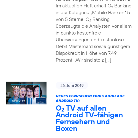
Im aktuellen Heft erhält O
Banking
2
in der Kategorie „Mobile Banken“ 5
von 5 Sterne. O
Banking
2
überzeugte die Analysten vor allem
in punkto kostenfreie
Überweisungen und kostenlose
Debit Mastercard sowie günstigem
Dispokredit in Höhe von 7,49
Prozent. „Wir sind stolz […]
26. Juni 2019
NEUES FERNSEHERLEBNIS AUCH AUF
ANDROID TV:
O
TV auf allen
2
Android TV-fähigen
Fernsehern und
Boxen