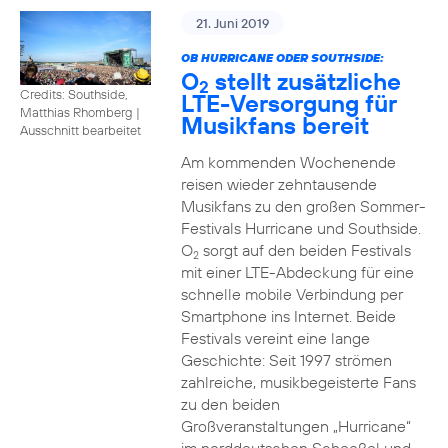
21. Juni 2019
OB HURRICANE ODER SOUTHSIDE:
O
stellt zusätzliche
2
Credits: Southside,
LTE-Versorgung für
Matthias Rhomberg
|
Musikfans bereit
Ausschnitt bearbeitet
Am kommenden Wochenende
reisen wieder zehntausende
Musikfans zu den großen Sommer-
Festivals Hurricane und Southside.
O
sorgt auf den beiden Festivals
2
mit einer LTE-Abdeckung für eine
schnelle mobile Verbindung per
Smartphone ins Internet. Beide
Festivals vereint eine lange
Geschichte: Seit 1997 strömen
zahlreiche, musikbegeisterte Fans
zu den beiden
Großveranstaltungen „Hurricane“