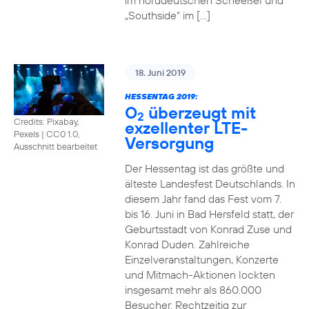
im norddeutschen Scheeßel und
„Southside“ im […]
18. Juni 2019
HESSENTAG 2019:
O
überzeugt mit
2
Credits: Pixabay,
exzellenter LTE-
Pexels
|
CC0 1.0,
Versorgung
Ausschnitt bearbeitet
Der Hessentag ist das größte und
älteste Landesfest Deutschlands. In
diesem Jahr fand das Fest vom 7.
bis 16. Juni in Bad Hersfeld statt, der
Geburtsstadt von Konrad Zuse und
Konrad Duden. Zahlreiche
Einzelveranstaltungen, Konzerte
und Mitmach-Aktionen lockten
insgesamt mehr als 860.000
Besucher. Rechtzeitig zur