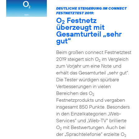
DEUTLICHE STEIGERUNG IM CONNECT
FESTNETZTEST 2019:
O
Festnetz
2
überzeugt mit
Gesamturteil „sehr
gut“
Beim großen connect Festnetztest
2019 steigert sich O
im Vergleich
2
zum Vorjahr um eine Note und
erhält das Gesamturteil „sehr gut“.
Die Tester würdigen spürbare
Verbesserungen in vielen
Bereichen des O
2
Festnetzprodukts und vergaben
insgesamt 850 Punkte. Besonders
in den Einzelkategorien „Web-
Services“ und „Web-TV“ brillierte
O
mit Bestwertungen. Auch bei
2
der „Sprachtelefonie“ erzielte O
2