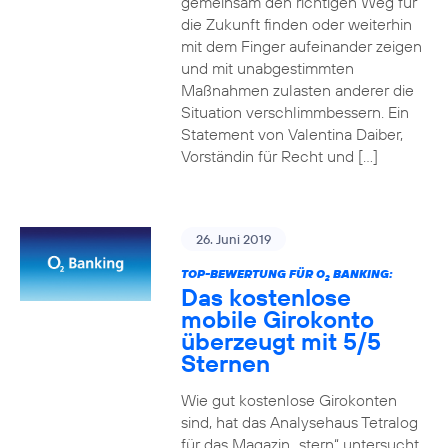
gemeinsam den richtigen Weg für
die Zukunft finden oder weiterhin
mit dem Finger aufeinander zeigen
und mit unabgestimmten
Maßnahmen zulasten anderer die
Situation verschlimmbessern. Ein
Statement von Valentina Daiber,
Vorständin für Recht und […]
26. Juni 2019
TOP-BEWERTUNG FÜR O
BANKING:
2
Das kostenlose
mobile Girokonto
überzeugt mit 5/5
Sternen
Wie gut kostenlose Girokonten
sind, hat das Analysehaus Tetralog
für das Magazin „stern“ untersucht.