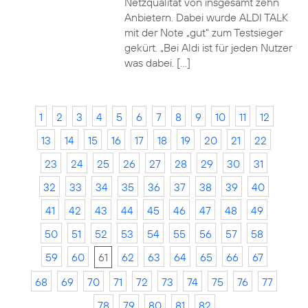
Netzqualität von insgesamt zehn
Anbietern. Dabei wurde ALDI TALK
mit der Note „gut“ zum Testsieger
gekürt. „Bei Aldi ist für jeden Nutzer
was dabei. […]
1
2
3
4
5
6
7
8
9
10
11
12
13
14
15
16
17
18
19
20
21
22
23
24
25
26
27
28
29
30
31
32
33
34
35
36
37
38
39
40
41
42
43
44
45
46
47
48
49
50
51
52
53
54
55
56
57
58
59
60
61
62
63
64
65
66
67
68
69
70
71
72
73
74
75
76
77
78
79
80
81
82