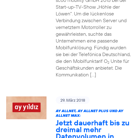
scoo mobility GmbH 2015 bei der
Start-up-TV-Show „Höhle der
Löwen“. Um die lückenlose
Verbindung zwischen Server und
vernetztem Motorroller zu
gewährleisten, suchte das
Unternehmen eine passende
Mobilfunklösung. Fündig wurden
sie bei der Telefónica Deutschland,
die den Mobilfunktarif O
Unite für
2
Geschäftskunden anbietet. Die
Kommunikation […]
29. März 2018
AY ALLNET, AY ALLNET PLUS UND AY
ALLNET MAX:
Jetzt dauerhaft bis zu
dreimal mehr
Datenvolumen in