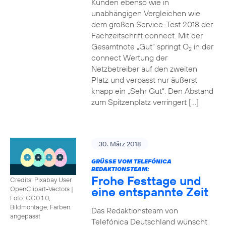
Kunden ebenso wie in
unabhängigen Vergleichen wie
dem großen Service-Test 2018 der
Fachzeitschrift connect. Mit der
Gesamtnote „Gut“ springt O
in der
2
connect Wertung der
Netzbetreiber auf den zweiten
Platz und verpasst nur äußerst
knapp ein „Sehr Gut“. Den Abstand
zum Spitzenplatz verringert […]
30. März 2018
GRÜSSE VOM TELEFÓNICA R
EDAKTIONSTEAM:
Frohe Festtage und
Credits: Pixabay User
eine entspannte Zeit
OpenClipart-Vectors
|
Foto: CC0 1.0,
Bildmontage, Farben
Das Redaktionsteam von
angepasst
Telefónica Deutschland wünscht