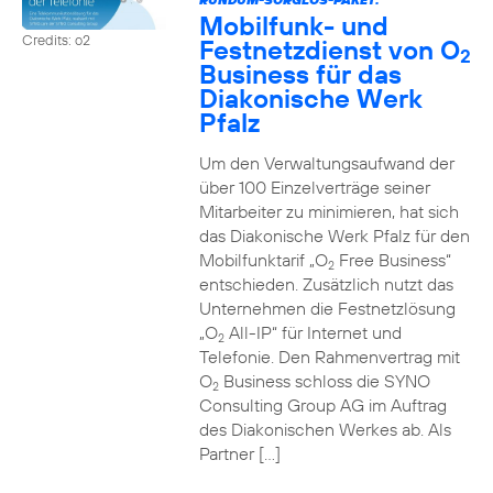
Mobilfunk- und
Credits: o2
Festnetzdienst von O
2
Business für das
Diakonische Werk
Pfalz
Um den Verwaltungsaufwand der
über 100 Einzelverträge seiner
Mitarbeiter zu minimieren, hat sich
das Diakonische Werk Pfalz für den
Mobilfunktarif „O
Free Business“
2
entschieden. Zusätzlich nutzt das
Unternehmen die Festnetzlösung
„O
All-IP“ für Internet und
2
Telefonie. Den Rahmenvertrag mit
O
Business schloss die SYNO
2
Consulting Group AG im Auftrag
des Diakonischen Werkes ab. Als
Partner […]