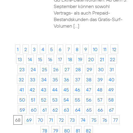
September können sowohl
Vertrags- als auch Prepaid-
Bestandskunden das Gratis-Surf-
Volumen […]
1
2
3
4
5
6
7
8
9
10
11
12
13
14
15
16
17
18
19
20
21
22
23
24
25
26
27
28
29
30
31
32
33
34
35
36
37
38
39
40
41
42
43
44
45
46
47
48
49
50
51
52
53
54
55
56
57
58
59
60
61
62
63
64
65
66
67
68
69
70
71
72
73
74
75
76
77
78
79
80
81
82