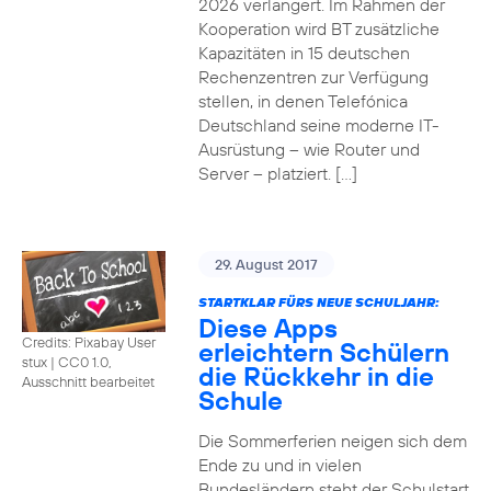
2026 verlängert. Im Rahmen der
Kooperation wird BT zusätzliche
Kapazitäten in 15 deutschen
Rechenzentren zur Verfügung
stellen, in denen Telefónica
Deutschland seine moderne IT-
Ausrüstung – wie Router und
Server – platziert. […]
29. August 2017
STARTKLAR FÜRS NEUE SCHULJAHR:
Diese Apps
Credits: Pixabay User
erleichtern Schülern
stux
|
CC0 1.0,
die Rückkehr in die
Ausschnitt bearbeitet
Schule
Die Sommerferien neigen sich dem
Ende zu und in vielen
Bundesländern steht der Schulstart