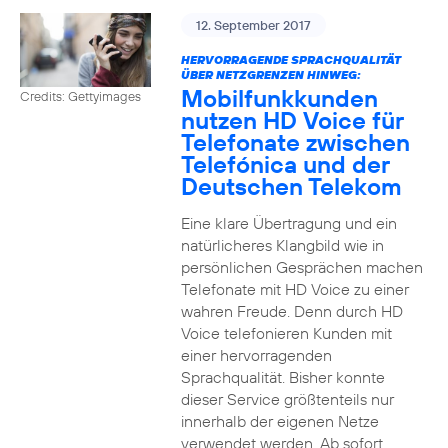
12. September 2017
HERVORRAGENDE SPRACHQUALITÄT
ÜBER NETZGRENZEN HINWEG:
Mobilfunkkunden
Credits: Gettyimages
nutzen HD Voice für
Telefonate zwischen
Telefónica und der
Deutschen Telekom
Eine klare Übertragung und ein
natürlicheres Klangbild wie in
persönlichen Gesprächen machen
Telefonate mit HD Voice zu einer
wahren Freude. Denn durch HD
Voice telefonieren Kunden mit
einer hervorragenden
Sprachqualität. Bisher konnte
dieser Service größtenteils nur
innerhalb der eigenen Netze
verwendet werden. Ab sofort