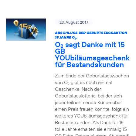
23. August 2017
ABSCHLUSS DER GEBURTSTAGSAKTION
15 JAHRE O
:
2
O
sagt Danke mit 15
2
GB
YOUbiläumsgeschenk
für Bestandskunden
Zum Ende der Geburtstagswochen
von O
gibt es noch einmal
2
Geschenke. Nach der
Geburtstagslotterie, bei der sich
jeder teilnehmende Kunde über
einen Preis freuen konnte, folgt ein
weiteres YOUbiläumsgeschenk für
Bestandskunden: Als Dank für 15
tolle Jahre erhalten sie einmalig 15
GB Extra-Datenvolumen. Ab dem 5.