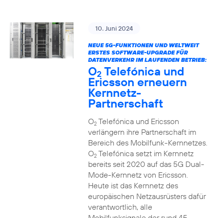
10. Juni 2024
NEUE 5G-FUNKTIONEN UND WELTWEIT
ERSTES SOFTWARE-UPGRADE FÜR
DATENVERKEHR IM LAUFENDEN BETRIEB:
O
Telefónica und
2
Ericsson erneuern
Kernnetz-
Partnerschaft
O
Telefónica und Ericsson
2
verlängern ihre Partnerschaft im
Bereich des Mobilfunk-Kernnetzes.
O
Telefónica setzt im Kernnetz
2
bereits seit 2020 auf das 5G Dual-
Mode-Kernnetz von Ericsson.
Heute ist das Kernnetz des
europäischen Netzausrüsters dafür
verantwortlich, alle
Mobilfunksignale der rund 45