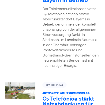
Bayern in Betrieb
Der Telekommunikationsanbieter
O
Telefónica hat den ersten
2
Mobilfunkstandort Bayerns in
Betrieb genommen, der komplett
unabhängig von der allgemeinen
Stromversorgung funkt. In
Sindlbach, im Landkreis Neumarkt
in der Oberpfalz, versorgen
Photovoltaikmodule und
Biomethanol-Brennstoffzellen den
neu errichteten Sendemast mit
nachhaltiger Energie.
09. Juli 2024
MEHR NETZ, MEHR KIRMESSPASS:
O
Telefónica stärkt
2
Netzabdeckung für