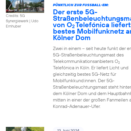
PÜNKTLICH ZUR FUSSBALL-EM:
Der erste 5G-
Credits: 5G
Straßenbeleuchtungsm
Synergiewerk | Udo
von O
Telefónica liefert
2
Ernhuber
bestes Mobilfunknetz 
Kölner Dom
Zwei in einem – seit heute funkt der er
5G-Straßenbeleuchtungsmast des
Telekommunikationsanbieters O
2
Telefónica in Köln. Er liefert Licht und
gleichzeitig bestes 5G-Netz für
Mobilfunkkund:innen. Der 5G-
Straßenbeleuchtungsmast steht hinte
dem Kölner Dom und dem Hauptbahn
mitten in einer der großen Fanmeilen
Konrad-Adenauer-Ufer.
13. Juni 2024