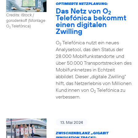
OPTIMIERTE NETZPLANUNG:
Das Netz von O
2
Credits: iStock /
Telefónica bekommt
gorodenkoff (Montage
einen digitalen
O
Telefónica)
2
Zwilling
O
Telefónica nutzt ein neues
2
Analysetool, das den Status der
28.000 Mobilfunkstandorte und
über 50.000 Transportstrecken des
Mobilfunknetzes in Echtzeit
abbildet. Dieser „digitale Zwilling“
hilft, das Netzerlebnis von Millionen
Kund:innen von O
Telefónica zu
2
verbessern.
13. Mai 2024
ZWISCHENBILANZ „GIGABIT
INNOVATION TRACK“: