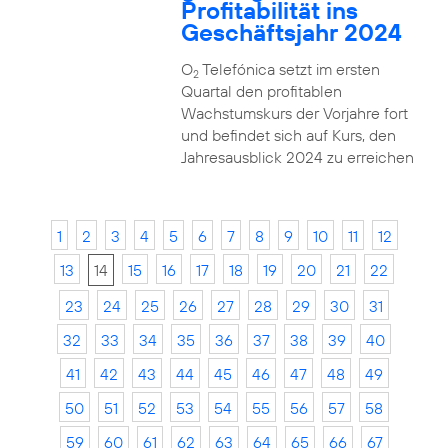
Profitabilität ins
Geschäftsjahr 2024
O
Telefónica setzt im ersten
2
Quartal den profitablen
Wachstumskurs der Vorjahre fort
und befindet sich auf Kurs, den
Jahresausblick 2024 zu erreichen
1
2
3
4
5
6
7
8
9
10
11
12
13
14
15
16
17
18
19
20
21
22
23
24
25
26
27
28
29
30
31
32
33
34
35
36
37
38
39
40
41
42
43
44
45
46
47
48
49
50
51
52
53
54
55
56
57
58
59
60
61
62
63
64
65
66
67