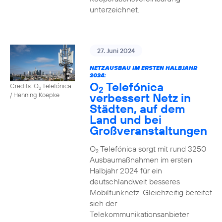
unterzeichnet.
27. Juni 2024
NETZAUSBAU IM ERSTEN HALBJAHR
2024:
O
Telefónica
Credits: O
Telefónica
2
2
verbessert Netz in
/ Henning Koepke
Städten, auf dem
Land und bei
Großveranstaltungen
O
Telefónica sorgt mit rund 3250
2
Ausbaumaßnahmen im ersten
Halbjahr 2024 für ein
deutschlandweit besseres
Mobilfunknetz. Gleichzeitig bereitet
sich der
Telekommunikationsanbieter