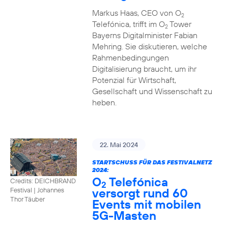
Markus Haas, CEO von O
2
Telefónica, trifft im O
Tower
2
Bayerns Digitalminister Fabian
Mehring. Sie diskutieren, welche
Rahmenbedingungen
Digitalisierung braucht, um ihr
Potenzial für Wirtschaft,
Gesellschaft und Wissenschaft zu
heben.
22. Mai 2024
STARTSCHUSS FÜR DAS FESTIVALNETZ
2024:
O
Telefónica
Credits: DEICHBRAND
2
versorgt rund 60
Festival | Johannes
Thor Täuber
Events mit mobilen
5G-Masten