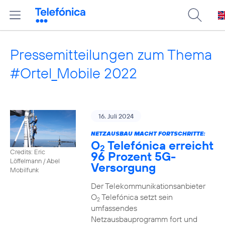
Pressemitteilungen zum Thema
#Ortel_Mobile 2022
16. Juli 2024
NETZAUSBAU MACHT FORTSCHRITTE:
O
Telefónica erreicht
2
Credits: Eric
96 Prozent 5G-
Löffelmann / Abel
Versorgung
Mobilfunk
Der Telekommunikationsanbieter
O
Telefónica setzt sein
2
umfassendes
Netzausbauprogramm fort und