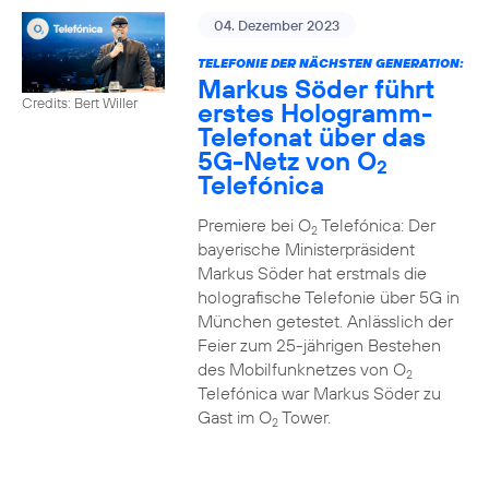
04. Dezember 2023
TELEFONIE DER NÄCHSTEN GENERATION:
Markus Söder führt
Credits: Bert Willer
erstes Hologramm-
Telefonat über das
5G-Netz von O
2
Telefónica
Premiere bei O
Telefónica: Der
2
bayerische Ministerpräsident
Markus Söder hat erstmals die
holografische Telefonie über 5G in
München getestet. Anlässlich der
Feier zum 25-jährigen Bestehen
des Mobilfunknetzes von O
2
Telefónica war Markus Söder zu
Gast im O
Tower.
2