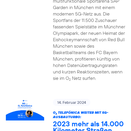
multifunktionale Sportarena SAP
Garden in München mit einem
modernen 5G-Netz aus. Die
Sportfans der 11.500 Zuschauer
fassenden Spielstätte im Münchner
Olympiapark, der neuen Heimat der
Eishockeymannschaft von Red Bull
München sowie des
Basketballteams des FC Bayern
München, profitieren künftig von
hohen Datenübertragungsraten
und kurzen Reaktionszeiten, wenn
sie im O
Netz surfen.
2
14. Februar 2024
O
TELEFÓNICA WEITER MIT 5G-
2
AUSBAUTURBO:
2023 mehr als 14.000
Kilometer Straßen