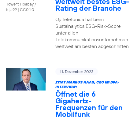
weltweit bestes ESG-
Tower": Pixabay /
Rating der Branche
fcja99
|
CC0 1.0
O
Telefónica hat beim
2
Sustainalytics ESG-Risk-Score
unter allen
Telekommunikationsunternehmen
weltweit am besten abgeschnitten.
11. Dezember 2023
ZITAT MARKUS HAAS, CEO IM DPA-
INTERVIEW:
Öffnet die 6
Gigahertz-
Frequenzen für den
Mobilfunk