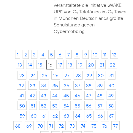
veranstaltete die Initiative „WAKE
UP!“ von O
Telefónica im O
Tower
2
2
in München Deutschlands größte
Schulstunde gegen
Cybermobbing.
1
2
3
4
5
6
7
8
9
10
11
12
13
14
15
16
17
18
19
20
21
22
23
24
25
26
27
28
29
30
31
32
33
34
35
36
37
38
39
40
41
42
43
44
45
46
47
48
49
50
51
52
53
54
55
56
57
58
59
60
61
62
63
64
65
66
67
68
69
70
71
72
73
74
75
76
77