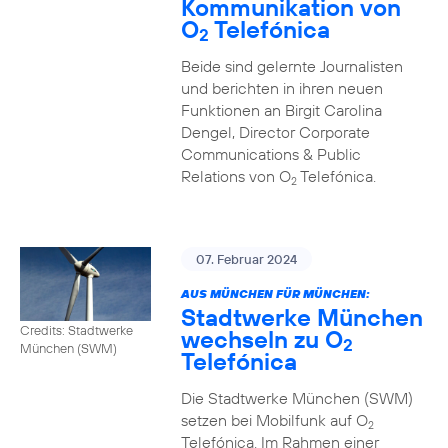
Kommunikation von
O
Telefónica
2
Beide sind gelernte Journalisten
und berichten in ihren neuen
Funktionen an Birgit Carolina
Dengel, Director Corporate
Communications & Public
Relations von O
Telefónica.
2
07. Februar 2024
AUS MÜNCHEN FÜR MÜNCHEN:
Stadtwerke München
Credits: Stadtwerke
wechseln zu O
2
München (SWM)
Telefónica
Die Stadtwerke München (SWM)
setzen bei Mobilfunk auf O
2
Telefónica. Im Rahmen einer