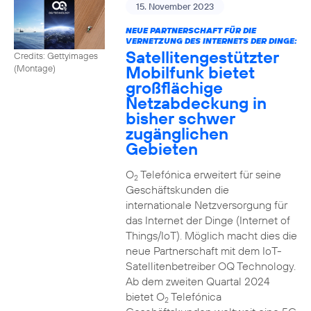
15. November 2023
NEUE PARTNERSCHAFT FÜR DIE
VERNETZUNG DES INTERNETS DER DINGE:
Satellitengestützter
Credits: Gettyimages
Mobilfunk bietet
(Montage)
großflächige
Netzabdeckung in
bisher schwer
zugänglichen
Gebieten
O
Telefónica erweitert für seine
2
Geschäftskunden die
internationale Netzversorgung für
das Internet der Dinge (Internet of
Things/IoT). Möglich macht dies die
neue Partnerschaft mit dem IoT-
Satellitenbetreiber OQ Technology.
Ab dem zweiten Quartal 2024
bietet O
Telefónica
2