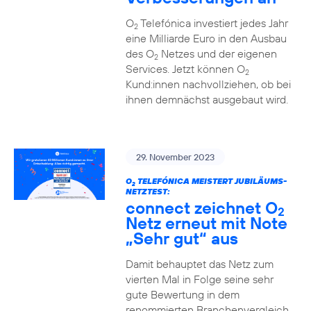
O
Telefónica investiert jedes Jahr
2
eine Milliarde Euro in den Ausbau
des O
Netzes und der eigenen
2
Services. Jetzt können O
2
Kund:innen nachvollziehen, ob bei
ihnen demnächst ausgebaut wird.
29. November 2023
O
TELEFÓNICA MEISTERT JUBILÄUMS-
2
NETZTEST:
connect zeichnet O
2
Netz erneut mit Note
„Sehr gut“ aus
Damit behauptet das Netz zum
vierten Mal in Folge seine sehr
gute Bewertung in dem
renommierten Branchenvergleich.