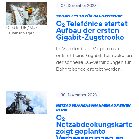
04. Dezember 2023
SCHNELLES 5G FÜR BAHNREISENDE:
O
Telefónica startet
2
Credits: DB / Max
Aufbau der ersten
Lautenschläger
Gigabit-Zugstrecke
In Mecklenburg-Vorpommern
entsteht eine Gigabit-Testrecke, an
der schnelle 5G-Verbindungen für
Bahnreisende erprobt werden.
30. November 2023
NETZAUSBAUMASSNAHMEN AUF EINEN K
LICK:
O
2
Netzabdeckungskarte
zeigt geplante
Verbesserungen an