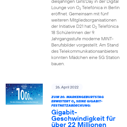
diesjährigen Girls‘Day in der Digital
Lounge von O
Telefónica in Berlin
2
eröffnet. Gemeinsam mit fünf
weiteren Mitgliedsorganisationen
der Initiative D21 hat O
Telefónica
2
18 Schülerinnen der 9.
Jahrgangsstufe moderne MINT-
Berufsbilder vorgestellt. Am Stand
des Telekommunikationsanbieters
konnten Mädchen eine 5G Station
bauen.
26. April 2022
ZUM 20. MARKENGEBURTSTAG
ERWEITERT O
SEINE GIGABIT-
2
FESTNETZABDECKUNG:
Gigabit-
Geschwindigkeit für
über 22 Millionen