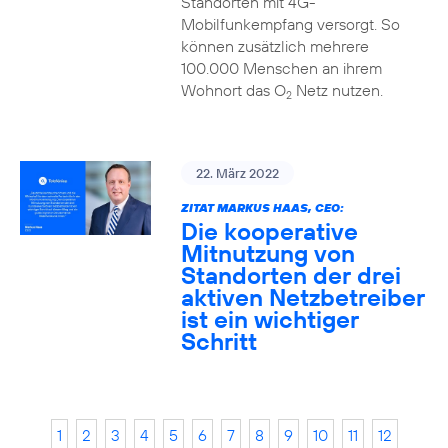
Standorten mit 4G-
Mobilfunkempfang versorgt. So
können zusätzlich mehrere
100.000 Menschen an ihrem
Wohnort das O
Netz nutzen.
2
22. März 2022
ZITAT MARKUS HAAS, CEO:
Die kooperative
Mitnutzung von
Standorten der drei
aktiven Netzbetreiber
ist ein wichtiger
Schritt
1
2
3
4
5
6
7
8
9
10
11
12