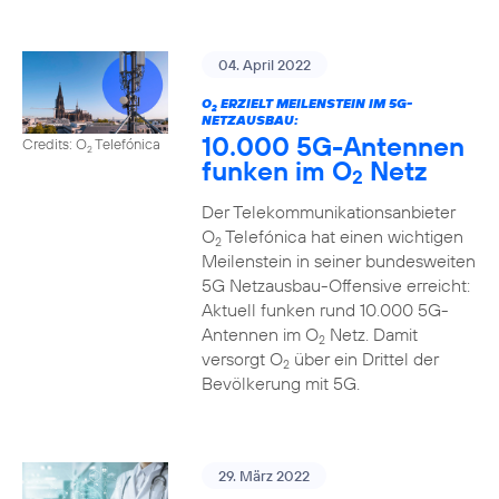
04. April 2022
O
ERZIELT MEILENSTEIN IM 5G-
2
NETZAUSBAU:
10.000 5G-Antennen
Credits: O
Telefónica
2
funken im O
Netz
2
Der Telekommunikationsanbieter
O
Telefónica hat einen wichtigen
2
Meilenstein in seiner bundesweiten
5G Netzausbau-Offensive erreicht:
Aktuell funken rund 10.000 5G-
Antennen im O
Netz. Damit
2
versorgt O
über ein Drittel der
2
Bevölkerung mit 5G.
29. März 2022