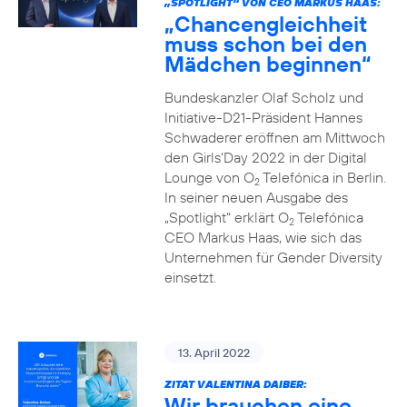
„SPOTLIGHT“ VON CEO MARKUS HAAS:
„Chancengleichheit
muss schon bei den
Mädchen beginnen“
Bundeskanzler Olaf Scholz und
Initiative-D21-Präsident Hannes
Schwaderer eröffnen am Mittwoch
den Girls‘Day 2022 in der Digital
Lounge von O
Telefónica in Berlin.
2
In seiner neuen Ausgabe des
„Spotlight“ erklärt O
Telefónica
2
CEO Markus Haas, wie sich das
Unternehmen für Gender Diversity
einsetzt.
13. April 2022
ZITAT VALENTINA DAIBER:
Wir brauchen eine