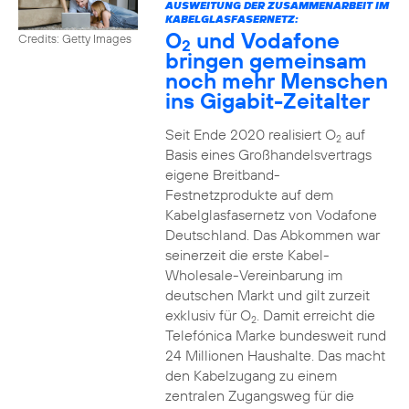
AUSWEITUNG DER ZUSAMMENARBEIT IM
KABELGLASFASERNETZ:
O
und Vodafone
Credits: Getty Images
2
bringen gemeinsam
noch mehr Menschen
ins Gigabit-Zeitalter
Seit Ende 2020 realisiert O
auf
2
Basis eines Großhandelsvertrags
eigene Breitband-
Festnetzprodukte auf dem
Kabelglasfasernetz von Vodafone
Deutschland. Das Abkommen war
seinerzeit die erste Kabel-
Wholesale-Vereinbarung im
deutschen Markt und gilt zurzeit
exklusiv für O
. Damit erreicht die
2
Telefónica Marke bundesweit rund
24 Millionen Haushalte. Das macht
den Kabelzugang zu einem
zentralen Zugangsweg für die