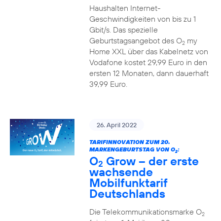
Haushalten Internet-
Geschwindigkeiten von bis zu 1
Gbit/s. Das spezielle
Geburtstagsangebot des O
my
2
Home XXL über das Kabelnetz von
Vodafone kostet 29,99 Euro in den
ersten 12 Monaten, dann dauerhaft
39,99 Euro.
26. April 2022
TARIFINNOVATION ZUM 20.
MARKENGEBURTSTAG VON O
:
2
O
Grow – der erste
2
wachsende
Mobilfunktarif
Deutschlands
Die Telekommunikationsmarke O
2