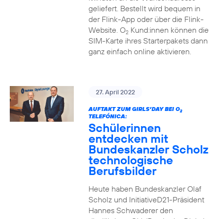
geliefert. Bestellt wird bequem in
der Flink-App oder über die Flink-
Website. O
Kund:innen können die
2
SIM-Karte ihres Starterpakets dann
ganz einfach online aktivieren.
27. April 2022
AUFTAKT ZUM GIRLS’DAY BEI O
2
TELEFÓNICA:
Schülerinnen
entdecken mit
Bundeskanzler Scholz
technologische
Berufsbilder
Heute haben Bundeskanzler Olaf
Scholz und InitiativeD21-Präsident
Hannes Schwaderer den