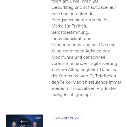
feiert am 1. Mai ihren 20.
Geburtstag und schaut dabei auf
eine beeindruckende
Erfolgsgeschichte zurück. Als
Marke für Freiheit,
Selbstbestimmung,
Innovationskraft und
Kundenorientierung hat O
seine
2
Kund:innen beim Aufstieg des
Mobilfunks und der schnell
voranschreitenden Digitalisierung
in ihrem Alltag begleitet. Dabei hat
die Kernmarke von O
Telefónica
2
den Telko-Markt hierzulande immer
wieder mit innovativen Produkten
maßgeblich geprägt.
26. April 2022