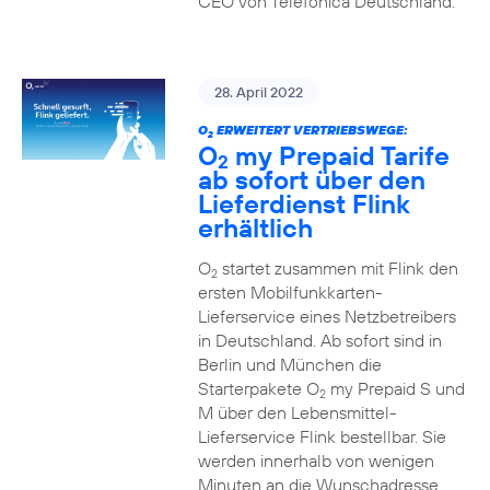
CEO von Telefónica Deutschland.
28. April 2022
O
ERWEITERT VERTRIEBSWEGE:
2
O
my Prepaid Tarife
2
ab sofort über den
Lieferdienst Flink
erhältlich
O
startet zusammen mit Flink den
2
ersten Mobilfunkkarten-
Lieferservice eines Netzbetreibers
in Deutschland. Ab sofort sind in
Berlin und München die
Starterpakete O
my Prepaid S und
2
M über den Lebensmittel-
Lieferservice Flink bestellbar. Sie
werden innerhalb von wenigen
Minuten an die Wunschadresse