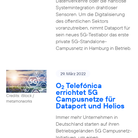
Datenverkehre oder die nahtlose
Systemintegration drahtloser
Sensoren. Um die Digitalisierung
des öffentlichen Sektors
voranzutreiben, nimmt Dataport für
sein neues 5G-Testlabor das erste
private 5G-Standalone-
Campusnetz in Hamburg in Betrieb.
29. März 2022
O
Telefónica
2
errichtet 5G
Credits: iStock /
Campusnetze für
metamorworks
Dataport und Helios
Immer mehr Unternehmen in
Deutschland starten auf ihren
Betriebsgeländen 5G Campusnetz-
Initiativen, um einen