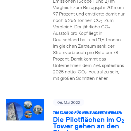
Emissionen (Scope 1 und 2) im
Vergleich zum Bezugsjahr 2015 um
97 Prozent und emittierte damit nur
noch 6.266 Tonnen CO
. Zum
2
Vergleich: Der jährliche CO
-
2
Ausstoß pro Kopf liegt in
Deutschland bei rund 11,6 Tonnen.
Im gleichen Zeitraum sank der
Stromverbrauch pro Byte um 78
Prozent. Damit kommt das
Unternehmen dem Ziel, spätestens
2025 netto-CO
-neutral zu sein,
2
mit großen Schritten näher.
06. Mai 2022
TESTLABOR FÜR NEUE ARBEITSWEISEN:
Die Pilotflächen im O
2
Tower gehen an den