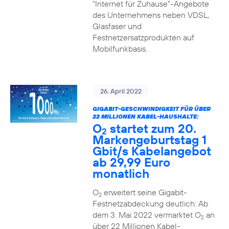
“Internet für Zuhause”-Angebote
des Unternehmens neben VDSL,
Glasfaser und
Festnetzersatzprodukten auf
Mobilfunkbasis.
26. April 2022
GIGABIT-GESCHWINDIGKEIT FÜR ÜBER
22 MILLIONEN KABEL-HAUSHALTE:
O
startet zum 20.
2
Markengeburtstag 1
Gbit/s Kabelangebot
ab 29,99 Euro
monatlich
O
erweitert seine Gigabit-
2
Festnetzabdeckung deutlich: Ab
dem 3. Mai 2022 vermarktet O
an
2
über 22 Millionen Kabel-