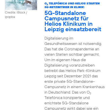
O
TELEFÓNICA UND HELIOS STARTEN
2
5G-NETZBETRIEB IN KLINIK:
5G-Standalone
Credits: iStock /
Campusnetz für
ipopba
Helios Klinikum in
Leipzig einsatzbereit
Digitalisierung im
Gesundheitswesen ist notwendig.
Das hat die Coronapandemie an
vielen Stellen sichtbar gemacht.
Um im eigenen Haus die
Digitalisierung voranzutreiben
betreibt das Helios Park-Klinikum
Leipzig seit Dezember 2021 das
erste private 5G-Standalone-
Campusnetz in einem Krankenhaus
in Deutschland. Das von O
2
Telefónica konzipierte und
errichtete 5G-Standalone
Campusnetz wirkt dabei wie ein