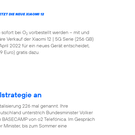
JETZT DIE NEUE XIAOMI 12
 sofort bei O
vorbestellt werden – mit und
2
läre Verkauf der Xiaomi 12 | 5G Serie (256 GB)
April 2022 für ein neues Gerät entscheidet,
 Euro) gratis dazu.
lstrategie an
italisierung 226 mal genannt. Ihre
tschland unterstrich Bundesminister Volker
 im BASECAMP von o2 Telefónica. Im Gespräch
r Minister, bis zum Sommer eine