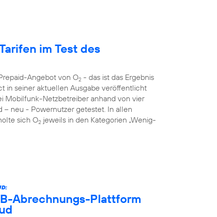
Tarifen im Test des
s Prepaid-Angebot von O
- das ist das Ergebnis
2
 in seiner aktuellen Ausgabe veröffentlicht
rei Mobilfunk-Netzbetreiber anhand von vier
d – neu - Powernutzer getestet. In allen
holte sich O
jeweils in den Kategorien „Wenig-
2
D:
B2B-Abrechnungs-Plattform
oud