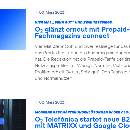
03. März 2022
VIER MAL „SEHR GUT“ UND ZWEI TESTSIEGE:
O
glänzt erneut mit Prepaid-
2
Fachmagazins connect
Vier Mal „Sehr Gut“ und zwei Testsiege für da
des Produkttests, den das Fachmagazin connect
hat. Die Redaktion hat die Prepaid-Tarife der d
Nutzungsprofilen für Wenig-, Normal-, Viel- un
Profilen erhielt O
ein „Sehr gut“. Den Testsieg 
2
und Normalnutzer“.
02. März 2022
MODERNE GESCHÄFTSKUNDENLÖSUNGEN IN DER CLOU
O
Telefónica startet neue 
2
mit MATRIXX und Google Cl