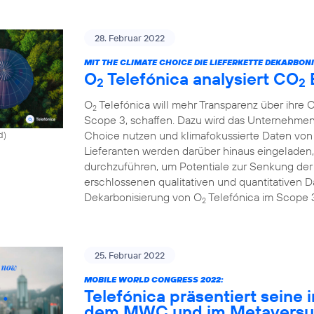
28. Februar 2022
MIT THE CLIMATE CHOICE DIE LIEFERKETTE DEKARBONI
O
Telefónica analysiert CO
2
2
O
Telefónica will mehr Transparenz über ihre 
2
Scope 3, schaffen. Dazu wird das Unternehmen
Choice nutzen und klimafokussierte Daten von 
d)
Lieferanten werden darüber hinaus eingeladen,
durchzuführen, um Potentiale zur Senkung de
erschlossenen qualitativen und quantitativen Da
Dekarbonisierung von O
Telefónica im Scope 
2
25. Februar 2022
MOBILE WORLD CONGRESS 2022:
Telefónica präsentiert seine 
dem MWC und im Metavers