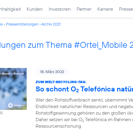
haltigkeit
Kunden
Investoren
Partner
Karriere
Presse
ws
Pressemitteilungen
Archiv 2021
ilungen zum Thema #Ortel_Mobile 
18. März 2022
ZUM WELT-RECYCLING-TAG:
So schont O
Telefónica natü
2
Wer den Rohstoffverbrach senkt, übernimmt Ve
Endlichkeit natürlicher Ressourcen und negati
Rohstoffgewinnung gehören zu den großen ök
d)
Daher setzen wir bei O
Telefónica im Rahmen 
2
Ressourcenschonung.