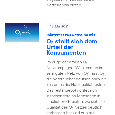
Netzerlebnis bieten.
18. Mai 2021
HÄRTETEST ZUR NETZQUALITÄT:
O
stellt sich dem
2
Urteil der
Konsumenten
Im Zuge der großen O
2
Netzkampagne “Willkommen im
sehr guten Netz von O
” lässt O
2
2
die Verbraucher deutschlandweit
kostenlos die Netzqualität testen.
Das Testangebot richtet sich
insbesondere an Menschen in
ländlichen Gebieten, wo sich die
Qualität des O
Netzes deutlich
2
verbessert hat und nun auf