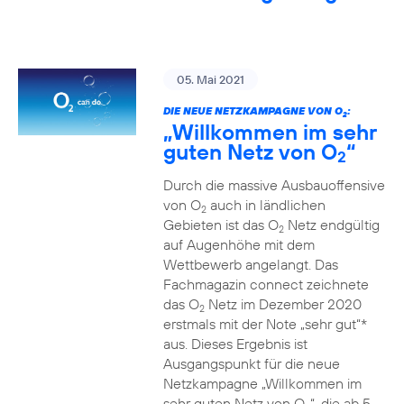
05. Mai 2021
DIE NEUE NETZKAMPAGNE VON O
:
2
„Willkommen im sehr
guten Netz von O
“
2
Durch die massive Ausbauoffensive
von O
auch in ländlichen
2
Gebieten ist das O
Netz endgültig
2
auf Augenhöhe mit dem
Wettbewerb angelangt. Das
Fachmagazin connect zeichnete
das O
Netz im Dezember 2020
2
erstmals mit der Note „sehr gut“*
aus. Dieses Ergebnis ist
Ausgangspunkt für die neue
Netzkampagne „Willkommen im
sehr guten Netz von O
“, die ab 5.