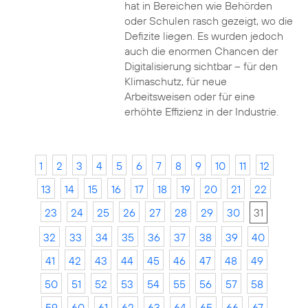
hat in Bereichen wie Behörden
oder Schulen rasch gezeigt, wo die
Defizite liegen. Es wurden jedoch
auch die enormen Chancen der
Digitalisierung sichtbar – für den
Klimaschutz, für neue
Arbeitsweisen oder für eine
erhöhte Effizienz in der Industrie.
1
2
3
4
5
6
7
8
9
10
11
12
13
14
15
16
17
18
19
20
21
22
23
24
25
26
27
28
29
30
31
32
33
34
35
36
37
38
39
40
41
42
43
44
45
46
47
48
49
50
51
52
53
54
55
56
57
58
59
60
61
62
63
64
65
66
67