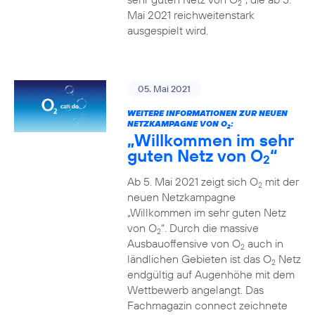
2
Mai 2021 reichweitenstark
ausgespielt wird.
05. Mai 2021
WEITERE INFORMATIONEN ZUR NEUEN
NETZKAMPAGNE VON O
:
2
„Willkommen im sehr
guten Netz von O
“
2
Ab 5. Mai 2021 zeigt sich O
mit der
2
neuen Netzkampagne
„Willkommen im sehr guten Netz
von O
“. Durch die massive
2
Ausbauoffensive von O
auch in
2
ländlichen Gebieten ist das O
Netz
2
endgültig auf Augenhöhe mit dem
Wettbewerb angelangt. Das
Fachmagazin connect zeichnete