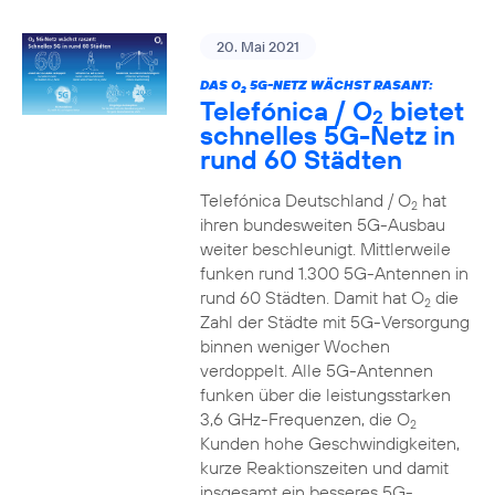
20. Mai 2021
DAS O
5G-NETZ WÄCHST RASANT:
2
Telefónica / O
bietet
2
schnelles 5G-Netz in
rund 60 Städten
Telefónica Deutschland / O
hat
2
ihren bundesweiten 5G-Ausbau
weiter beschleunigt. Mittlerweile
funken rund 1.300 5G-Antennen in
rund 60 Städten. Damit hat O
die
2
Zahl der Städte mit 5G-Versorgung
binnen weniger Wochen
verdoppelt. Alle 5G-Antennen
funken über die leistungsstarken
3,6 GHz-Frequenzen, die O
2
Kunden hohe Geschwindigkeiten,
kurze Reaktionszeiten und damit
insgesamt ein besseres 5G-