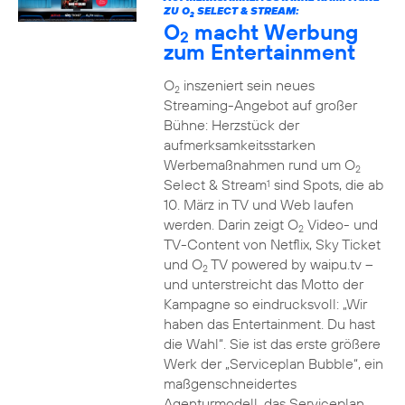
ZU O
SELECT & STREAM:
2
O
macht Werbung
2
zum Entertainment
O
inszeniert sein neues
2
Streaming-Angebot auf großer
Bühne: Herzstück der
aufmerksamkeitsstarken
Werbemaßnahmen rund um O
2
Select & Stream
sind Spots, die ab
1
10. März in TV und Web laufen
werden. Darin zeigt O
Video- und
2
TV-Content von Netflix, Sky Ticket
und O
TV powered by waipu.tv –
2
und unterstreicht das Motto der
Kampagne so eindrucksvoll: „Wir
haben das Entertainment. Du hast
die Wahl“. Sie ist das erste größere
Werk der „Serviceplan Bubble“, ein
maßgenschneidertes
Agenturmodell, das Serviceplan