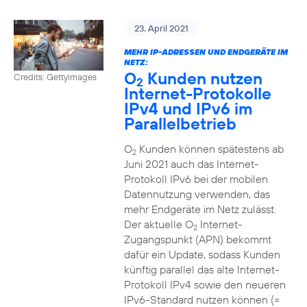
23. April 2021
MEHR IP-ADRESSEN UND ENDGERÄTE IM
NETZ:
O
Kunden nutzen
Credits: Gettyimages
2
Internet-Protokolle
IPv4 und IPv6 im
Parallelbetrieb
O
Kunden können spätestens ab
2
Juni 2021 auch das Internet-
Protokoll IPv6 bei der mobilen
Datennutzung verwenden, das
mehr Endgeräte im Netz zulässt.
Der aktuelle O
Internet-
2
Zugangspunkt (APN) bekommt
dafür ein Update, sodass Kunden
künftig parallel das alte Internet-
Protokoll IPv4 sowie den neueren
IPv6-Standard nutzen können (=