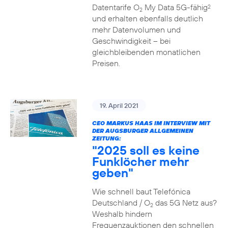
Datentarife O
My Data 5G-fähig
2
2
und erhalten ebenfalls deutlich
mehr Datenvolumen und
Geschwindigkeit – bei
gleichbleibenden monatlichen
Preisen.
19. April 2021
CEO MARKUS HAAS IM INTERVIEW MIT
DER AUGSBURGER ALLGEMEINEN
ZEITUNG:
"2025 soll es keine
Funklöcher mehr
geben"
Wie schnell baut Telefónica
Deutschland / O
das 5G Netz aus?
2
Weshalb hindern
Frequenzauktionen den schnellen