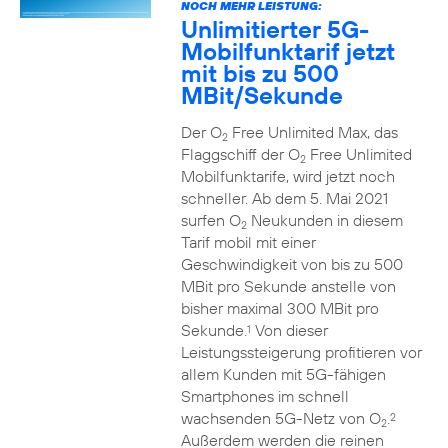
NOCH MEHR LEISTUNG:
Unlimitierter 5G-
Mobilfunktarif jetzt
mit bis zu 500
MBit/Sekunde
Der O
Free Unlimited Max, das
2
Flaggschiff der O
Free Unlimited
2
Mobilfunktarife, wird jetzt noch
schneller. Ab dem 5. Mai 2021
surfen O
Neukunden in diesem
2
Tarif mobil mit einer
Geschwindigkeit von bis zu 500
MBit pro Sekunde anstelle von
bisher maximal 300 MBit pro
Sekunde.
Von dieser
1
Leistungssteigerung profitieren vor
allem Kunden mit 5G-fähigen
Smartphones im schnell
wachsenden 5G-Netz von O
.
2
2
Außerdem werden die reinen