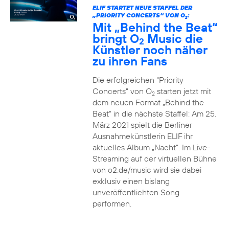
ELIF STARTET NEUE STAFFEL DER
„PRIORITY CONCERTS“ VON O
:
2
Mit „Behind the Beat“
bringt O
Music die
2
Künstler noch näher
zu ihren Fans
Die erfolgreichen “Priority
Concerts” von O
starten jetzt mit
2
dem neuen Format „Behind the
Beat“ in die nächste Staffel: Am 25.
März 2021 spielt die Berliner
Ausnahmekünstlerin ELIF ihr
aktuelles Album „Nacht“. Im Live-
Streaming auf der virtuellen Bühne
von o2.de/music wird sie dabei
exklusiv einen bislang
unveröffentlichten Song
performen.