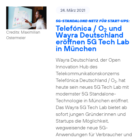
24. März 2021
5G-STANDALONE-NETZ FÜR START-UPS:
Telefónica / O
und
2
Credits: Maximilian
Wayra Deutschland
Ostermeier
eröffnen 5G Tech Lab
in München
Wayra Deutschland, der Open
Innovation Hub des
Telekommunikationskonzerns
Telefónica Deutschland / O
, hat
2
heute sein neues 5G Tech Lab mit
modernster 5G Standalone-
Technologie in München eröffnet.
Das Wayra 5G Tech Lab bietet ab
sofort jungen Gründer:innen und
Startups die Möglichkeit,
wegweisende neue 5G-
Anwendungen für Verbraucher und