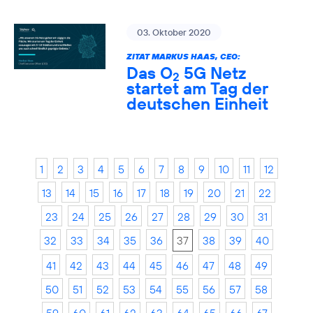
03. Oktober 2020
ZITAT MARKUS HAAS, CEO:
Das O
5G Netz
2
startet am Tag der
deutschen Einheit
1
2
3
4
5
6
7
8
9
10
11
12
13
14
15
16
17
18
19
20
21
22
23
24
25
26
27
28
29
30
31
32
33
34
35
36
37
38
39
40
41
42
43
44
45
46
47
48
49
50
51
52
53
54
55
56
57
58