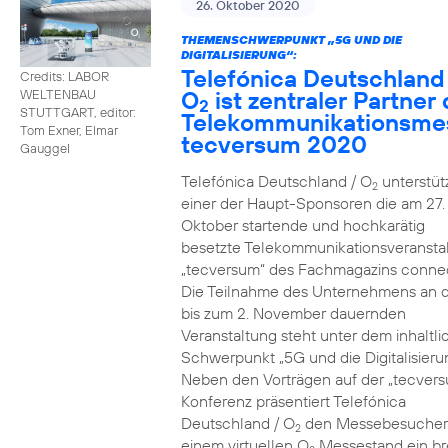
26. Oktober 2020
THEMENSCHWERPUNKT „5G UND DIE
DIGITALISIERUNG“:
Telefónica Deutschland
Credits: LABOR
O
ist zentraler Partner 
WELTENBAU
2
STUTTGART, editor:
Telekommunikationsme
Tom Exner, Elmar
tecversum 2020
Gauggel
Telefónica Deutschland / O
unterstütz
2
einer der Haupt-Sponsoren die am 27.
Oktober startende und hochkarätig
besetzte Telekommunikationsveransta
„tecversum“ des Fachmagazins connec
Die Teilnahme des Unternehmens an 
bis zum 2. November dauernden
Veranstaltung steht unter dem inhaltl
Schwerpunkt „5G und die Digitalisieru
Neben den Vorträgen auf der „tecver
Konferenz präsentiert Telefónica
Deutschland / O
den Messebesucher
2
einem virtuellen O
Messestand ein br