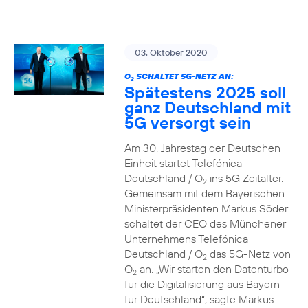
03. Oktober 2020
O
SCHALTET 5G-NETZ AN:
2
Spätestens 2025 soll
ganz Deutschland mit
5G versorgt sein
Am 30. Jahrestag der Deutschen
Einheit startet Telefónica
Deutschland / O
ins 5G Zeitalter.
2
Gemeinsam mit dem Bayerischen
Ministerpräsidenten Markus Söder
schaltet der CEO des Münchener
Unternehmens Telefónica
Deutschland / O
das 5G-Netz von
2
O
an. „Wir starten den Datenturbo
2
für die Digitalisierung aus Bayern
für Deutschland“, sagte Markus