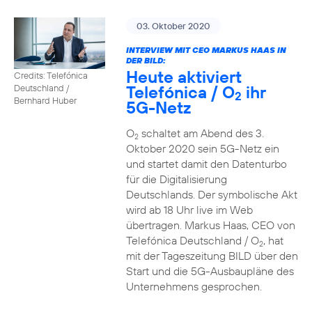
03. Oktober 2020
INTERVIEW MIT CEO MARKUS HAAS IN
DER BILD:
Heute aktiviert
Credits: Telefónica
Telefónica / O
ihr
Deutschland /
2
Bernhard Huber
5G-Netz
O
schaltet am Abend des 3.
2
Oktober 2020 sein 5G-Netz ein
und startet damit den Datenturbo
für die Digitalisierung
Deutschlands. Der symbolische Akt
wird ab 18 Uhr live im Web
übertragen. Markus Haas, CEO von
Telefónica Deutschland / O
, hat
2
mit der Tageszeitung BILD über den
Start und die 5G-Ausbaupläne des
Unternehmens gesprochen.