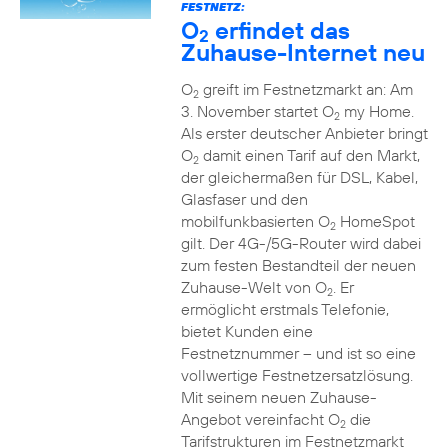
FESTNETZ:
O
erfindet das
2
Zuhause-Internet neu
O
greift im Festnetzmarkt an: Am
2
3. November startet O
my Home.
2
Als erster deutscher Anbieter bringt
O
damit einen Tarif auf den Markt,
2
der gleichermaßen für DSL, Kabel,
Glasfaser und den
mobilfunkbasierten O
HomeSpot
2
gilt. Der 4G-/5G-Router wird dabei
zum festen Bestandteil der neuen
Zuhause-Welt von O
. Er
2
ermöglicht erstmals Telefonie,
bietet Kunden eine
Festnetznummer – und ist so eine
vollwertige Festnetzersatzlösung.
Mit seinem neuen Zuhause-
Angebot vereinfacht O
die
2
Tarifstrukturen im Festnetzmarkt