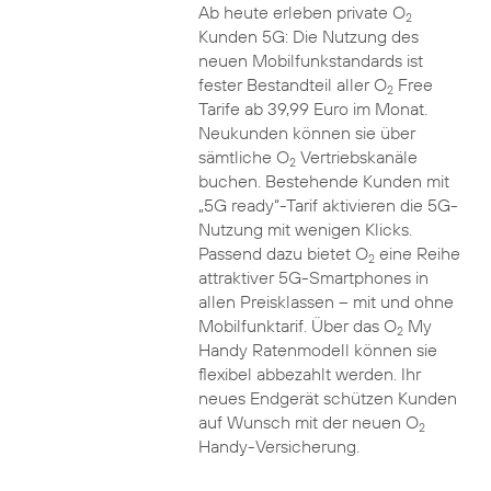
Ab heute erleben private O
2
Kunden 5G: Die Nutzung des
neuen Mobilfunkstandards ist
fester Bestandteil aller O
Free
2
Tarife ab 39,99 Euro im Monat.
Neukunden können sie über
sämtliche O
Vertriebskanäle
2
buchen. Bestehende Kunden mit
„5G ready“-Tarif aktivieren die 5G-
Nutzung mit wenigen Klicks.
Passend dazu bietet O
eine Reihe
2
attraktiver 5G-Smartphones in
allen Preisklassen – mit und ohne
Mobilfunktarif. Über das O
My
2
Handy Ratenmodell können sie
flexibel abbezahlt werden. Ihr
neues Endgerät schützen Kunden
auf Wunsch mit der neuen O
2
Handy-Versicherung.