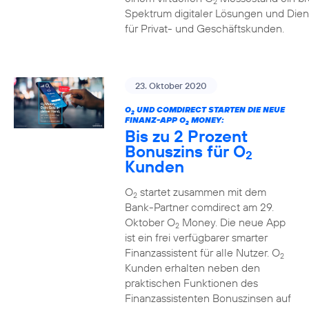
2
Spektrum digitaler Lösungen und Dien
für Privat- und Geschäftskunden.
23. Oktober 2020
O
UND COMDIRECT STARTEN DIE NEUE
2
FINANZ-APP O
MONEY:
2
Bis zu 2 Prozent
Bonuszins für O
2
Kunden
O
startet zusammen mit dem
2
Bank-Partner comdirect am 29.
Oktober O
Money. Die neue App
2
ist ein frei verfügbarer smarter
Finanzassistent für alle Nutzer. O
2
Kunden erhalten neben den
praktischen Funktionen des
Finanzassistenten Bonuszinsen auf