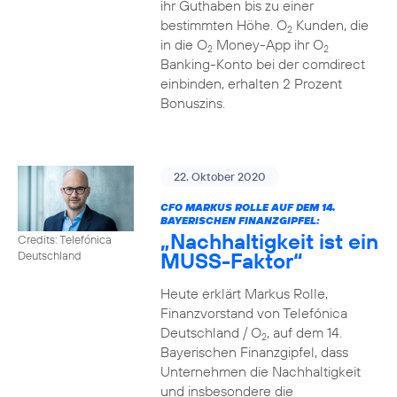
ihr Guthaben bis zu einer
bestimmten Höhe. O
Kunden, die
2
in die O
Money-App ihr O
2
2
Banking-Konto bei der comdirect
einbinden, erhalten 2 Prozent
Bonuszins.
22. Oktober 2020
CFO MARKUS ROLLE AUF DEM 14.
BAYERISCHEN FINANZGIPFEL:
„Nachhaltigkeit ist ein
Credits: Telefónica
MUSS-Faktor“
Deutschland
Heute erklärt Markus Rolle,
Finanzvorstand von Telefónica
Deutschland / O
, auf dem 14.
2
Bayerischen Finanzgipfel, dass
Unternehmen die Nachhaltigkeit
und insbesondere die