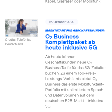
Kabel, Glasfaser oder Mobilfunk.
12. Oktober 2020
MARKTSTART FÜR GESCHÄFTSKUNDEN:
O
Business
2
Credits: Telefónica
Komplettpaket ab
Deutschland
heute inklusive 5G
Ab heute können
Geschäftskunden neue O
2
Business Tarife für das 5G-Zeitalter
buchen. Zu einem Top-Preis-
Leistungs-Verhältnis bietet O
2
Business das erste Mobilfunktarif-
Portfolio mit unlimitiertem Sprach-
und Datenvolumen auf dem
deutschen B2B-Markt – inklusive
5G
.
1