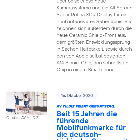
über beispiellose neue
Kamerasysteme und ein All Screen
Super Retina XDR Display für ein
noch intensiveres Seherlebnis. Sie
zeichnen sich außerdem durch die
neue Ceramic Shield-Front aus,
dem größten Entwicklungssprung
in Sachen Haltbarkeit, sowie durch
den von Apple selbst designten
A14 Bionic-Chip, den schnellsten
Chip in einem Smartphone.
16. Oktober 2020
AY YILDIZ FEIERT GEBURTSTAG:
Seit 15 Jahren die
Credits: AY YILDIZ
führende
Mobilfunkmarke für
die deutsch-