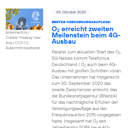
05. Oktober 2020
BNETZA-VERSORGUNGSAUFLAGE:
O
erreicht zweiten
2
Antennenfoto /
Meilenstein beim 4G-
Credits: Pixabay User
Ausbau
stux
|
CC0 1.0,
Ausschnitt bearbeitet
Parallel zum aktuellen Start des O
2
5G Netzes kommt Telefónica
Deutschland / O
auch beim 4G-
2
Ausbau mit großen Schritten voran.
Das Unternehmen hat fristgerecht
zum 30. September 2020 das
zweite Zwischenziel erreicht, das
die Bundesnetzagentur (BNetzA)
für das nachträgliche Erfüllen der
Versorgungsauflage aus der
Frequenzauktion 2015 vorgegeben
hatte. Insgesamt hat O
seit
2
Jahresbeginn 5089 neue 4G-