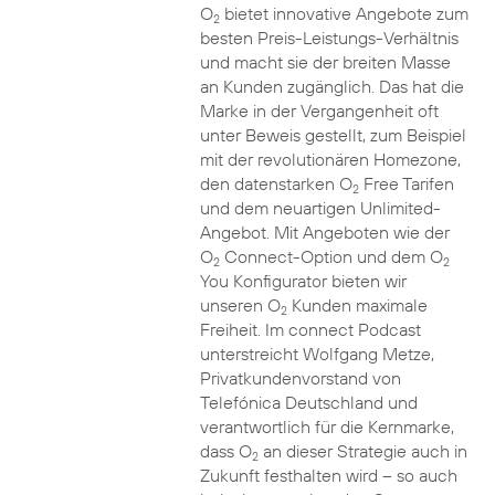
O
bietet innovative Angebote zum
2
besten Preis-Leistungs-Verhältnis
und macht sie der breiten Masse
an Kunden zugänglich. Das hat die
Marke in der Vergangenheit oft
unter Beweis gestellt, zum Beispiel
mit der revolutionären Homezone,
den datenstarken O
Free Tarifen
2
und dem neuartigen Unlimited-
Angebot. Mit Angeboten wie der
O
Connect-Option und dem O
2
2
You Konfigurator bieten wir
unseren O
Kunden maximale
2
Freiheit. Im connect Podcast
unterstreicht Wolfgang Metze,
Privatkundenvorstand von
Telefónica Deutschland und
verantwortlich für die Kernmarke,
dass O
an dieser Strategie auch in
2
Zukunft festhalten wird – so auch