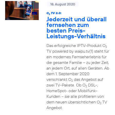
18. August 2020
O
TV 2.0:
2
Jederzeit und überall
fernsehen zum
besten Preis-
Leistungs-Verhältnis
Das erfolgreiche IPTV-Produkt O
2
TV powered by waipu.tv(1) steht für
ein modernes Fernseherlebnis für
die gesamte Familie – zu jeder Zeit,
an jedem Ort, auf allen Geräten. Ab
dem 1. September 2020
verschlankt O
das Angebot auf
2
zwei TV-Pakete. Ob O
DSL-,
2
HomeSpot- oder Mobilfunk-
Kunden – sie alle profitieren von
dem neuen übersichtlichen O
TV
2
Angebot.