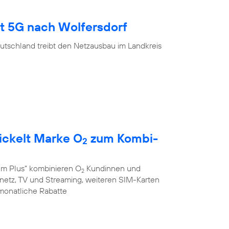
gt 5G nach Wolfersdorf
utschland treibt den Netzausbau im Landkreis
ickelt Marke O
zum Kombi-
2
em Plus“ kombinieren O
Kundinnen und
2
stnetz, TV und Streaming, weiteren SIM-Karten
monatliche Rabatte