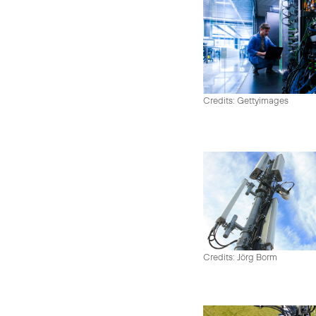
Credits: Gettyimages
Credits: Jörg Borm