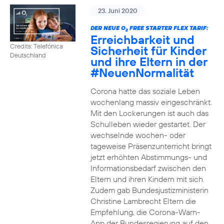
23. Juni 2020
DER NEUE O
FREE STARTER FLEX TARIF:
2
Erreichbarkeit und
Credits: Telefónica
Sicherheit für Kinder
Deutschland
und ihre Eltern in der
#NeuenNormalität
Corona hatte das soziale Leben
wochenlang massiv eingeschränkt.
Mit den Lockerungen ist auch das
Schulleben wieder gestartet. Der
wechselnde wochen- oder
tageweise Präsenzunterricht bringt
jetzt erhöhten Abstimmungs- und
Informationsbedarf zwischen den
Eltern und ihren Kindern mit sich.
Zudem gab Bundesjustizministerin
Christine Lambrecht Eltern die
Empfehlung, die Corona-Warn-
App der Bundesregierung auf den