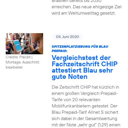
Brasilien bereits bis 2030
erreichen. Das neue ehrgeizige Ziel
wird am Weltumwelttag gesetzt.
05. Juni 2020
SPITZENPLATZIERUNG FÜR BLAU
PREPAID:
Vergleichstest der
Credits: Placeit
|
Fachzeitschrift CHIP
Montage, Ausschnitt
bearbeitet
attestiert Blau sehr
gute Noten
Die Zeitschrift CHIP hat kürzlich in
einem großen Vergleich Prepaid-
Tarife von 20 relevanten
Mobilfunkanbietern getestet. Der
Blau Prepaid-Tarif Allnet S sichert
sich dabei in der Gesamtwertung
mit der Note „sehr gut“ (1,29) einen