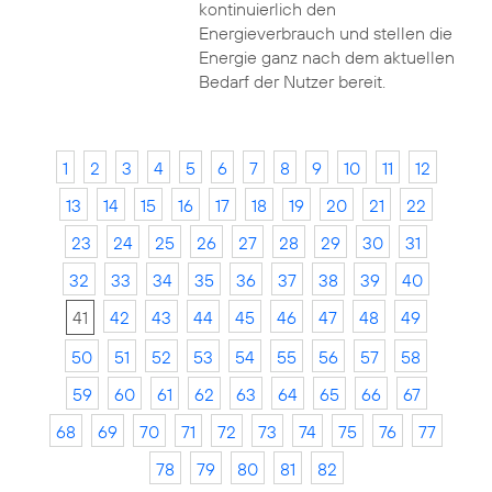
kontinuierlich den
Energieverbrauch und stellen die
Energie ganz nach dem aktuellen
Bedarf der Nutzer bereit.
1
2
3
4
5
6
7
8
9
10
11
12
13
14
15
16
17
18
19
20
21
22
23
24
25
26
27
28
29
30
31
32
33
34
35
36
37
38
39
40
41
42
43
44
45
46
47
48
49
50
51
52
53
54
55
56
57
58
59
60
61
62
63
64
65
66
67
68
69
70
71
72
73
74
75
76
77
78
79
80
81
82