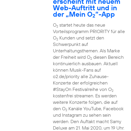
erscheint mit neuem
Web-Auftritt und in
der „Mein O
“-App
2
O
startet heute das neue
2
Vorteilsprogramm PRIORITY für alle
O
Kunden und setzt den
2
Schwerpunkt auf
Unterhaltungsthemen. Als Marke
der Freiheit wird O
diesen Bereich
2
kontinuierlich ausbauen. Aktuell
können Musik-Fans auf
o2.de/priority alle Zuhause-
Konzerte der erfolgreichen
#StayOn Festivalreihe von O
2
kostenfrei streamen. Es werden
weitere Konzerte folgen, die auf
den O
Kanäle YouTube, Facebook
2
und Instagram zu sehen sein
werden. Den Auftakt macht Samy
Deluxe am 21. Mai 2020, um 19 Uhr.