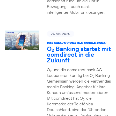
Wirtschaft rund um die Uhr in
Bewegung – auch dank
intelligenter Mobilfunklösungen.
27. Mai 2020
DAS SMARTPHONE ALS MOBILE BANK:
O
Banking startet mit
2
comdirect in die
Zukunft
O
und die comdirect bank AG
2
kooperieren künftig bei O
Banking.
2
Gemeinsam werden die Partner das
mobile Banking-Angebot für ihre
Kunden umfassend modernisieren.
Mit comdirect hat O
, die
2
Kernmarke der Telefónica
Deutschland, eine der führenden
Online-Banken in Deutschland für