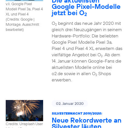
Die aktuellsten
v.li. Google Pixel
Google Pixel-Modelle
Modell Pixel 3a, Pixel 4
jetzt bei O
2
XL und Pixel 4
(
Credits: Google
|
O
beginnt das neue Jahr 2020 mit
Montage, Ausschnitt
2
gleich drei Neuzugängen in seinem
bearbeitet
)
Hardware-Portfolio: Die beliebten
Google Pixel Modelle Pixel 3a,
Pixel 4 und Pixel 4 XL erweitern das
vielfältige Angebot bei O
. Ab dem
2
14. Januar können Google-Fans die
aktuellsten Modelle online bei
o2.de sowie in allen O
Shops
2
erwerben.
02. Januar 2020
SILVESTERNACHT 2019/2020:
Neue Rekordwerte an
Credits: Unsplash User
Silvester läuten