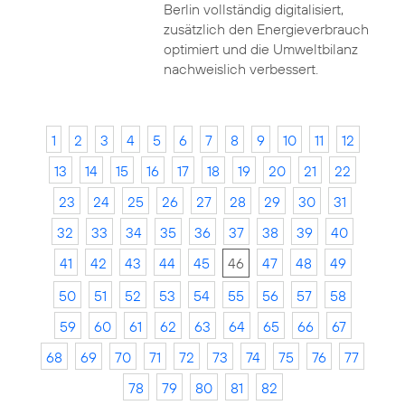
Berlin vollständig digitalisiert,
zusätzlich den Energieverbrauch
optimiert und die Umweltbilanz
nachweislich verbessert.
1
2
3
4
5
6
7
8
9
10
11
12
13
14
15
16
17
18
19
20
21
22
23
24
25
26
27
28
29
30
31
32
33
34
35
36
37
38
39
40
41
42
43
44
45
46
47
48
49
50
51
52
53
54
55
56
57
58
59
60
61
62
63
64
65
66
67
68
69
70
71
72
73
74
75
76
77
78
79
80
81
82