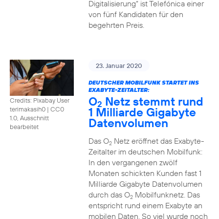
Digitalisierung“ ist Telefónica einer
von fünf Kandidaten für den
begehrten Preis.
23. Januar 2020
DEUTSCHER MOBILFUNK STARTET INS
EXABYTE-ZEITALTER:
O
Netz stemmt rund
Credits: Pixabay User
2
1 Milliarde Gigabyte
terimakasih0
|
CC0
1.0, Ausschnitt
Datenvolumen
bearbeitet
Das O
Netz eröffnet das Exabyte-
2
Zeitalter im deutschen Mobilfunk:
In den vergangenen zwölf
Monaten schickten Kunden fast 1
Milliarde Gigabyte Datenvolumen
durch das O
Mobilfunknetz. Das
2
entspricht rund einem Exabyte an
mobilen Daten. So viel wurde noch