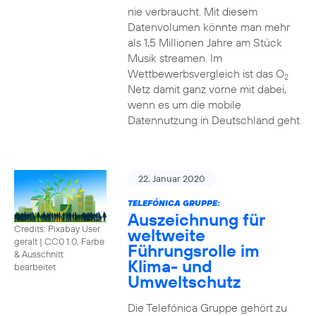
nie verbraucht. Mit diesem
Datenvolumen könnte man mehr
als 1,5 Millionen Jahre am Stück
Musik streamen. Im
Wettbewerbsvergleich ist das O
2
Netz damit ganz vorne mit dabei,
wenn es um die mobile
Datennutzung in Deutschland geht.
22. Januar 2020
TELEFÓNICA GRUPPE:
Auszeichnung für
Credits: Pixabay User
weltweite
geralt
|
CC0 1.0, Farbe
Führungsrolle im
& Ausschnitt
Klima- und
bearbeitet
Umweltschutz
Die Telefónica Gruppe gehört zu