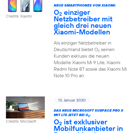
NEUE SMARTPHONES VON XIAOMI:
O
einziger
2
Credits: Xiaomi
Netzbetreiber mit
gleich drei neuen
Xiaomi-Modellen
Als einziger Netzbetreiber in
Deutschland bietet O
seinen
2
Kunden exklusiv die neuen
Modelle Xiaomi Mi 9 Lite, Xiaomi
Redmi Note 8T sowie das Xiaomi Mi
Note 10 Pro an.
13. Januar 2020
DAS NEUE MICROSOFT SURFACE PRO X
MIT LTE JETZT BEI O
:
2
O
ist exklusiver
Credits: Microsoft
2
Mobilfunkanbieter in