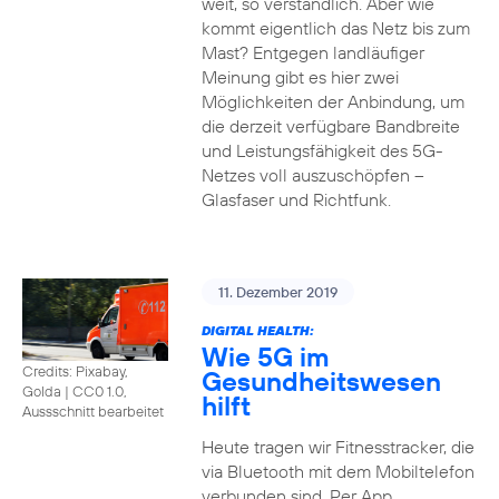
weit, so verständlich. Aber wie
kommt eigentlich das Netz bis zum
Mast? Entgegen landläufiger
Meinung gibt es hier zwei
Möglichkeiten der Anbindung, um
die derzeit verfügbare Bandbreite
und Leistungsfähigkeit des 5G-
Netzes voll auszuschöpfen –
Glasfaser und Richtfunk.
11. Dezember 2019
DIGITAL HEALTH:
Wie 5G im
Credits: Pixabay,
Gesundheitswesen
Golda
|
CC0 1.0,
hilft
Aussschnitt bearbeitet
Heute tragen wir Fitnesstracker, die
via Bluetooth mit dem Mobiltelefon
verbunden sind. Per App