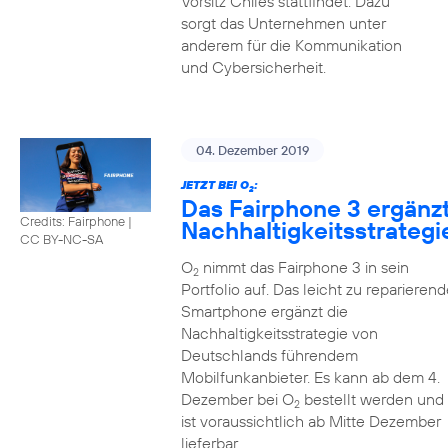
Vorsitz Chiles stattfindet. Dazu
sorgt das Unternehmen unter
anderem für die Kommunikation
und Cybersicherheit.
04. Dezember 2019
JETZT BEI O
:
2
Das Fairphone 3 ergänz
Credits: Fairphone
|
Nachhaltigkeitsstrategi
CC BY-NC-SA
O
nimmt das Fairphone 3 in sein
2
Portfolio auf. Das leicht zu reparierend
Smartphone ergänzt die
Nachhaltigkeitsstrategie von
Deutschlands führendem
Mobilfunkanbieter. Es kann ab dem 4.
Dezember bei O
bestellt werden und
2
ist voraussichtlich ab Mitte Dezember
lieferbar.