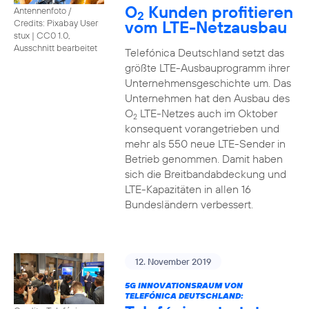
O
Kunden profitieren
Antennenfoto /
2
vom LTE-Netzausbau
Credits: Pixabay User
stux
|
CC0 1.0,
Ausschnitt bearbeitet
Telefónica Deutschland setzt das
größte LTE-Ausbauprogramm ihrer
Unternehmensgeschichte um. Das
Unternehmen hat den Ausbau des
O
LTE-Netzes auch im Oktober
2
konsequent vorangetrieben und
mehr als 550 neue LTE-Sender in
Betrieb genommen. Damit haben
sich die Breitbandabdeckung und
LTE-Kapazitäten in allen 16
Bundesländern verbessert.
12. November 2019
5G INNOVATIONSRAUM VON
TELEFÓNICA DEUTSCHLAND: