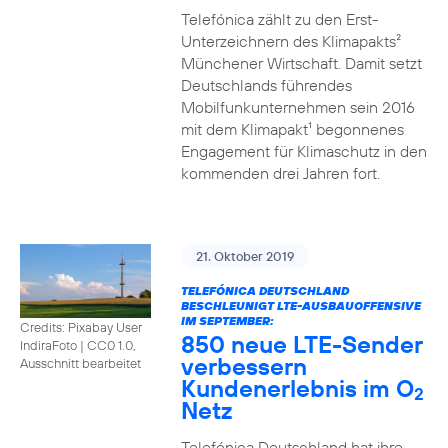
Telefónica zählt zu den Erst-
Unterzeichnern des Klimapakts²
Münchener Wirtschaft. Damit setzt
Deutschlands führendes
Mobilfunkunternehmen sein 2016
mit dem Klimapakt¹ begonnenes
Engagement für Klimaschutz in den
kommenden drei Jahren fort.
21. Oktober 2019
TELEFÓNICA DEUTSCHLAND
BESCHLEUNIGT LTE-AUSBAUOFFENSIVE
IM SEPTEMBER:
Credits: Pixabay User
850 neue LTE-Sender
IndiraFoto
|
CC0 1.0,
verbessern
Ausschnitt bearbeitet
Kundenerlebnis im O
2
Netz
Telefónica Deutschland hat ihre