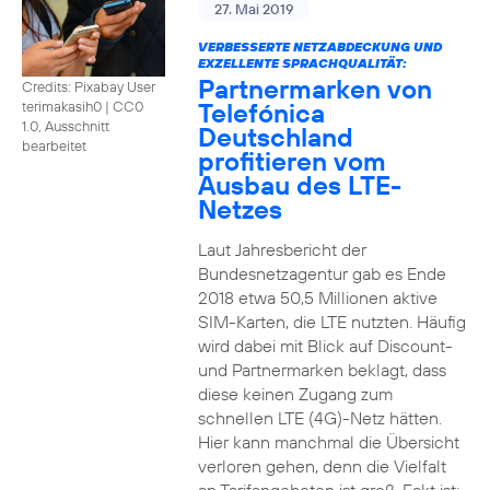
27. Mai 2019
VERBESSERTE NETZABDECKUNG UND
EXZELLENTE SPRACHQUALITÄT:
Partnermarken von
Credits: Pixabay User
Telefónica
terimakasih0
|
CC0
1.0, Ausschnitt
Deutschland
bearbeitet
profitieren vom
Ausbau des LTE-
Netzes
Laut Jahresbericht der
Bundesnetzagentur gab es Ende
2018 etwa 50,5 Millionen aktive
SIM-Karten, die LTE nutzten. Häufig
wird dabei mit Blick auf Discount-
und Partnermarken beklagt, dass
diese keinen Zugang zum
schnellen LTE (4G)-Netz hätten.
Hier kann manchmal die Übersicht
verloren gehen, denn die Vielfalt