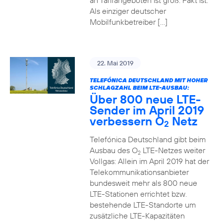
an Tarifangeboten ist groß. Fakt ist:
Als einziger deutscher
Mobilfunkbetreiber […]
22. Mai 2019
TELEFÓNICA DEUTSCHLAND MIT HOHER
SCHLAGZAHL BEIM LTE-AUSBAU:
Über 800 neue LTE-
Sender im April 2019
verbessern O
Netz
2
Telefónica Deutschland gibt beim
Ausbau des O
LTE-Netzes weiter
2
Vollgas: Allein im April 2019 hat der
Telekommunikationsanbieter
bundesweit mehr als 800 neue
LTE-Stationen errichtet bzw.
bestehende LTE-Standorte um
zusätzliche LTE-Kapazitäten