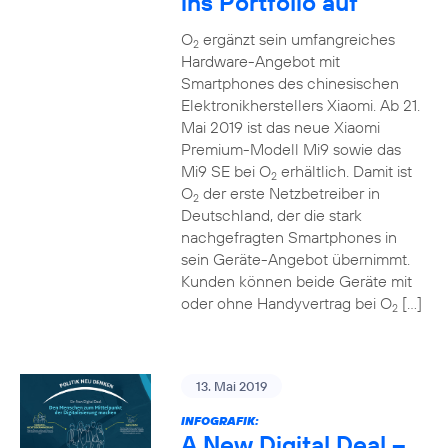
ins Portfolio auf
O
ergänzt sein umfangreiches
2
Hardware-Angebot mit
Smartphones des chinesischen
Elektronikherstellers Xiaomi. Ab 21.
Mai 2019 ist das neue Xiaomi
Premium-Modell Mi9 sowie das
Mi9 SE bei O
erhältlich. Damit ist
2
O
der erste Netzbetreiber in
2
Deutschland, der die stark
nachgefragten Smartphones in
sein Geräte-Angebot übernimmt.
Kunden können beide Geräte mit
oder ohne Handyvertrag bei O
[…]
2
13. Mai 2019
INFOGRAFIK:
A New Digital Deal –