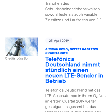
Tranchen des
Schuldscheindarlehens weisen
sowohl feste als auch variable
Zinssätze und Laufzeiten von […]
25. April 2019
AUSBAU DES O
NETZES IM ERSTEN
2
QUARTAL 2019:
Telefónica
Credits: Jörg Borm
Deutschland nimmt
stündlich einen
neuen LTE-Sender in
Betrieb
Telefónica Deutschland hat das
LTE-Ausbautempo in ihrem O
Netz
2
im ersten Quartal 2019 weiter
gesteigert. Insgesamt hat das