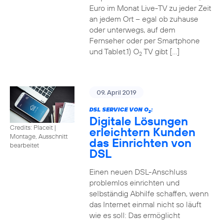
Euro im Monat Live-TV zu jeder Zeit
an jedem Ort – egal ob zuhause
oder unterwegs, auf dem
Fernseher oder per Smartphone
und Tablet.1) O
TV gibt […]
2
09. April 2019
DSL SERVICE VON O
:
2
Digitale Lösungen
Credits: Placeit
|
erleichtern Kunden
Montage, Ausschnitt
das Einrichten von
bearbeitet
DSL
Einen neuen DSL-Anschluss
problemlos einrichten und
selbständig Abhilfe schaffen, wenn
das Internet einmal nicht so läuft
wie es soll: Das ermöglicht