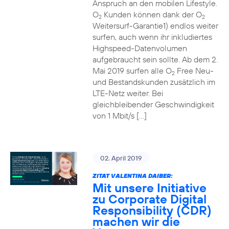
Anspruch an den mobilen Lifestyle.
O
Kunden können dank der O
2
2
Weitersurf-Garantie1) endlos weiter
surfen, auch wenn ihr inkludiertes
Highspeed-Datenvolumen
aufgebraucht sein sollte. Ab dem 2.
Mai 2019 surfen alle O
Free Neu-
2
und Bestandskunden zusätzlich im
LTE-Netz weiter. Bei
gleichbleibender Geschwindigkeit
von 1 Mbit/s […]
02. April 2019
ZITAT VALENTINA DAIBER:
Mit unsere Initiative
zu Corporate Digital
Responsibility (CDR)
machen wir die