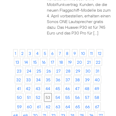
Mobilfunkvertrag. Kunden, die die
neuen Flaggschiff-Modelle bis zum
4. April vorbestellen, erhalten einen
Sonos ONE Lautsprecher gratis
dazu. Das Huawei P30 ist für 745
Euro und das P30 Pro für […]
1
2
3
4
5
6
7
8
9
10
11
12
13
14
15
16
17
18
19
20
21
22
23
24
25
26
27
28
29
30
31
32
33
34
35
36
37
38
39
40
41
42
43
44
45
46
47
48
49
50
51
52
53
54
55
56
57
58
59
60
61
62
63
64
65
66
67
68
69
70
71
72
73
74
75
76
77