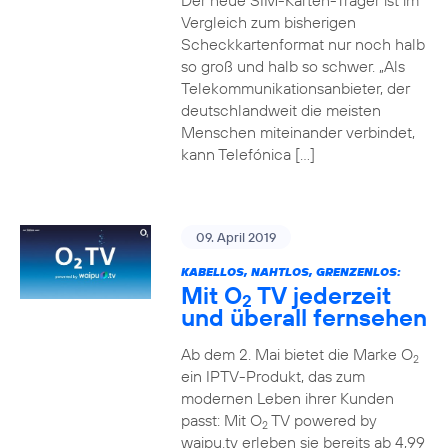
Der neue SIM-Karten-Träger ist im
Vergleich zum bisherigen
Scheckkartenformat nur noch halb
so groß und halb so schwer. „Als
Telekommunikationsanbieter, der
deutschlandweit die meisten
Menschen miteinander verbindet,
kann Telefónica […]
09. April 2019
KABELLOS, NAHTLOS, GRENZENLOS:
Mit O
TV jederzeit
2
und überall fernsehen
Ab dem 2. Mai bietet die Marke O
2
ein IPTV-Produkt, das zum
modernen Leben ihrer Kunden
passt: Mit O
TV powered by
2
waipu.tv erleben sie bereits ab 4,99