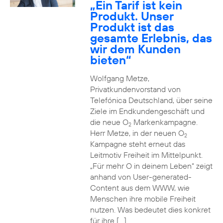
„Ein Tarif ist kein
Produkt. Unser
Produkt ist das
gesamte Erlebnis, das
wir dem Kunden
bieten“
Wolfgang Metze,
Privatkundenvorstand von
Telefónica Deutschland, über seine
Ziele im Endkundengeschäft und
die neue O
Markenkampagne.
2
Herr Metze, in der neuen O
2
Kampagne steht erneut das
Leitmotiv Freiheit im Mittelpunkt.
„Für mehr O in deinem Leben“ zeigt
anhand von User-generated-
Content aus dem WWW, wie
Menschen ihre mobile Freiheit
nutzen. Was bedeutet dies konkret
für ihre […]