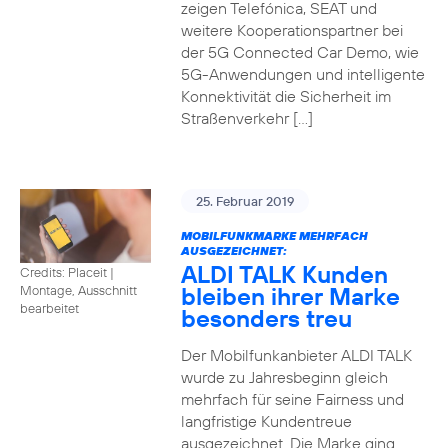
zeigen Telefónica, SEAT und
weitere Kooperationspartner bei
der 5G Connected Car Demo, wie
5G-Anwendungen und intelligente
Konnektivität die Sicherheit im
Straßenverkehr […]
25. Februar 2019
MOBILFUNKMARKE MEHRFACH
AUSGEZEICHNET:
ALDI TALK Kunden
Credits: Placeit
|
bleiben ihrer Marke
Montage, Ausschnitt
bearbeitet
besonders treu
Der Mobilfunkanbieter ALDI TALK
wurde zu Jahresbeginn gleich
mehrfach für seine Fairness und
langfristige Kundentreue
ausgezeichnet. Die Marke ging