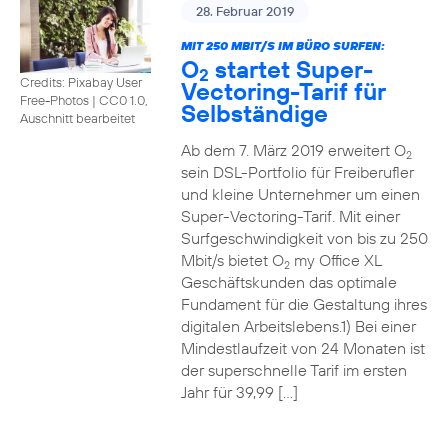
28. Februar 2019
MIT 250 MBIT/S IM BÜRO SURFEN:
O
startet Super-
2
Credits: Pixabay User
Vectoring-Tarif für
Free-Photos
|
CC0 1.0,
Selbständige
Auschnitt bearbeitet
Ab dem 7. März 2019 erweitert O
2
sein DSL-Portfolio für Freiberufler
und kleine Unternehmer um einen
Super-Vectoring-Tarif. Mit einer
Surfgeschwindigkeit von bis zu 250
Mbit/s bietet O
my Office XL
2
Geschäftskunden das optimale
Fundament für die Gestaltung ihres
digitalen Arbeitslebens.1) Bei einer
Mindestlaufzeit von 24 Monaten ist
der superschnelle Tarif im ersten
Jahr für 39,99 […]