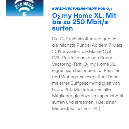
SUPER-VECTORING-TARIF VON O
:
2
O
my Home XL: Mit
2
bis zu 250 Mbit/s
surfen
Die O
Freiheitsoffensive geht in
2
die nächste Runde: Ab dem 7. März
2019 erweitert die Marke O
ihr
2
DSL-Portfolio um einen Super-
Vectoring-Tarif. O
my Home XL
2
eignet sich besonders für Familien
und Wohngemeinschaften. Denn
mit einer Surfgeschwindigkeit von
bis zu 250 Mbit/s können alle
Mitglieder gleichzeitig superschnell
surfen und streamen.1) Bei einer
Mindestlaufzeit von 24 […]