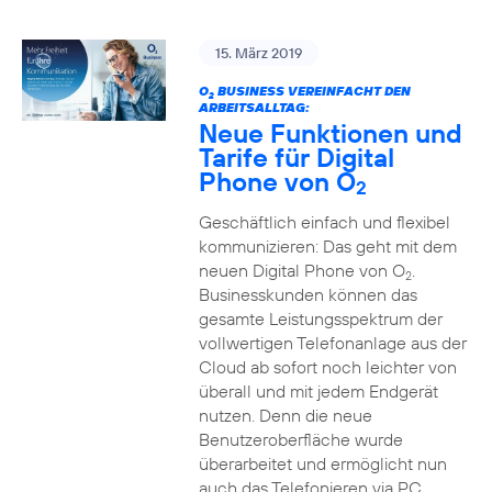
15. März 2019
O
BUSINESS VEREINFACHT DEN
2
ARBEITSALLTAG:
Neue Funktionen und
Tarife für Digital
Phone von O
2
Geschäftlich einfach und flexibel
kommunizieren: Das geht mit dem
neuen Digital Phone von O
.
2
Businesskunden können das
gesamte Leistungsspektrum der
vollwertigen Telefonanlage aus der
Cloud ab sofort noch leichter von
überall und mit jedem Endgerät
nutzen. Denn die neue
Benutzeroberfläche wurde
überarbeitet und ermöglicht nun
auch das Telefonieren via PC,