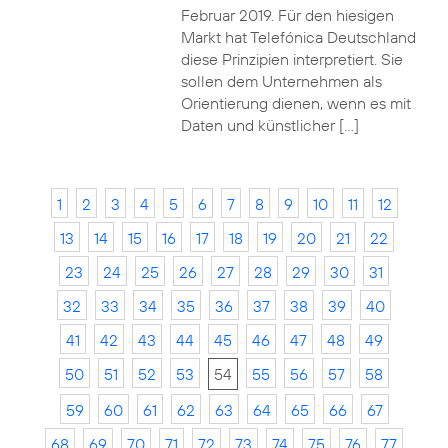
Februar 2019. Für den hiesigen
Markt hat Telefónica Deutschland
diese Prinzipien interpretiert. Sie
sollen dem Unternehmen als
Orientierung dienen, wenn es mit
Daten und künstlicher […]
1
2
3
4
5
6
7
8
9
10
11
12
13
14
15
16
17
18
19
20
21
22
23
24
25
26
27
28
29
30
31
32
33
34
35
36
37
38
39
40
41
42
43
44
45
46
47
48
49
50
51
52
53
54
55
56
57
58
59
60
61
62
63
64
65
66
67
68
69
70
71
72
73
74
75
76
77