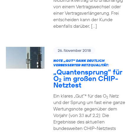
Mobilfunkvertrag und unabhängig
von einem Vertragswechsel oder
einer Vertragsverlängerung. Frei
entscheiden kann der Kunde
ebenfalls darüber, […]
26. November 2018
NOTE „GUT“ DANK DEUTLICH
VERBESSERTER NETZQUALITÄT:
„Quantensprung“ für
O
im großen CHIP-
2
Netztest
Ein klares „Gut“* für das O
Netz
2
und der Sprung um fast eine ganze
Wertungsnote gegenüber dem
Vorjahr (von 3,1 auf 2,2): Die
Ergebnisse des aktuellen
bundesweiten CHIP-Netztests