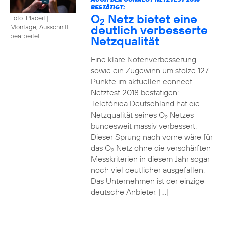
BESTÄTIGT:
O
Netz bietet eine
Foto: Placeit
|
2
deutlich verbesserte
Montage, Ausschnitt
bearbeitet
Netzqualität
Eine klare Notenverbesserung
sowie ein Zugewinn um stolze 127
Punkte im aktuellen connect
Netztest 2018 bestätigen:
Telefónica Deutschland hat die
Netzqualität seines O
Netzes
2
bundesweit massiv verbessert.
Dieser Sprung nach vorne wäre für
das O
Netz ohne die verschärften
2
Messkriterien in diesem Jahr sogar
noch viel deutlicher ausgefallen.
Das Unternehmen ist der einzige
deutsche Anbieter, […]