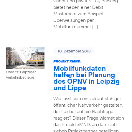
sicher und privat ist. O
Banking
2
bietet neben einer Debit
Mastercard zum Beispiel
Überweisungen per
Mobilfunknummer […]
10. Dezember 2018
PROJEKT XMND:
Mobilfunkdaten
Credits: Leipziger
helfen bei Planung
Verkehrsbetriebe
des ÖPNV in Leipzig
und Lippe
Wie lässt sich ein zukunftsfähiger
öffentlicher Nahverkehr gestalten,
der flexibel auf die Nachfrage
reagiert? Dieser Frage widmet sich
das Projekt xMND, an dem sich
sieben Projektpartner beteiligen.