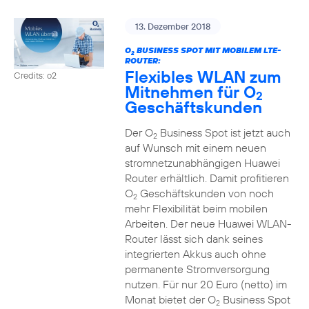
13. Dezember 2018
O
BUSINESS SPOT MIT MOBILEM LTE-
2
ROUTER:
Flexibles WLAN zum
Credits: o2
Mitnehmen für O
2
Geschäftskunden
Der O
Business Spot ist jetzt auch
2
auf Wunsch mit einem neuen
stromnetzunabhängigen Huawei
Router erhältlich. Damit profitieren
O
Geschäftskunden von noch
2
mehr Flexibilität beim mobilen
Arbeiten. Der neue Huawei WLAN-
Router lässt sich dank seines
integrierten Akkus auch ohne
permanente Stromversorgung
nutzen. Für nur 20 Euro (netto) im
Monat bietet der O
Business Spot
2