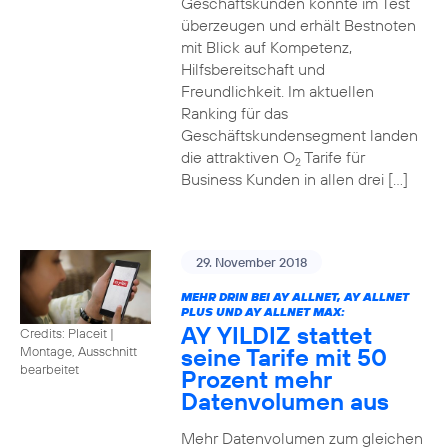
Geschäftskunden konnte im Test
überzeugen und erhält Bestnoten
mit Blick auf Kompetenz,
Hilfsbereitschaft und
Freundlichkeit. Im aktuellen
Ranking für das
Geschäftskundensegment landen
die attraktiven O
Tarife für
2
Business Kunden in allen drei […]
29. November 2018
MEHR DRIN BEI AY ALLNET, AY ALLNET
PLUS UND AY ALLNET MAX:
AY YILDIZ stattet
Credits: Placeit
|
seine Tarife mit 50
Montage, Ausschnitt
bearbeitet
Prozent mehr
Datenvolumen aus
Mehr Datenvolumen zum gleichen