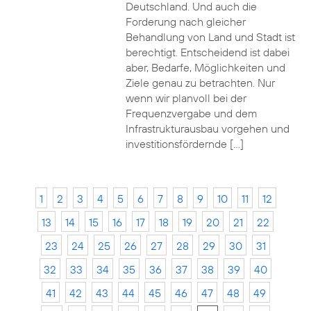
Deutschland. Und auch die
Forderung nach gleicher
Behandlung von Land und Stadt ist
berechtigt. Entscheidend ist dabei
aber, Bedarfe, Möglichkeiten und
Ziele genau zu betrachten. Nur
wenn wir planvoll bei der
Frequenzvergabe und dem
Infrastrukturausbau vorgehen und
investitionsfördernde […]
1
2
3
4
5
6
7
8
9
10
11
12
13
14
15
16
17
18
19
20
21
22
23
24
25
26
27
28
29
30
31
32
33
34
35
36
37
38
39
40
41
42
43
44
45
46
47
48
49