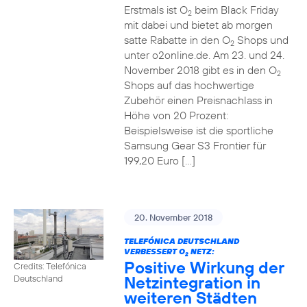
Erstmals ist O
beim Black Friday
2
mit dabei und bietet ab morgen
satte Rabatte in den O
Shops und
2
unter o2online.de. Am 23. und 24.
November 2018 gibt es in den O
2
Shops auf das hochwertige
Zubehör einen Preisnachlass in
Höhe von 20 Prozent:
Beispielsweise ist die sportliche
Samsung Gear S3 Frontier für
199,20 Euro […]
20. November 2018
TELEFÓNICA DEUTSCHLAND
VERBESSERT O
NETZ:
2
Positive Wirkung der
Credits: Telefónica
Netzintegration in
Deutschland
weiteren Städten