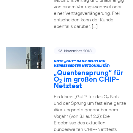
Mobilfunkvertrag und unabhängig
von einem Vertragswechsel oder
einer Vertragsverlängerung. Frei
entscheiden kann der Kunde
ebenfalls darüber, […]
26. November 2018
NOTE „GUT“ DANK DEUTLICH
VERBESSERTER NETZQUALITÄT:
„Quantensprung“ für
O
im großen CHIP-
2
Netztest
Ein klares „Gut“* für das O
Netz
2
und der Sprung um fast eine ganze
Wertungsnote gegenüber dem
Vorjahr (von 3,1 auf 2,2): Die
Ergebnisse des aktuellen
bundesweiten CHIP-Netztests