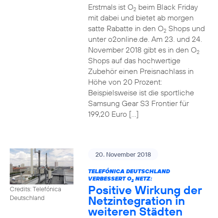
Erstmals ist O
beim Black Friday
2
mit dabei und bietet ab morgen
satte Rabatte in den O
Shops und
2
unter o2online.de. Am 23. und 24.
November 2018 gibt es in den O
2
Shops auf das hochwertige
Zubehör einen Preisnachlass in
Höhe von 20 Prozent:
Beispielsweise ist die sportliche
Samsung Gear S3 Frontier für
199,20 Euro […]
20. November 2018
TELEFÓNICA DEUTSCHLAND
VERBESSERT O
NETZ:
2
Positive Wirkung der
Credits: Telefónica
Netzintegration in
Deutschland
weiteren Städten