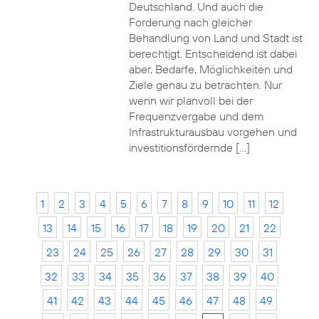
Deutschland. Und auch die
Forderung nach gleicher
Behandlung von Land und Stadt ist
berechtigt. Entscheidend ist dabei
aber, Bedarfe, Möglichkeiten und
Ziele genau zu betrachten. Nur
wenn wir planvoll bei der
Frequenzvergabe und dem
Infrastrukturausbau vorgehen und
investitionsfördernde […]
1
2
3
4
5
6
7
8
9
10
11
12
13
14
15
16
17
18
19
20
21
22
23
24
25
26
27
28
29
30
31
32
33
34
35
36
37
38
39
40
41
42
43
44
45
46
47
48
49