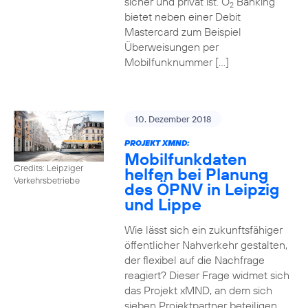
sicher und privat ist. O
Banking
2
bietet neben einer Debit
Mastercard zum Beispiel
Überweisungen per
Mobilfunknummer […]
10. Dezember 2018
PROJEKT XMND:
Mobilfunkdaten
Credits: Leipziger
helfen bei Planung
Verkehrsbetriebe
des ÖPNV in Leipzig
und Lippe
Wie lässt sich ein zukunftsfähiger
öffentlicher Nahverkehr gestalten,
der flexibel auf die Nachfrage
reagiert? Dieser Frage widmet sich
das Projekt xMND, an dem sich
sieben Projektpartner beteiligen.