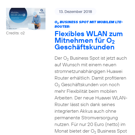
13. Dezember 2018
O
BUSINESS SPOT MIT MOBILEM LTE-
2
ROUTER:
Flexibles WLAN zum
Credits: o2
Mitnehmen für O
2
Geschäftskunden
Der O
Business Spot ist jetzt auch
2
auf Wunsch mit einem neuen
stromnetzunabhängigen Huawei
Router erhältlich. Damit profitieren
O
Geschäftskunden von noch
2
mehr Flexibilität beim mobilen
Arbeiten. Der neue Huawei WLAN-
Router lässt sich dank seines
integrierten Akkus auch ohne
permanente Stromversorgung
nutzen. Für nur 20 Euro (netto) im
Monat bietet der O
Business Spot
2