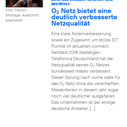
BESTÄTIGT:
O
Netz bietet eine
Foto: Placeit
|
2
deutlich verbesserte
Montage, Ausschnitt
bearbeitet
Netzqualität
Eine klare Notenverbesserung
sowie ein Zugewinn um stolze 127
Punkte im aktuellen connect
Netztest 2018 bestätigen:
Telefónica Deutschland hat die
Netzqualität seines O
Netzes
2
bundesweit massiv verbessert.
Dieser Sprung nach vorne wäre für
das O
Netz ohne die verschärften
2
Messkriterien in diesem Jahr sogar
noch viel deutlicher ausgefallen.
Das Unternehmen ist der einzige
deutsche Anbieter, […]