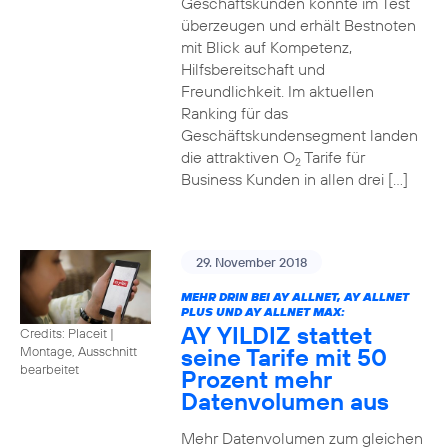
Geschäftskunden konnte im Test
überzeugen und erhält Bestnoten
mit Blick auf Kompetenz,
Hilfsbereitschaft und
Freundlichkeit. Im aktuellen
Ranking für das
Geschäftskundensegment landen
die attraktiven O
Tarife für
2
Business Kunden in allen drei […]
29. November 2018
MEHR DRIN BEI AY ALLNET, AY ALLNET
PLUS UND AY ALLNET MAX:
AY YILDIZ stattet
Credits: Placeit
|
seine Tarife mit 50
Montage, Ausschnitt
bearbeitet
Prozent mehr
Datenvolumen aus
Mehr Datenvolumen zum gleichen