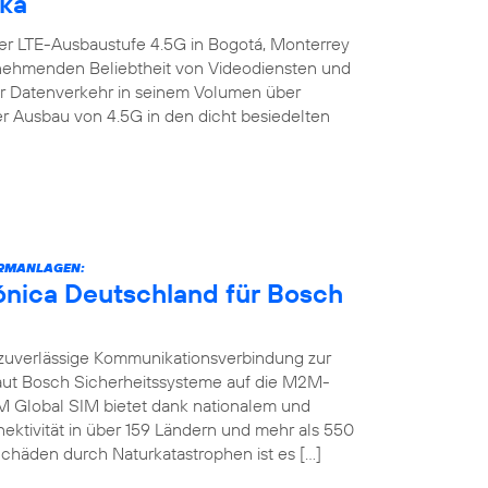
ika
er LTE-Ausbaustufe 4.5G in Bogotá, Monterrey
zunehmenden Beliebtheit von Videodiensten und
er Datenverkehr in seinem Volumen über
er Ausbau von 4.5G in den dicht besiedelten
RMANLAGEN:
fónica Deutschland für Bosch
zuverlässige Kommunikationsverbindung zur
raut Bosch Sicherheitssysteme auf die M2M-
M Global SIM bietet dank nationalem und
ektivität in über 159 Ländern und mehr als 550
chäden durch Naturkatastrophen ist es […]