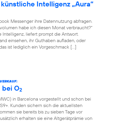
künstliche Intelligenz „Aura“
book Messenger ihre Datennutzung abfragen.
envolumen habe ich diesen Monat verbraucht?“
Intelligenz, liefert prompt die Antwort.
nd einsehen, ihr Guthaben aufladen, oder
 das ist lediglich ein Vorgeschmack […]
RVERKAUF:
 bei O
2
WC) in Barcelona vorgestellt und schon bei
9+. Kunden sichern sich die aktuellsten
mmen sie bereits bis zu sieben Tage vor
Zusätzlich erhalten sie eine Altgerätprämie von