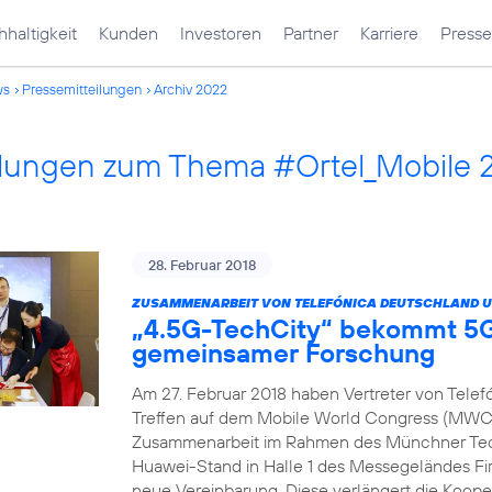
haltigkeit
Kunden
Investoren
Partner
Karriere
Presse
ws
Pressemitteilungen
Archiv 2022
ilungen zum Thema #Ortel_Mobile 
28. Februar 2018
ZUSAMMENARBEIT VON TELEFÓNICA DEUTSCHLAND U
„4.5G-TechCity“ bekommt 5G
gemeinsamer Forschung
Am 27. Februar 2018 haben Vertreter von Tele
Treffen auf dem Mobile World Congress (MWC) 
Zusammenarbeit im Rahmen des Münchner Tech
Huawei-Stand in Halle 1 des Messegeländes Fir
neue Vereinbarung. Diese verlängert die Koope