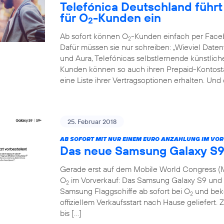
Telefónica Deutschland führt 
für O
-Kunden ein
2
Ab sofort können O
-Kunden einfach per Face
2
Dafür müssen sie nur schreiben: „Wieviel Dat
und Aura, Telefónicas selbstlernende künstliche 
Kunden können so auch ihren Prepaid-Kontosta
eine Liste ihrer Vertragsoptionen erhalten. Und
25. Februar 2018
AB SOFORT MIT NUR EINEM EURO ANZAHLUNG IM VO
Das neue Samsung Galaxy S9
Gerade erst auf dem Mobile World Congress (M
O
im Vorverkauf: Das Samsung Galaxy S9 und S
2
Samsung Flaggschiffe ab sofort bei O
und beko
2
offiziellem Verkaufsstart nach Hause geliefert. 
bis […]