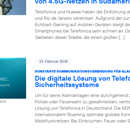
von 4.5G-Netzen in Südamer
Telefónica und Huawei haben die Einführung d
und Rio de Janeiro vereinbart. Aufgrund der 
Echtzeit-Gaming auf mobilen Geräten steigt d
Smartphones bei Telefónica sehr schnell an. D
Gebieten dieser Städte, die einen großen […]
23. Februar 2018
KONSTANTE KOMMUNIKATIONSVERBINDUNG FÜR ALA
Die digitale Lösung von Tele
Sicherheitssysteme
Um für seine Alarmanlagen eine durchgehend 
Polizei oder Feuerwehr zu gewährleisten, vert
land
Lösung von Telefónica in Deutschland. Die M2
internationalem Roaming optimale globale Konn
Mobilfunknetzen. Bei Einbrüchen, Feuer oder S