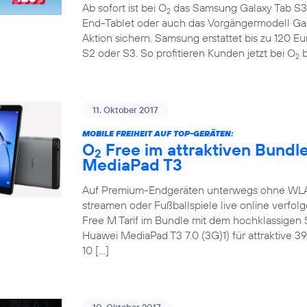
Ab sofort ist bei O
das Samsung Galaxy Tab S3 
2
End-Tablet oder auch das Vorgängermodell Ga
Aktion sichern. Samsung erstattet bis zu 120 E
S2 oder S3. So profitieren Kunden jetzt bei O
b
2
11. Oktober 2017
MOBILE FREIHEIT AUF TOP-GERÄTEN:
O
Free im attraktiven Bundl
2
MediaPad T3
Auf Premium-Endgeräten unterwegs ohne WLAN 
streamen oder Fußballspiele live online verfol
Free M Tarif im Bundle mit dem hochklassige
Huawei MediaPad T3 7.0 (3G)1) für attraktive 3
10 […]
10. Oktober 2017