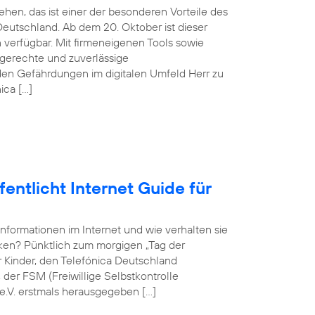
hen, das ist einer der besonderen Vorteile des
eutschland. Ab dem 20. Oktober ist dieser
verfügbar. Mit firmeneigenen Tools sowie
sgerechte und zuverlässige
en Gefährdungen im digitalen Umfeld Herr zu
ica […]
entlicht Internet Guide für
Informationen im Internet und wie verhalten sie
rken? Pünktlich zum morgigen „Tag der
ür Kinder, den Telefónica Deutschland
er FSM (Freiwillige Selbstkontrolle
e.V. erstmals herausgegeben […]