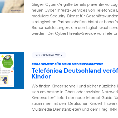
Gegen Cyber-Angriffe bereits präventiv vorzuge
neuen CyberThreats-Services von Telefónica D
modulare Security-Dienst für Geschäftskunden 
strategischen Partnerschaften bietet er bedarf
Sicherheitslösungen, um den täglich wachsend
werden. Der CyberThreats-Service von Telefón
20. Oktober 2017
ENGAGEMENT FÜR MEHR MEDIENKOMPETENZ:
Telefónica Deutschland veröff
Kinder
Wo finden Kinder schnell und sicher nützliche 
sich am besten in Chats oder sozialen Netzwe
Kinderseiten“ liefert der neue Internet Guide f
zusammen mit dem Deutschen Kinderhilfswerk, d
Multimedia Dienstanbieter) und dem FragFINN 