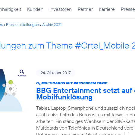
haltigkeit
Kunden
Investoren
Partner
Karriere
Presse
ws
Pressemitteilungen
Archiv 2021
ilungen zum Thema #Ortel_Mobile 
24. Oktober 2017
O
MULTICARDS MIT PASSENDEM TARIF:
2
BBG Entertainment setzt auf 
Mobilfunklösung
Tablet, Laptop, Smartphone und zusätzlich no
auch außerhalb des Büros ist es mittlerweile n
arbeiten. Ein ständiges Wechseln der SIM-Karte
Multicards von Telefónica in Deutschland verei
Rufnummer und einem Mobilfunkvertrag. […]