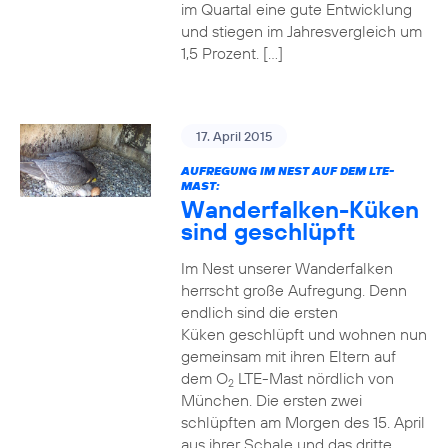
im Quartal eine gute Entwicklung
und stiegen im Jahresvergleich um
1,5 Prozent. […]
17. April 2015
AUFREGUNG IM NEST AUF DEM LTE-
MAST:
Wanderfalken-Küken
sind geschlüpft
Im Nest unserer Wanderfalken
herrscht große Aufregung. Denn
endlich sind die ersten
Küken geschlüpft und wohnen nun
gemeinsam mit ihren Eltern auf
dem O
LTE-Mast nördlich von
2
München. Die ersten zwei
schlüpften am Morgen des 15. April
aus ihrer Schale und das dritte