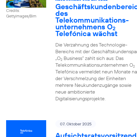
Geschäftskundenberei
Credits:
des
Gettyimages/Bim
Telekommunikations­
unternehmens O
2
Telefónica wächst
Die Verzahnung des Technologie-
Bereichs mit der Geschäftskundenspa
„O
Business” zahlt sich aus: Das
2
Telekommunikationsunternehmen O
2
Telefónica vermeldet neun Monate n
der Verschmelzung der Einheiten
mehrere Neukundenzugänge sowie
neue ambitionierte
Digitalisierungsprojekte.
07. Oktober 2025
Aufsichtsratsvorsitzend