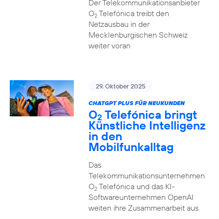
Der Telekommunikationsanbieter
O
Telefónica treibt den
2
Netzausbau in der
Mecklenburgischen Schweiz
weiter voran
29. Oktober 2025
CHATGPT PLUS FÜR NEUKUNDEN
O
Telefónica bringt
2
Künstliche Intelligenz
in den
Mobilfunkalltag
Das
Telekommunikationsunternehmen
O
Telefónica und das KI-
2
Softwareunternehmen OpenAI
weiten ihre Zusammenarbeit aus