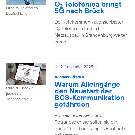
O
Telefónica bringt
2
Credits: Telefónica
5G nach Brück
Deutschland
Der Telekommunikationsanbieter
O
Telefónica treibt den
2
Netzausbau in Brandenburg weiter
voran
12. November 2025
ALFONS LÖSING
Warum Alleingänge
Credits: istock /
den Neustart der
juststock,
BOS-Kommunikation
Tagesspiegel
gefährden
Polizei, Feuerwehr und
Rettungsdienste sollen sie ein
neues, breitbandfähiges Funknetz