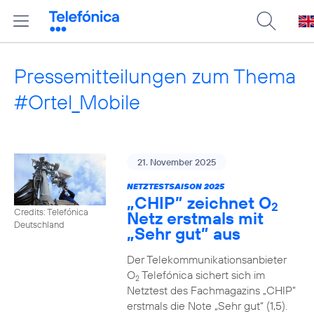
Pressemitteilungen zum Thema
#Ortel_Mobile
21. November 2025
NETZTESTSAISON 2025
„CHIP” zeichnet O
2
Credits: Telefónica
Netz erstmals mit
Deutschland
„Sehr gut” aus
Der Telekommunikationsanbieter
O
Telefónica sichert sich im
2
Netztest des Fachmagazins „CHIP”
erstmals die Note „Sehr gut“ (1,5).