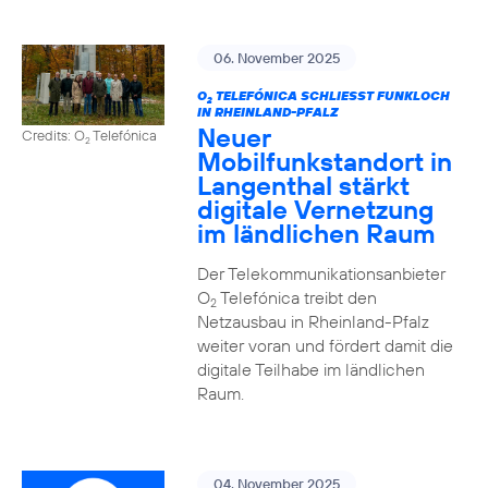
06. November 2025
O
TELEFÓNICA SCHLIESST FUNKLOCH I
2
N RHEINLAND-PFALZ
Neuer
Credits: O
Telefónica
2
Mobilfunkstandort in
Langenthal stärkt
digitale Vernetzung
im ländlichen Raum
Der Telekommunikationsanbieter
O
Telefónica treibt den
2
Netzausbau in Rheinland-Pfalz
weiter voran und fördert damit die
digitale Teilhabe im ländlichen
Raum.
04. November 2025