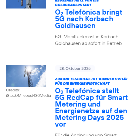
BESSERES NETZ FÜR DIE
GOLDGRÄBERSTADT
O
Telefónica bringt
2
5G nach Korbach
Goldhausen
5G-Mobilfunkmast in Korbach
Goldhausen ab sofort in Betrieb
28. Oktober 2025
ZUKUNFTSSICHERE IOT-KONNEKTIVITÄT
FÜR DIE ENERGIEWIRTSCHAFT
O
Telefónica stellt
Credits:
2
5G RedCap für Smart
iStock/Milepost430Media
Metering und
Energienetze auf den
Metering Days 2025
vor
Für die Anbindung von Smart