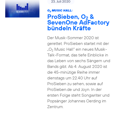
23. Juli 2020
O
MUSIC HALL:
2
ProSieben, O
&
2
SevenOne AdFactory
bündeln Kräfte
Der Musik-Sommer 2020 ist
gerettet. ProSieben startet mit der
„O
Music Hall“ ein neues Musik-
2
Talk-Format, das tiefe Einblicke in
das Leben von sechs Sängern und
Bands gibt. Ab 4. August 2020 ist
die 45-minütige Reihe immer
dienstags um 22.40 Uhr auf
ProSieben zu sehen, sowie auf
ProSieben.de und Joyn. In der
ersten Folge steht Songwriter und
Popsänger Johannes Oerding im
Zentrum.