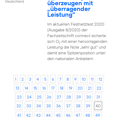
überzeugen mit
Deutschland
„überragender
Leistung“
Im aktuellen Festnetztest 2020
(Ausgabe 8/2020) der
Fachzeitschrift connect sicherte
sich O
mit einer hervorragenden
2
Leistung die Note „sehr gut“ und
damit eine Spitzenposition unter
den nationalen Anbietern.
1
2
3
4
5
6
7
8
9
10
11
12
13
14
15
16
17
18
19
20
21
22
23
24
25
26
27
28
29
30
31
32
33
34
35
36
37
38
39
40
41
42
43
44
45
46
47
48
49