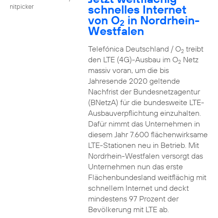
schnelles Internet
nitpicker
von O
in Nordrhein-
2
Westfalen
Telefónica Deutschland / O
treibt
2
den LTE (4G)-Ausbau im O
Netz
2
massiv voran, um die bis
Jahresende 2020 geltende
Nachfrist der Bundesnetzagentur
(BNetzA) für die bundesweite LTE-
Ausbauverpflichtung einzuhalten.
Dafür nimmt das Unternehmen in
diesem Jahr 7.600 flächenwirksame
LTE-Stationen neu in Betrieb. Mit
Nordrhein-Westfalen versorgt das
Unternehmen nun das erste
Flächenbundesland weitflächig mit
schnellem Internet und deckt
mindestens 97 Prozent der
Bevölkerung mit LTE ab.