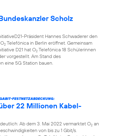
Bundeskanzler Scholz
nitiativeD21-Präsident Hannes Schwaderer den
 O
Telefónica in Berlin eröffnet. Gemeinsam
2
itiative D21 hat O
Telefónica 18 Schülerinnen
2
er vorgestellt. Am Stand des
 eine 5G Station bauen.
IGABIT-FESTNETZABDECKUNG:
über 22 Millionen Kabel-
deutlich: Ab dem 3. Mai 2022 vermarktet O
an
2
schwindigkeiten von bis zu 1 Gbit/s.