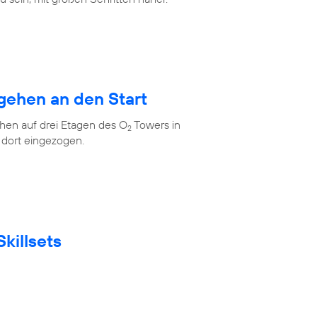
gehen an den Start
en auf drei Etagen des O
Towers in
2
 dort eingezogen.
killsets