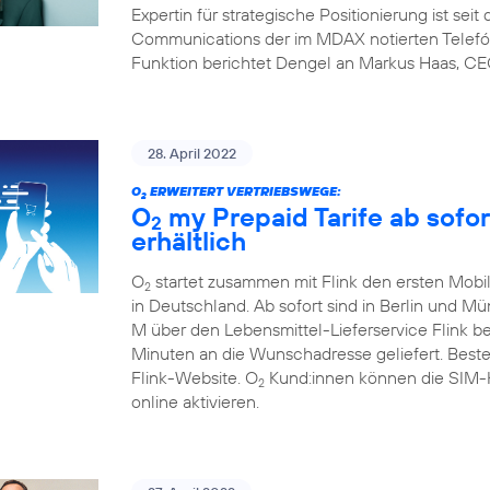
Expertin für strategische Positionierung ist sei
Communications der im MDAX notierten Telefón
Funktion berichtet Dengel an Markus Haas, CE
28. April 2022
O
ERWEITERT VERTRIEBSWEGE:
2
O
my Prepaid Tarife ab sofor
2
erhältlich
O
startet zusammen mit Flink den ersten Mobil
2
in Deutschland. Ab sofort sind in Berlin und M
M über den Lebensmittel-Lieferservice Flink b
Minuten an die Wunschadresse geliefert. Beste
Flink-Website. O
Kund:innen können die SIM-Ka
2
online aktivieren.