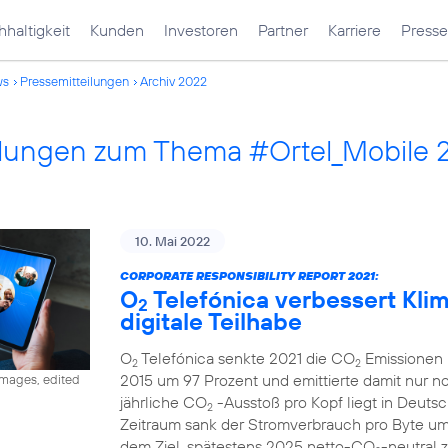
haltigkeit
Kunden
Investoren
Partner
Karriere
Presse
ws
Pressemitteilungen
Archiv 2022
ilungen zum Thema #Ortel_Mobile 
10. Mai 2022
CORPORATE RESPONSIBILITY REPORT 2021:
O
Telefónica verbessert Klima
2
digitale Teilhabe
O
Telefónica senkte 2021 die CO
Emissionen 
2
2
2015 um 97 Prozent und emittierte damit nur 
images, edited
jährliche CO
-Ausstoß pro Kopf liegt in Deutsc
2
Zeitraum sank der Stromverbrauch pro Byte u
dem Ziel, spätestens 2025 netto-CO
-neutral 