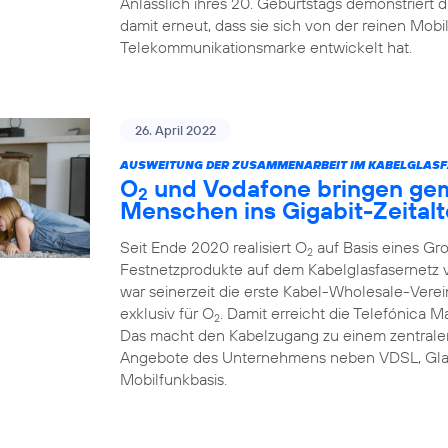
Anlässlich ihres 20. Geburtstags demonstriert
damit erneut, dass sie sich von der reinen Mob
Telekommunikationsmarke entwickelt hat.
26. April 2022
AUSWEITUNG DER ZUSAMMENARBEIT IM KABELGLASF
O
und Vodafone bringen ge
2
Menschen ins Gigabit-Zeitalt
Seit Ende 2020 realisiert O
auf Basis eines Gr
2
Festnetzprodukte auf dem Kabelglasfasernet
war seinerzeit die erste Kabel-Wholesale-Verei
exklusiv für O
. Damit erreicht die Telefónica 
2
Das macht den Kabelzugang zu einem zentralen
Angebote des Unternehmens neben VDSL, Glas
Mobilfunkbasis.