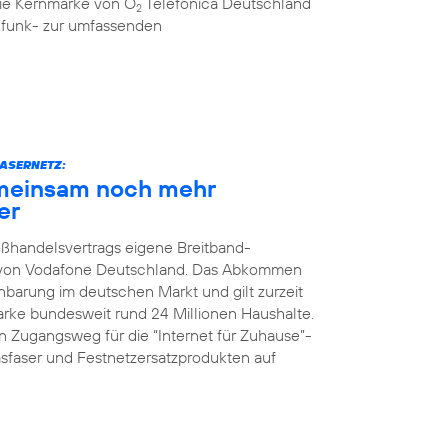
 die Kernmarke von O
Telefónica Deutschland
2
ilfunk- zur umfassenden
ASERNETZ:
meinsam noch mehr
er
oßhandelsvertrags eigene Breitband-
z von Vodafone Deutschland. Das Abkommen
nbarung im deutschen Markt und gilt zurzeit
Marke bundesweit rund 24 Millionen Haushalte.
 Zugangsweg für die “Internet für Zuhause”-
faser und Festnetzersatzprodukten auf