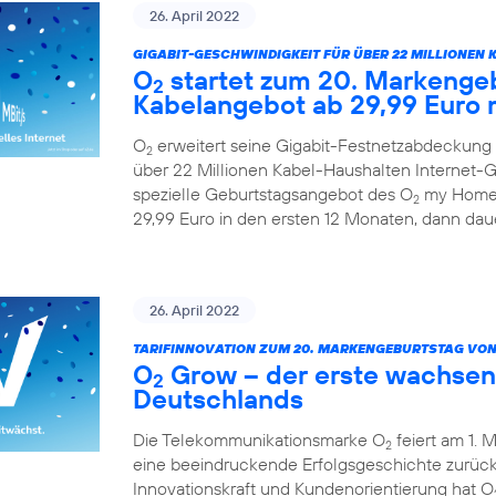
26. April 2022
GIGABIT-GESCHWINDIGKEIT FÜR ÜBER 22 MILLIONEN 
O
startet zum 20. Markengeb
2
Kabelangebot ab 29,99 Euro 
O
erweitert seine Gigabit-Festnetzabdeckung 
2
über 22 Millionen Kabel-Haushalten Internet-Ge
spezielle Geburtstagsangebot des O
my Home 
2
29,99 Euro in den ersten 12 Monaten, dann daue
26. April 2022
TARIFINNOVATION ZUM 20. MARKENGEBURTSTAG VON
O
Grow – der erste wachsen
2
Deutschlands
Die Telekommunikationsmarke O
feiert am 1. 
2
eine beeindruckende Erfolgsgeschichte zurück.
Innovationskraft und Kundenorientierung hat O