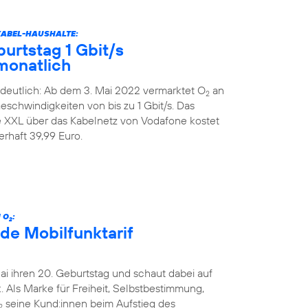
KABEL-HAUSHALTE:
urtstag 1 Gbit/s
monatlich
deutlich: Ab dem 3. Mai 2022 vermarktet O
an
2
schwindigkeiten von bis zu 1 Gbit/s. Das
XXL über das Kabelnetz von Vodafone kostet
rhaft 39,99 Euro.
 O
:
2
de Mobilfunktarif
Mai ihren 20. Geburtstag und schaut dabei auf
 Als Marke für Freiheit, Selbstbestimmung,
seine Kund:innen beim Aufstieg des
2