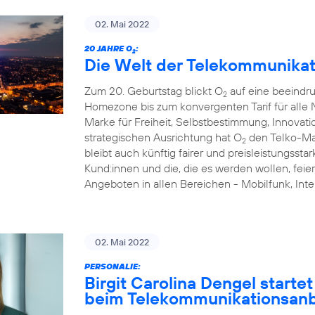
02. Mai 2022
20 JAHRE O
:
2
Die Welt der Telekommunikat
Zum 20. Geburtstag blickt O
auf eine beeindr
2
Homezone bis zum konvergenten Tarif für alle N
Marke für Freiheit, Selbstbestimmung, Innovati
strategischen Ausrichtung hat O
den Telko-Ma
2
bleibt auch künftig fairer und preisleistungsstar
Kund:innen und die, die es werden wollen, feie
Angeboten in allen Bereichen - Mobilfunk, I
02. Mai 2022
PERSONALIE:
Birgit Carolina Dengel starte
beim Telekommunikationsanb