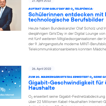
27. April 2022
AUFTAKT ZUM GIRLS’DAY BEI O
TELEFÓNICA:
2
Schülerinnen entdecken mit 
technologische Berufsbilder
Heute haben Bundeskanzler Olaf Scholz und I
diesjährigen Girls‘Day in der Digital Lounge von
mit fünf weiteren Mitgliedsorganisationen der In
der 9. Jahrgangsstufe moderne MINT-Berufsbild
Telekommunikationsanbieters konnten Mädchen
26. April 2022
ZUM 20. MARKENGEBURTSTAG ERWEITERT O
SEINE G
2
Gigabit-Geschwindigkeit für 
Haushalte
O
erweitert seine Gigabit-Festnetzabdeckung 
2
über 22 Millionen Kabel-Haushalten Internet-Ge