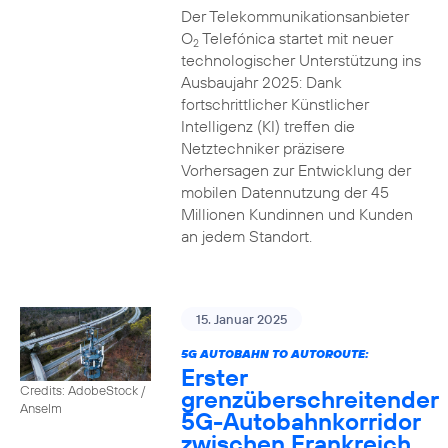
Der Telekommunikationsanbieter
O
Telefónica startet mit neuer
2
technologischer Unterstützung ins
Ausbaujahr 2025: Dank
fortschrittlicher Künstlicher
Intelligenz (KI) treffen die
Netztechniker präzisere
Vorhersagen zur Entwicklung der
mobilen Datennutzung der 45
Millionen Kundinnen und Kunden
an jedem Standort.
15. Januar 2025
5G AUTOBAHN TO AUTOROUTE:
Erster
Credits: AdobeStock /
grenzüberschreitender
Anselm
5G-Autobahnkorridor
zwischen Frankreich