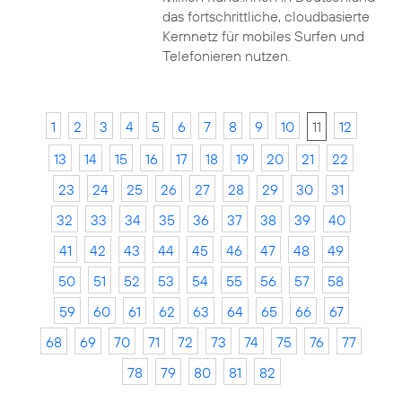
das fortschrittliche, cloudbasierte
Kernnetz für mobiles Surfen und
Telefonieren nutzen.
1
2
3
4
5
6
7
8
9
10
11
12
13
14
15
16
17
18
19
20
21
22
23
24
25
26
27
28
29
30
31
32
33
34
35
36
37
38
39
40
41
42
43
44
45
46
47
48
49
50
51
52
53
54
55
56
57
58
59
60
61
62
63
64
65
66
67
68
69
70
71
72
73
74
75
76
77
78
79
80
81
82