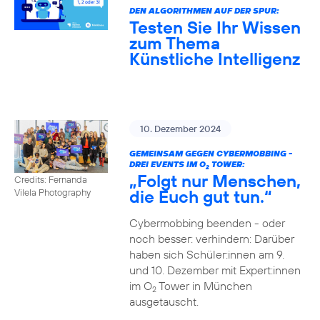
DEN ALGORITHMEN AUF DER SPUR:
Testen Sie Ihr Wissen
zum Thema
Künstliche Intelligenz
10. Dezember 2024
GEMEINSAM GEGEN CYBERMOBBING -
DREI EVENTS IM O
TOWER:
2
„Folgt nur Menschen,
Credits: Fernanda
die Euch gut tun.“
Vilela Photography
Cybermobbing beenden - oder
noch besser: verhindern: Darüber
haben sich Schüler:innen am 9.
und 10. Dezember mit Expert:innen
im O
Tower in München
2
ausgetauscht.