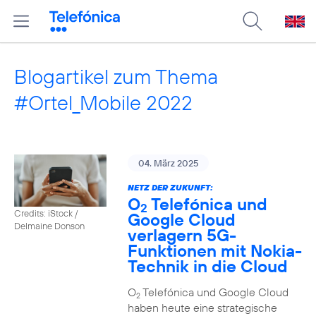
Blogartikel zum Thema
#Ortel_Mobile 2022
04. März 2025
NETZ DER ZUKUNFT:
O
Telefónica und
2
Credits: iStock /
Google Cloud
Delmaine Donson
verlagern 5G-
Funktionen mit Nokia-
Technik in die Cloud
O
Telefónica und Google Cloud
2
haben heute eine strategische