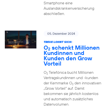
Smartphone eine
Auslandskrankenversicherung
abschließen.
05. Dezember 2024
TREUE LOHNT SICH:
O
schenkt Millionen
2
Kundinnen und
Kunden den Grow
Vorteil
O
Telefónica bucht Millionen
2
Vertragskundinnen und -kunden
der Kernmarke O
den innovativen
2
„Grow Vorteil“ auf. Damit
bekommen sie jährlich kostenlos
und automatisch zusätzliches
Datenvolumen.