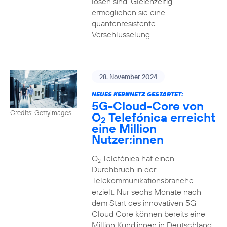
lösen sind. Gleichzeitig
ermöglichen sie eine
quantenresistente
Verschlüsselung.
28. November 2024
NEUES KERNNETZ GESTARTET:
5G-Cloud-Core von
Credits: Gettyimages
O
Telefónica erreicht
2
eine Million
Nutzer:innen
O
Telefónica hat einen
2
Durchbruch in der
Telekommunikationsbranche
erzielt: Nur sechs Monate nach
dem Start des innovativen 5G
Cloud Core können bereits eine
Million Kund:innen in Deutschland