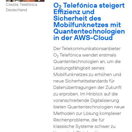
O
Telefónica steigert
Credits: Telefónica
2
Effizienz und
Deutschland
Sicherheit des
Mobilfunknetzes mit
Quantentechnologien
in der AWS-Cloud
Der Telekommunikationsanbieter
O
Telefónica wendet erstmals
2
Quantentechnologien an, um die
Leistungsfähigkeit seines
Mobilfunknetzes zu erhöhen und
neue Sicherheitsstandards für
Datenübertragungen der Zukunft
zu erproben. Im Hinblick auf die
voranschreitende Digitalisierung
bieten Quantentechnologien neue
Methoden zur Lösung komplexer
Rechenprobleme, die für
klassische Systeme schwer zu