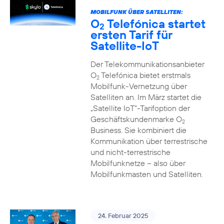
MOBILFUNK ÜBER SATELLITEN:
O
Telefónica startet
2
ersten Tarif für
Satellite-IoT
Der Telekommunikationsanbieter
O
Telefónica bietet erstmals
2
Mobilfunk-Vernetzung über
Satelliten an. Im März startet die
„Satellite IoT”-Tarifoption der
Geschäftskundenmarke O
2
Business. Sie kombiniert die
Kommunikation über terrestrische
und nicht-terrestrische
Mobilfunknetze – also über
Mobilfunkmasten und Satelliten.
24. Februar 2025