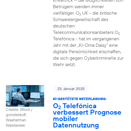
Enkeltrick – die Möglichkeiten von
Betrügern werden immer
vielfältiger. O
UK - die britische
2
Schwestergesellschaft des
deutschen
Telekommunikationsanbieters O
2
Telefónica - hat im vergangenen
Jahr mit der „KI-Oma Daisy“ eine
digitale Persönlichkeit erschaffen,
die sich gegen Cyberkriminelle zur
Wehr setzt.
23. Januar 2025
KI-GESTÜTZTE NETZPLANUNG:
O
Telefónica
2
Credits: iStock /
verbessert Prognose
gorodenkoff,
mobiler
Waehatman
Datennutzung
Waedarase