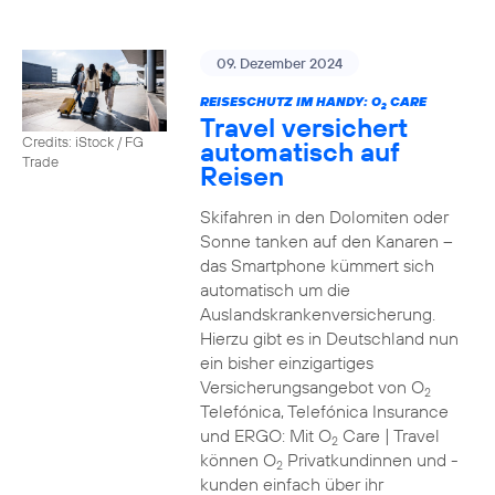
09. Dezember 2024
REISESCHUTZ IM HANDY: O
CARE
2
Travel versichert
Credits: iStock / FG
automatisch auf
Trade
Reisen
Skifahren in den Dolomiten oder
Sonne tanken auf den Kanaren –
das Smartphone kümmert sich
automatisch um die
Auslandskrankenversicherung.
Hierzu gibt es in Deutschland nun
ein bisher einzigartiges
Versicherungsangebot von O
2
Telefónica, Telefónica Insurance
und ERGO: Mit O
Care | Travel
2
können O
Privatkundinnen und -
2
kunden einfach über ihr