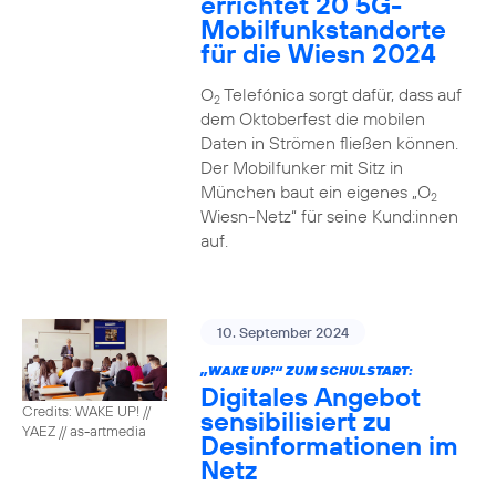
errichtet 20 5G-
Mobilfunkstandorte
für die Wiesn 2024
O
Telefónica sorgt dafür, dass auf
2
dem Oktoberfest die mobilen
Daten in Strömen fließen können.
Der Mobilfunker mit Sitz in
München baut ein eigenes „O
2
Wiesn-Netz“ für seine Kund:innen
auf.
10. September 2024
„WAKE UP!“ ZUM SCHULSTART:
Digitales Angebot
Credits: WAKE UP! //
sensibilisiert zu
YAEZ // as-artmedia
Desinformationen im
Netz