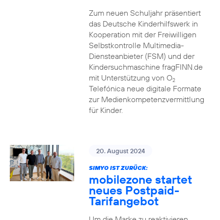
Zum neuen Schuljahr präsentiert
das Deutsche Kinderhilfswerk in
Kooperation mit der Freiwilligen
Selbstkontrolle Multimedia-
Diensteanbieter (FSM) und der
Kindersuchmaschine fragFINN.de
mit Unterstützung von O
2
Telefónica neue digitale Formate
zur Medienkompetenzvermittlung
für Kinder.
20. August 2024
SIMYO IST ZURÜCK:
mobilezone startet
neues Postpaid-
Tarifangebot
Um die Marke zu reaktivieren,