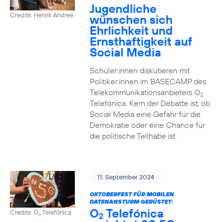
Jugendliche
Credits: Henrik Andree
wünschen sich
Ehrlichkeit und
Ernsthaftigkeit auf
Social Media
Schüler:innen diskutieren mit
Politiker:innen im BASECAMP des
Telekommunikationsanbieters O
2
Telefónica. Kern der Debatte ist, ob
Social Media eine Gefahr für die
Demokratie oder eine Chance für
die politische Teilhabe ist.
11. September 2024
OKTOBERFEST FÜR MOBILEN
DATENANSTURM GERÜSTET:
O
Telefónica
Credits: O
Telefónica
2
2