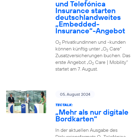
und Telefónica
Insurance starten
deutschlandweites
„Embedded-
Insurance“-Angebot
O
Privatkundinnen und -kunden
2
können künftig unter „O
Care“
2
Zusatzversicherungen buchen. Das
erste Angebot „O
Care | Mobility“
2
startet am 7. August.
05. August 2024
TECTALK:
„Mehr als nur digitale
Bordkarten“
In der aktuellen Ausgabe des
Diskussionsformats O
Telefónica