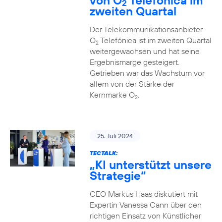
von O
Telefónica im
2
zweiten Quartal
Der Telekommunikationsanbieter
O
Telefónica ist im zweiten Quartal
2
weitergewachsen und hat seine
Ergebnismarge gesteigert.
Getrieben war das Wachstum vor
allem von der Stärke der
Kernmarke O
.
2
25. Juli 2024
TECTALK:
„KI unterstützt unsere
Strategie“
CEO Markus Haas diskutiert mit
Expertin Vanessa Cann über den
richtigen Einsatz von Künstlicher