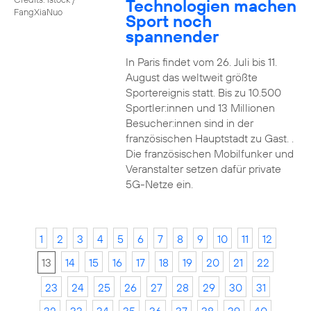
Technologien machen
FangXiaNuo
Sport noch
spannender
In Paris findet vom 26. Juli bis 11.
August das weltweit größte
Sportereignis statt. Bis zu 10.500
Sportler:innen und 13 Millionen
Besucher:innen sind in der
französischen Hauptstadt zu Gast. .
Die französischen Mobilfunker und
Veranstalter setzen dafür private
5G-Netze ein.
1
2
3
4
5
6
7
8
9
10
11
12
13
14
15
16
17
18
19
20
21
22
23
24
25
26
27
28
29
30
31