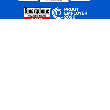
Home
Unternehmen
Netze
Nachhaltigkeit
Kunden
Investoren
Partner
Karriere
Presse
News
Privatkunden
Geschäftskunden
Worldwide
BASECAMP
AGB
Kontakt
ElektroG / BattG
Datenschutz