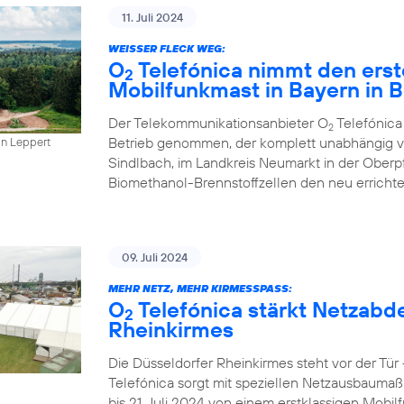
11. Juli 2024
WEISSER FLECK WEG:
O
Telefónica nimmt den erst
2
Mobilfunkmast in Bayern in B
Der Telekommunikationsanbieter O
Telefónica
2
Betrieb genommen, der komplett unabhängig vo
in Leppert
Sindlbach, im Landkreis Neumarkt in der Oberp
Biomethanol-Brennstoffzellen den neu errichte
09. Juli 2024
MEHR NETZ, MEHR KIRMESSPASS:
O
Telefónica stärkt Netzabd
2
Rheinkirmes
Die Düsseldorfer Rheinkirmes steht vor der Tü
Telefónica sorgt mit speziellen Netzausbaumaß
bis 21. Juli 2024 von einem erstklassigen Mobilf