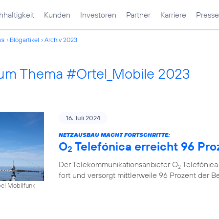
haltigkeit
Kunden
Investoren
Partner
Karriere
Presse
ws
Blogartikel
Archiv 2023
 zum Thema #Ortel_Mobile 2023
16. Juli 2024
NETZAUSBAU MACHT FORTSCHRITTE:
O
Telefónica erreicht 96 Pr
2
Der Telekommunikationsanbieter O
Telefónica
2
fort und versorgt mittlerweile 96 Prozent der 
bel Mobilfunk