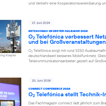
und Verkehr eine Kooperationsvereinbarung un
27. Juni 2024
NETZAUSBAU IM ERSTEN HALBJAHR 2024:
O
Telefónica verbessert Net
2
und bei Großveranstaltungen
O
Telefónica sorgt mit rund 3250 Ausbaumaßn
2
deutschlandweit besseres Mobilfunknetz. Gleich
nning Koepke
Telekommunikationsanbieter gezielt auf Großv
20. Juni 2024
CONNECT CONFERENCE 2024:
O
Telefónica stellt Technik-
2
Das Fachmagazin connect lädt jährlich zum Br