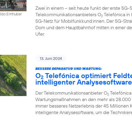
Zwei in einem – seit heute funkt der erste 5
Telekommunikationsanbieters O
Telefónica in K
 Udo Ernhuber
2
5G-Netz für Mobilfunkkund:innen. Der 5G-Str
Dom und dem Hauptbahnhof mitten in einer d
Ufer.
13. Juni 2024
BESSERE REPARATUR UND WARTUNG:
O
Telefónica optimiert Feldt
2
intelligenter Analysesoftware
Der Telekommunikationsanbieter O
Telefónica
2
Wartungsmaßnahmen an den mehr als 28.000 Mo
immer besseres Netzerlebnis der 45 Millionen
intelligente Analysesoftware, um die Technikere