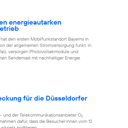
en energieautarken
etrieb
 hat den ersten Mobilfunkstandort Bayerns in
n der allgemeinen Stromversorgung funkt. In
falz, versorgen Photovoltaikmodule und
ten Sendemast mit nachhaltiger Energie.
eckung für die Düsseldorfer
r – und der Telekommunikationsanbieter O
2
nahmen dafür, dass die Besucher:innen vom 12.
unknetz profitieren.