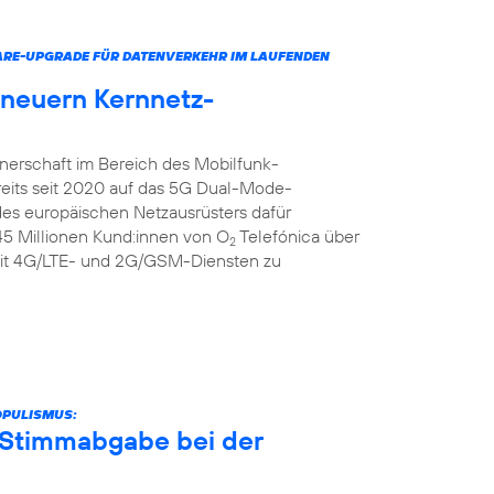
ARE-UPGRADE FÜR DATENVERKEHR IM LAUFENDEN
rneuern Kernnetz-
tnerschaft im Bereich des Mobilfunk-
reits seit 2020 auf das 5G Dual-Mode-
 des europäischen Netzausrüsters dafür
 45 Millionen Kund:innen von O
Telefónica über
2
it 4G/LTE- und 2G/GSM-Diensten zu
OPULISMUS:
r Stimmabgabe bei der