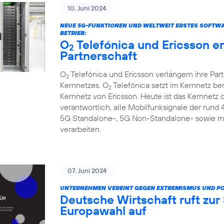
10. Juni 2024
NEUE 5G-FUNKTIONEN UND WELTWEIT ERSTES SOFTW
BETRIEB:
O
Telefónica und Ericsson e
2
Partnerschaft
O
Telefónica und Ericsson verlängern ihre Par
2
Kernnetzes. O
Telefónica setzt im Kernnetz be
2
Kernnetz von Ericsson. Heute ist das Kernnetz
verantwortlich, alle Mobilfunksignale der rund
5G Standalone-, 5G Non-Standalone- sowie m
verarbeiten.
07. Juni 2024
UNTERNEHMEN VEREINT GEGEN EXTREMISMUS UND P
Deutsche Wirtschaft ruft zu
Europawahl auf