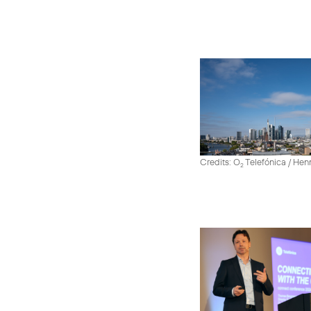
Credits: O
Telefónica / He
2