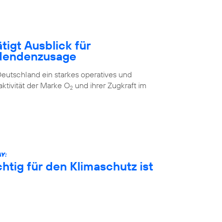
tigt Ausblick für
idendenzusage
eutschland ein starkes operatives und
aktivität der Marke O
und ihrer Zugkraft im
2
Y:
htig für den Klimaschutz ist