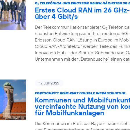
O
TELEFÓNICA UND ERICSSON GEHEN NÄCHSTEN 5G 
2
Erstes Cloud RAN im 26 GHz-B
über 4 Gbit/s
Der Telekommunikationsanbieter O
Telefónica
2
nächsten Entwicklungsschritt für moderne 5G-
Ericsson Cloud RAN-Lösung in Europa im Mobilf
Cloud RAN-Architektur werden Teile des Funkzu
Innovation Hub – der Startup-Schmiede von O
Unternehmen mit der „Datendusche“ einen date
17. Juli 2023
FORTSCHRITT BEIM PAKT DIGITALE INFRASTRUKTUR:
Kommunen und Mobilfunkunte
vereinfachte Nutzung von k
für Mobilfunkanlagen
Die Kommunen im Freistaat Bayern haben sich
und Funkmastbetreibern auf einen gemeinsame