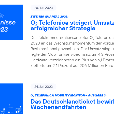
26. Juli 2023
ZWEITES QUARTAL 2023:
O
Telefónica steigert Umsat
2
erfolgreicher Strategie
Der Telekommunikationsanbieter O
Telefónica
2
2023 an das Wachstumsmomentum der Vorquarta
Basis profitabel gewachsen. Der Umsatz stieg u
legte der Mobilfunkserviceumsatz um 4,3 Prozen
Hardware verzeichneten ein Plus von 6,1 Proze
kletterte um 2,1 Prozent auf 206 Millionen Euro.
24. Juli 2023
O
TELEFÓNICA MOBILITY MONITOR – AUSGABE 3:
2
Das Deutschlandticket bewir
Wochenendfahrten