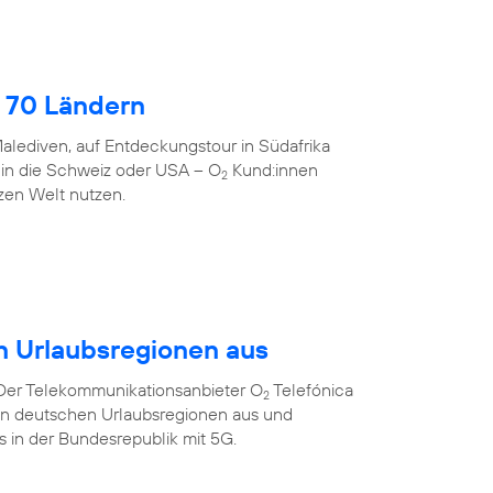
 70 Ländern
alediven, auf Entdeckungstour in Südafrika
 in die Schweiz oder USA – O
Kund:innen
2
zen Welt nutzen.
n Urlaubsregionen aus
 Der Telekommunikationsanbieter O
Telefónica
2
ten deutschen Urlaubsregionen aus und
ts in der Bundesrepublik mit 5G.