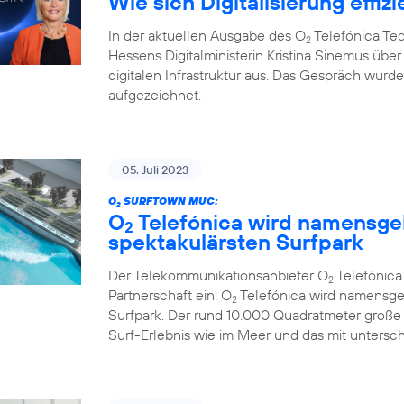
Wie sich Digitalisierung effizi
In der aktuellen Ausgabe des O
Telefónica Te
2
Hessens Digitalministerin Kristina Sinemus ü
digitalen Infrastruktur aus. Das Gespräch wur
aufgezeichnet.
05. Juli 2023
O
SURFTOWN MUC:
2
O
Telefónica wird namensge
2
spektakulärsten Surfpark
Der Telekommunikationsanbieter O
Telefónic
2
Partnerschaft ein: O
Telefónica wird namensge
2
Surfpark. Der rund 10.000 Quadratmeter große
Surf-Erlebnis wie im Meer und das mit untersc