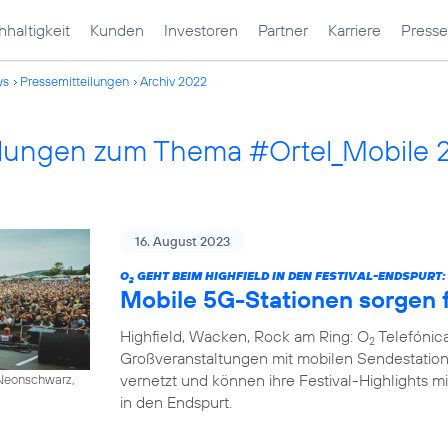
haltigkeit
Kunden
Investoren
Partner
Karriere
Presse
ws
Pressemitteilungen
Archiv 2022
ilungen zum Thema #Ortel_Mobile 
16. August 2023
O
GEHT BEIM HIGHFIELD IN DEN FESTIVAL-ENDSPURT:
2
Mobile 5G-Stationen sorgen f
Highfield, Wacken, Rock am Ring: O
Telefónica
2
Großveranstaltungen mit mobilen Sendestation
vernetzt und können ihre Festival-Highlights mi
/ Neonschwarz,
in den Endspurt.