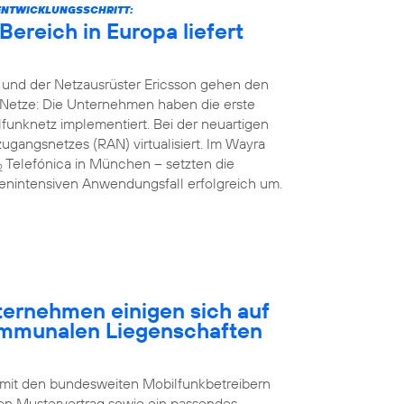
ENTWICKLUNGSSCHRITT:
ereich in Europa liefert
 und der Netzausrüster Ericsson gehen den
Netze: Die Unternehmen haben die erste
unknetz implementiert. Bei der neuartigen
gangsnetzes (RAN) virtualisiert. Im Wayra
Telefónica in München – setzten die
2
nintensiven Anwendungsfall erfolgreich um.
rnehmen einigen sich auf
ommunalen Liegenschaften
 mit den bundesweiten Mobilfunkbetreibern
n Mustervertrag sowie ein passendes