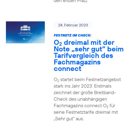
den ersten Platz.
24. Februar 2023
FESTNETZ IM CHECK:
O
dreimal mit der
2
Note „sehr gut“ beim
Tarifvergleich des
Fachmagazins
connect
O
startet beim Festnetzangebot
2
stark ins Jahr 2023: Erstmals
zeichnet der große Breitband-
Check des unabhängigen
Fachmagazins connect O
für
2
seine Festnetztarife dreimal mit
„Sehr gut“ aus.