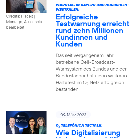
WARNTAG IN BAYERN UND NORDRHEIN-
WESTFALEN:
Erfolgreiche
Credits: Placeit |
Testwarnung erreicht
Montage, Ausschnitt
bearbeitet
rund zehn Millionen
Kundinnen und
Kunden
Das seit vergangenem Jahr
betriebene Cell-Broadcast-
Warnsystem des Bundes und der
Bundesländer hat einen weiteren
Härtetest im O
Netz erfolgreich
2
bestanden.
09. März 2023
O
TELEFÓNICA TECTALK:
2
Wie Digitalisierung