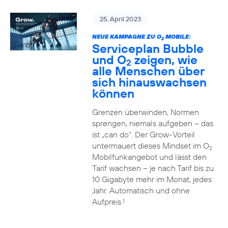
25. April 2023
NEUE KAMPAGNE ZU O
MOBILE:
2
Serviceplan Bubble
und O
zeigen, wie
2
alle Menschen über
sich hinauswachsen
können
Grenzen überwinden, Normen
sprengen, niemals aufgeben – das
ist „can do“. Der Grow-Vorteil
untermauert dieses Mindset im O
2
Mobilfunkangebot und lässt den
Tarif wachsen – je nach Tarif bis zu
10 Gigabyte mehr im Monat, jedes
Jahr. Automatisch und ohne
Aufpreis.
1