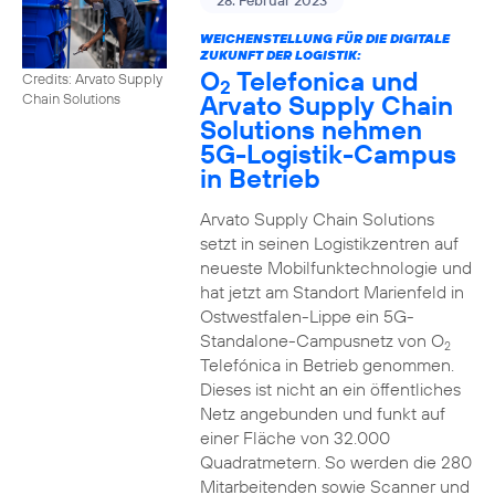
28. Februar 2023
WEICHENSTELLUNG FÜR DIE DIGITALE
ZUKUNFT DER LOGISTIK:
O
Telefonica und
Credits: Arvato Supply
2
Arvato Supply Chain
Chain Solutions
Solutions nehmen
5G-Logistik-Campus
in Betrieb
Arvato Supply Chain Solutions
setzt in seinen Logistikzentren auf
neueste Mobilfunktechnologie und
hat jetzt am Standort Marienfeld in
Ostwestfalen-Lippe ein 5G-
Standalone-Campusnetz von O
2
Telefónica in Betrieb genommen.
Dieses ist nicht an ein öffentliches
Netz angebunden und funkt auf
einer Fläche von 32.000
Quadratmetern. So werden die 280
Mitarbeitenden sowie Scanner und