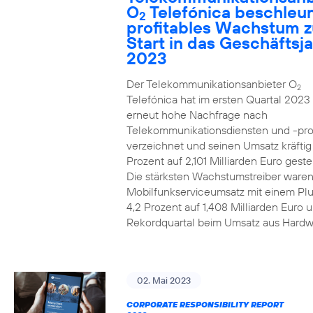
O
Telefónica beschleun
2
profitables Wachstum 
Start in das Geschäftsj
2023
Der Telekommunikationsanbieter O
2
Telefónica hat im ersten Quartal 2023
erneut hohe Nachfrage nach
Telekommunikationsdiensten und -pr
verzeichnet und seinen Umsatz kräfti
Prozent auf 2,101 Milliarden Euro gestei
Die stärksten Wachstumstreiber waren
Mobilfunkserviceumsatz mit einem Pl
4,2 Prozent auf 1,408 Milliarden Euro 
Rekordquartal beim Umsatz aus Hardw
02. Mai 2023
CORPORATE RESPONSIBILITY REPORT