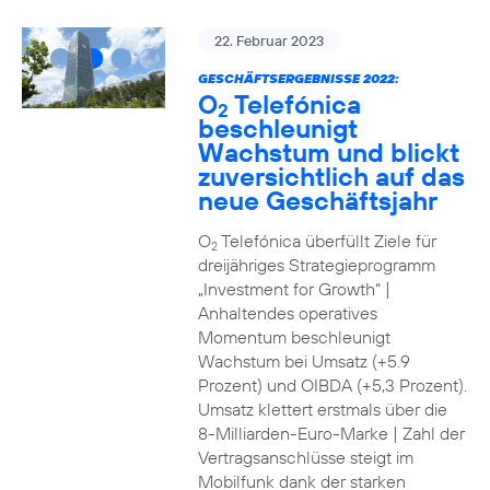
22. Februar 2023
GESCHÄFTSERGEBNISSE 2022:
O
Telefónica
2
beschleunigt
Wachstum und blickt
zuversichtlich auf das
neue Geschäftsjahr
O
Telefónica überfüllt Ziele für
2
dreijähriges Strategieprogramm
„Investment for Growth“ |
Anhaltendes operatives
Momentum beschleunigt
Wachstum bei Umsatz (+5.9
Prozent) und OIBDA (+5,3 Prozent).
Umsatz klettert erstmals über die
8-Milliarden-Euro-Marke | Zahl der
Vertragsanschlüsse steigt im
Mobilfunk dank der starken