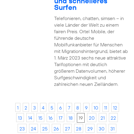
und schnelleres
Surfen
Telefonieren, chatten, simsen – in
viele Länder der Welt zu einem
fairen Preis. Ortel Mobile, der
führende deutsche
Mobilfunkanbieter für Menschen
mit Migrationshintergrund, bietet ab
1. März 2023 sechs neue attraktive
Tarifoptionen mit deutlich
größerem Datenvolumen, höherer
Surfgeschwindigkeit und
zahlreichen neuen Zielländern.
1
2
3
4
5
6
7
8
9
10
11
12
13
14
15
16
17
18
19
20
21
22
23
24
25
26
27
28
29
30
31