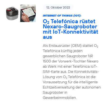
12. Oktober 2022
INTERNET OF THINGS (IOT):
O
Telefónica rüstet
2
Nexaro-Saugroboter
mit IoT-Konnektivität
aus
Als Erstausrüster (OEM) stattet O
2
Telefónica künftig jeden
gewerblichen Saugroboter NR
1500 der Vorwerk-Tochter Nexaro
ab Werk mit einer Telefónica IoT-
SIM-Karte aus. Die Konnektivitäts-
Lösung von O
Telefónica ist die
2
Voraussetzung für die intelligente
Echtzeitverwaltung der autonomen
Saugroboter in
Gewerbeimmobilien.