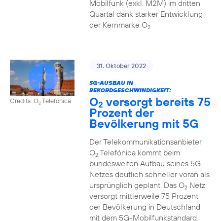
Mobilfunk (exkl. M2M) im dritten
Quartal dank starker Entwicklung
der Kernmarke O
2
31. Oktober 2022
5G-AUSBAU IN
REKORDGESCHWINDIGKEIT:
O
versorgt bereits 75
Credits: O
Telefónica
2
2
Prozent der
Bevölkerung mit 5G
Der Telekommunikationsanbieter
O
Telefónica kommt beim
2
bundesweiten Aufbau seines 5G-
Netzes deutlich schneller voran als
ursprünglich geplant. Das O
Netz
2
versorgt mittlerweile 75 Prozent
der Bevölkerung in Deutschland
mit dem 5G-Mobilfunkstandard.