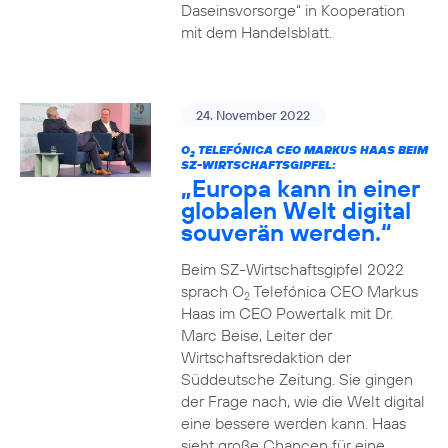
Daseinsvorsorge“ in Kooperation
mit dem Handelsblatt.
24. November 2022
O
TELEFÓNICA CEO MARKUS HAAS BEIM
2
SZ-WIRTSCHAFTSGIPFEL:
„Europa kann in einer
globalen Welt digital
souverän werden.“
Beim SZ-Wirtschaftsgipfel 2022
sprach O
Telefónica CEO Markus
2
Haas im CEO Powertalk mit Dr.
Marc Beise, Leiter der
Wirtschaftsredaktion der
Süddeutsche Zeitung. Sie gingen
der Frage nach, wie die Welt digital
eine bessere werden kann. Haas
sieht große Chancen für eine