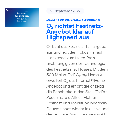
21. September 2022
BEREIT FÜR DIE GIGABIT-ZUKUNFT:
O
richtet Festnetz-
2
Angebot klar auf
Highspeed aus
O
baut das Festnetz-Tarifangebot
2
aus und legt den Fokus klar auf
Highspeed zum fairen Preis –
unabhängig von der Technologie
des Festnetzanschlusses. Mit dem
500 Mbit/s-Tarif O
my Home XL
2
erweitert O
das Internet@Home-
2
Angebot und erhöht gleichzeitig
die Bandbreite in den Start-Tarifen.
Zudem ist die Allnet-Flat für
Festnetz und Mobilfunk innerhalb
Deutschlands wieder inklusive und
der reguläre Anschlusspreis sinkt.