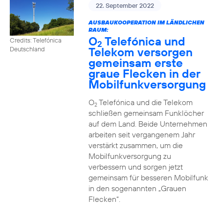
22. September 2022
AUSBAUKOOPERATION IM LÄNDLICHEN
RAUM:
O
Telefónica und
Credits: Telefónica
2
Telekom versorgen
Deutschland
gemeinsam erste
graue Flecken in der
Mobilfunkversorgung
O
Telefónica und die Telekom
2
schließen gemeinsam Funklöcher
auf dem Land. Beide Unternehmen
arbeiten seit vergangenem Jahr
verstärkt zusammen, um die
Mobilfunkversorgung zu
verbessern und sorgen jetzt
gemeinsam für besseren Mobilfunk
in den sogenannten „Grauen
Flecken“.