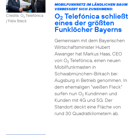
MOBILFUNKNETZ IM LÄNDLICHEN RAUM
VERBESSERT SICH ZUNEHMEND:
O
Telefónica schließt
Credits: O
Telefónica
2
2
eines der größten
/ Felix Steck
Funklöcher Bayerns
Gemeinsam mit dem Bayerischen
Wirtschaftsminister Hubert
Aiwanger hat Markus Haas, CEO
von O
Telefónica, einen neuen
2
Mobilfunkmasten in
Schwabmünchen-Birkach bei
Augsburg in Betrieb genommen. In
dem ehemaligen “weißen Fleck”
surfen nun O
Kundinnen und
2
Kunden mit 4G und 5G. Der
Standort deckt eine Fläche von
rund 30 Quadratkilometern ab.