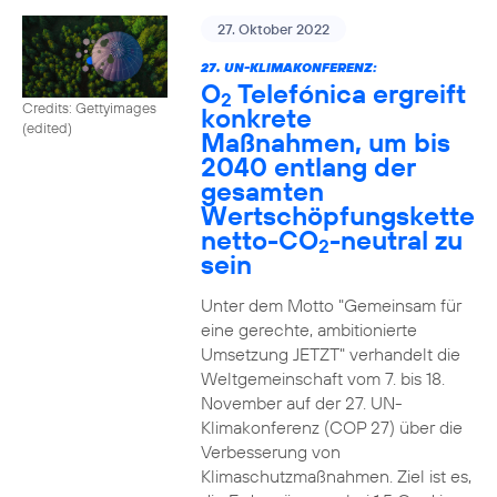
27. Oktober 2022
27. UN-KLIMAKONFERENZ:
O
Telefónica ergreift
2
Credits: Gettyimages
konkrete
(edited)
Maßnahmen, um bis
2040 entlang der
gesamten
Wertschöpfungskette
netto-CO
-neutral zu
2
sein
Unter dem Motto "Gemeinsam für
eine gerechte, ambitionierte
Umsetzung JETZT" verhandelt die
Weltgemeinschaft vom 7. bis 18.
November auf der 27. UN-
Klimakonferenz (COP 27) über die
Verbesserung von
Klimaschutzmaßnahmen. Ziel ist es,