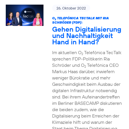
26. Oktober 2022
O
TELEFÓNICA TECTALK MIT RIA
2
SCHRÖDER (FDP):
Gehen Digitalisierung
und Nachhaltigkeit
Hand in Hand?
Im aktuellen O
Telefónica TecTalk
2
sprechen FDP-Politikerin Ria
Schröder und O
Telefónica CEO
2
Markus Haas darüber, inwiefern
weniger Bürokratie und mehr
Geschwindigkeit beim Ausbau der
digitalen Infrastruktur notwendig
sind. Bei ihrem Aufeinandertreffen
im Berliner BASECAMP diskutieren
die beiden zudem, wie die
Digitalisierung beim Erreichen der
Klimaziele hilft und warum der
Staat beim Thema Digitalisierung