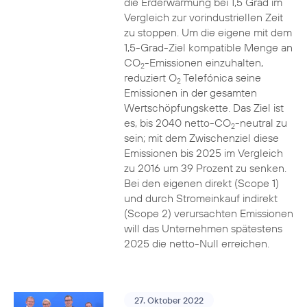
die Erderwärmung bei 1,5 Grad im
Vergleich zur vorindustriellen Zeit
zu stoppen. Um die eigene mit dem
1,5-Grad-Ziel kompatible Menge an
CO
-Emissionen einzuhalten,
2
reduziert O
Telefónica seine
2
Emissionen in der gesamten
Wertschöpfungskette. Das Ziel ist
es, bis 2040 netto-CO
-neutral zu
2
sein; mit dem Zwischenziel diese
Emissionen bis 2025 im Vergleich
zu 2016 um 39 Prozent zu senken.
Bei den eigenen direkt (Scope 1)
und durch Stromeinkauf indirekt
(Scope 2) verursachten Emissionen
will das Unternehmen spätestens
2025 die netto-Null erreichen.
27. Oktober 2022