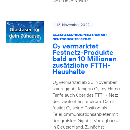
Nokia im 5G-Netz.
16. November 2022
GLASFASER-KOOPERATION MIT
DEUTSCHER TELEKOM:
O
vermarktet
2
Festnetz-Produkte
bald an 10 Millionen
zusätzliche FTTH-
Haushalte
O
vermarktet ab 30. November
2
seine gigabitfähigen O
my Home
2
Tarife auch über das FTTH- Netz
der Deutschen Telekom. Damit
festigt O
seine Position als
2
Telekommunikationsanbieter mit
der größten Gigabit-Verfügbarkeit
in Deutschland. Zunächst