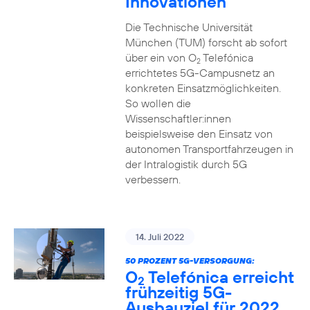
Innovationen
Die Technische Universität
München (TUM) forscht ab sofort
über ein von O
Telefónica
2
errichtetes 5G-Campusnetz an
konkreten Einsatzmöglichkeiten.
So wollen die
Wissenschaftler:innen
beispielsweise den Einsatz von
autonomen Transportfahrzeugen in
der Intralogistik durch 5G
verbessern.
14. Juli 2022
50 PROZENT 5G-VERSORGUNG:
O
Telefónica erreicht
2
frühzeitig 5G-
Ausbauziel für 2022