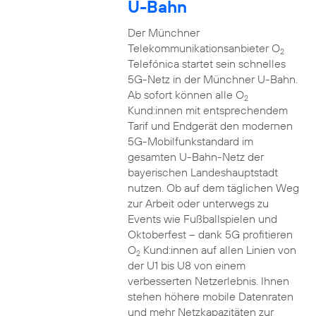
U-Bahn
Der Münchner
Telekommunikationsanbieter O
2
Telefónica startet sein schnelles
5G-Netz in der Münchner U-Bahn.
Ab sofort können alle O
2
Kund:innen mit entsprechendem
Tarif und Endgerät den modernen
5G-Mobilfunkstandard im
gesamten U-Bahn-Netz der
bayerischen Landeshauptstadt
nutzen. Ob auf dem täglichen Weg
zur Arbeit oder unterwegs zu
Events wie Fußballspielen und
Oktoberfest – dank 5G profitieren
O
Kund:innen auf allen Linien von
2
der U1 bis U8 von einem
verbesserten Netzerlebnis. Ihnen
stehen höhere mobile Datenraten
und mehr Netzkapazitäten zur