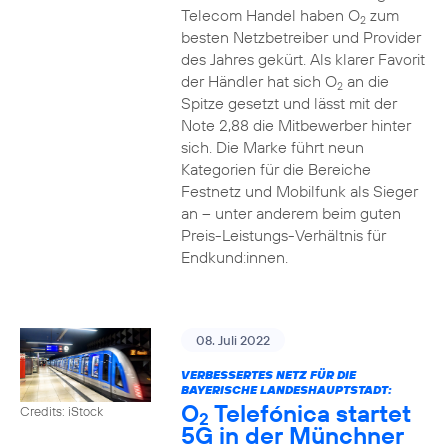
Telecom Handel haben O
zum
2
besten Netzbetreiber und Provider
des Jahres gekürt. Als klarer Favorit
der Händler hat sich O
an die
2
Spitze gesetzt und lässt mit der
Note 2,88 die Mitbewerber hinter
sich. Die Marke führt neun
Kategorien für die Bereiche
Festnetz und Mobilfunk als Sieger
an – unter anderem beim guten
Preis-Leistungs-Verhältnis für
Endkund:innen.
08. Juli 2022
VERBESSERTES NETZ FÜR DIE
BAYERISCHE LANDESHAUPTSTADT:
O
Telefónica startet
Credits: iStock
2
5G in der Münchner