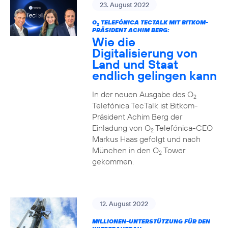
23. August 2022
O
TELEFÓNICA TECTALK MIT BITKOM-
2
PRÄSIDENT ACHIM BERG:
Wie die
Digitalisierung von
Land und Staat
endlich gelingen kann
In der neuen Ausgabe des O
2
Telefónica TecTalk ist Bitkom-
Präsident Achim Berg der
Einladung von O
Telefónica-CEO
2
Markus Haas gefolgt und nach
München in den O
Tower
2
gekommen.
12. August 2022
MILLIONEN-UNTERSTÜTZUNG FÜR DEN