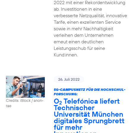
2022 mit einer Rekordentwicklung
ab. Investitionen in eine
verbesserte Netzqualität, innovative
Tarife, einen exzellenten Service
sowie in mehr Nachhaltigkeit
verleihen dem Unternehmen
erneut einen deutlichen
Leistungsschub für seine
Kund:innen.
26. Juli 2022
5G-CAMPUSNETZ FÜR DIE HOCHSCHUL-
FORSCHUNG:
O
Telefónica liefert
Credits: iStock / anon-
2
Technischer
tae
Universität München
digitales Sprungbrett
für mehr