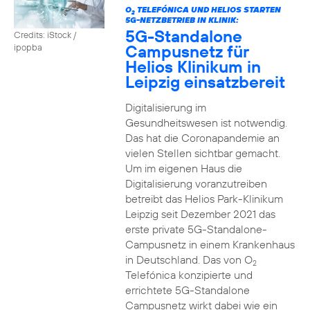
O
TELEFÓNICA UND HELIOS STARTEN
2
5G-NETZBETRIEB IN KLINIK:
5G-Standalone
Credits: iStock /
Campusnetz für
ipopba
Helios Klinikum in
Leipzig einsatzbereit
Digitalisierung im
Gesundheitswesen ist notwendig.
Das hat die Coronapandemie an
vielen Stellen sichtbar gemacht.
Um im eigenen Haus die
Digitalisierung voranzutreiben
betreibt das Helios Park-Klinikum
Leipzig seit Dezember 2021 das
erste private 5G-Standalone-
Campusnetz in einem Krankenhaus
in Deutschland. Das von O
2
Telefónica konzipierte und
errichtete 5G-Standalone
Campusnetz wirkt dabei wie ein