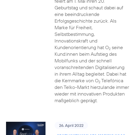
feiert am 1. Mai ihren 20.
Geburtstag und schaut dabei auf
eine beeindruckende
Erfolgsgeschichte zurück. Als
Marke für Freiheit,
Selbstbestimmung,
Innovationskraft und
Kundenorientierung hat O
seine
2
Kund:innen beim Aufstieg des
Mobilfunks und der schnell
voranschreitenden Digitalisierung
in ihrem Alltag begleitet. Dabei hat
die Kernmarke von O
Telefónica
2
den Telko-Markt hierzulande immer
wieder mit innovativen Produkten
maßgeblich geprägt.
26. April 2022