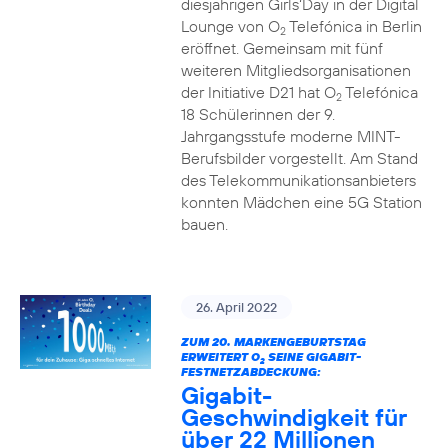
diesjährigen Girls‘Day in der Digital
Lounge von O
Telefónica in Berlin
2
eröffnet. Gemeinsam mit fünf
weiteren Mitgliedsorganisationen
der Initiative D21 hat O
Telefónica
2
18 Schülerinnen der 9.
Jahrgangsstufe moderne MINT-
Berufsbilder vorgestellt. Am Stand
des Telekommunikationsanbieters
konnten Mädchen eine 5G Station
bauen.
26. April 2022
ZUM 20. MARKENGEBURTSTAG
ERWEITERT O
SEINE GIGABIT-
2
FESTNETZABDECKUNG:
Gigabit-
Geschwindigkeit für
über 22 Millionen