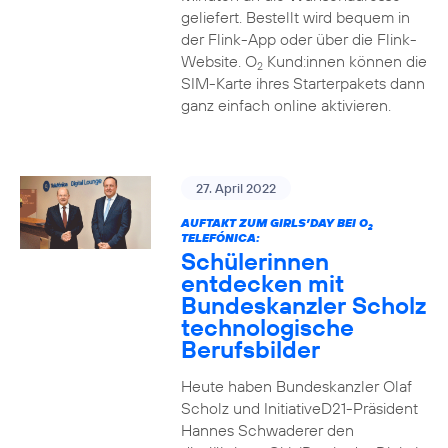
geliefert. Bestellt wird bequem in
der Flink-App oder über die Flink-
Website. O
Kund:innen können die
2
SIM-Karte ihres Starterpakets dann
ganz einfach online aktivieren.
27. April 2022
AUFTAKT ZUM GIRLS’DAY BEI O
2
TELEFÓNICA:
Schülerinnen
entdecken mit
Bundeskanzler Scholz
technologische
Berufsbilder
Heute haben Bundeskanzler Olaf
Scholz und InitiativeD21-Präsident
Hannes Schwaderer den