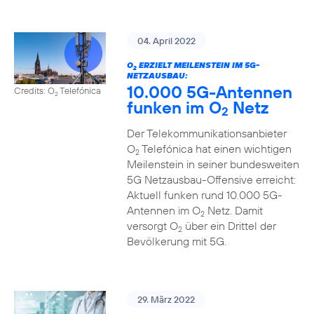
04. April 2022
O
ERZIELT MEILENSTEIN IM 5G-
2
NETZAUSBAU:
10.000 5G-Antennen
Credits: O
Telefónica
2
funken im O
Netz
2
Der Telekommunikationsanbieter
O
Telefónica hat einen wichtigen
2
Meilenstein in seiner bundesweiten
5G Netzausbau-Offensive erreicht:
Aktuell funken rund 10.000 5G-
Antennen im O
Netz. Damit
2
versorgt O
über ein Drittel der
2
Bevölkerung mit 5G.
29. März 2022