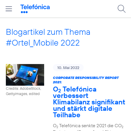
Blogartikel zum Thema
#Ortel_Mobile 2022
10. Mai 2022
CORPORATE RESPONSIBILITY REPORT
2021:
O
Telefónica
Credits: AdobeStock,
2
verbessert
Gettyimages, edited
Klimabilanz signifikant
und stärkt digitale
Teilhabe
O
Telefónica senkte 2021 die CO
2
2