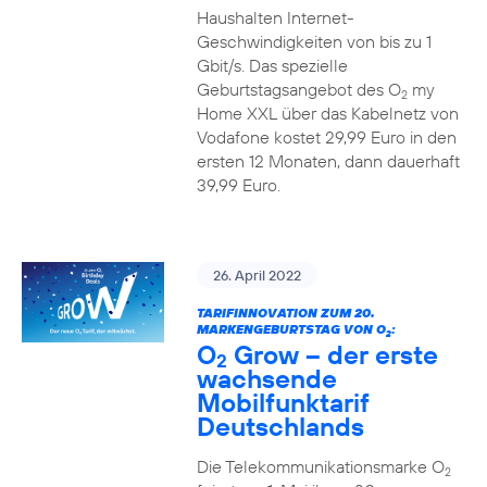
Haushalten Internet-
Geschwindigkeiten von bis zu 1
Gbit/s. Das spezielle
Geburtstagsangebot des O
my
2
Home XXL über das Kabelnetz von
Vodafone kostet 29,99 Euro in den
ersten 12 Monaten, dann dauerhaft
39,99 Euro.
26. April 2022
TARIFINNOVATION ZUM 20.
MARKENGEBURTSTAG VON O
:
2
O
Grow – der erste
2
wachsende
Mobilfunktarif
Deutschlands
Die Telekommunikationsmarke O
2