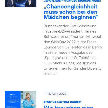
„SPOTLIGHT“ VON CEO MARKUS HAAS:
„Chancengleichheit
muss schon bei den
Mädchen beginnen“
Bundeskanzler Olaf Scholz und
Initiative-D21-Präsident Hannes
Schwaderer eröffnen am Mittwoch
den Girls‘Day 2022 in der Digital
Lounge von O
Telefónica in Berlin.
2
In seiner neuen Ausgabe des
„Spotlight“ erklärt O
Telefónica
2
CEO Markus Haas, wie sich das
Unternehmen für Gender Diversity
einsetzt.
13. April 2022
ZITAT VALENTINA DAIBER:
Wir brauchen eine