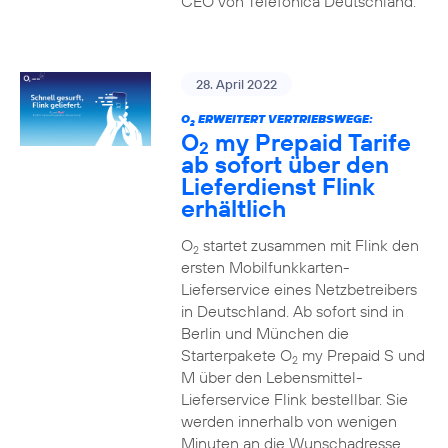
CEO von Telefónica Deutschland.
28. April 2022
O
ERWEITERT VERTRIEBSWEGE:
2
O
my Prepaid Tarife
2
ab sofort über den
Lieferdienst Flink
erhältlich
O
startet zusammen mit Flink den
2
ersten Mobilfunkkarten-
Lieferservice eines Netzbetreibers
in Deutschland. Ab sofort sind in
Berlin und München die
Starterpakete O
my Prepaid S und
2
M über den Lebensmittel-
Lieferservice Flink bestellbar. Sie
werden innerhalb von wenigen
Minuten an die Wunschadresse