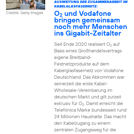
AUSWEITUNG DER ZUSAMMENARBEIT IM
KABELGLASFASERNETZ:
O
und Vodafone
Credits: Getty Images
2
bringen gemeinsam
noch mehr Menschen
ins Gigabit-Zeitalter
Seit Ende 2020 realisiert O
auf
2
Basis eines Großhandelsvertrags
eigene Breitband-
Festnetzprodukte auf dem
Kabelglasfasernetz von Vodafone
Deutschland. Das Abkommen war
seinerzeit die erste Kabel-
Wholesale-Vereinbarung im
deutschen Markt und gilt zurzeit
exklusiv für O
. Damit erreicht die
2
Telefónica Marke bundesweit rund
24 Millionen Haushalte. Das macht
den Kabelzugang zu einem
zentralen Zugangsweg für die