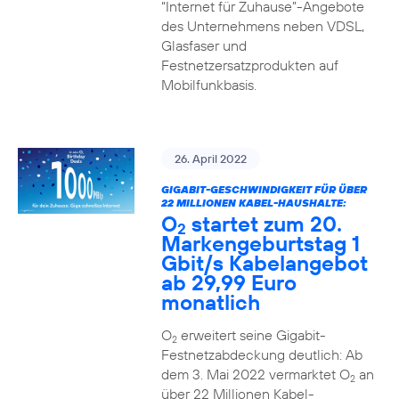
“Internet für Zuhause”-Angebote
des Unternehmens neben VDSL,
Glasfaser und
Festnetzersatzprodukten auf
Mobilfunkbasis.
26. April 2022
GIGABIT-GESCHWINDIGKEIT FÜR ÜBER
22 MILLIONEN KABEL-HAUSHALTE:
O
startet zum 20.
2
Markengeburtstag 1
Gbit/s Kabelangebot
ab 29,99 Euro
monatlich
O
erweitert seine Gigabit-
2
Festnetzabdeckung deutlich: Ab
dem 3. Mai 2022 vermarktet O
an
2
über 22 Millionen Kabel-