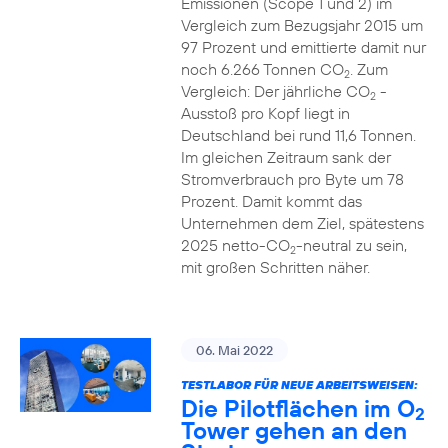
Emissionen (Scope 1 und 2) im
Vergleich zum Bezugsjahr 2015 um
97 Prozent und emittierte damit nur
noch 6.266 Tonnen CO
. Zum
2
Vergleich: Der jährliche CO
-
2
Ausstoß pro Kopf liegt in
Deutschland bei rund 11,6 Tonnen.
Im gleichen Zeitraum sank der
Stromverbrauch pro Byte um 78
Prozent. Damit kommt das
Unternehmen dem Ziel, spätestens
2025 netto-CO
-neutral zu sein,
2
mit großen Schritten näher.
06. Mai 2022
TESTLABOR FÜR NEUE ARBEITSWEISEN:
Die Pilotflächen im O
2
Tower gehen an den