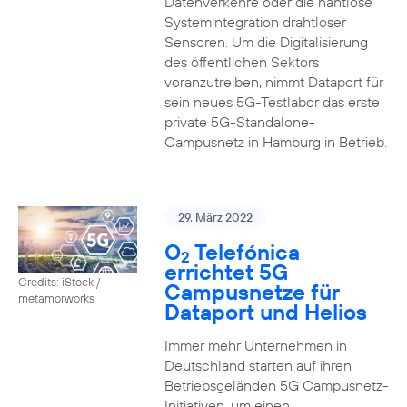
Datenverkehre oder die nahtlose
Systemintegration drahtloser
Sensoren. Um die Digitalisierung
des öffentlichen Sektors
voranzutreiben, nimmt Dataport für
sein neues 5G-Testlabor das erste
private 5G-Standalone-
Campusnetz in Hamburg in Betrieb.
29. März 2022
O
Telefónica
2
errichtet 5G
Credits: iStock /
Campusnetze für
metamorworks
Dataport und Helios
Immer mehr Unternehmen in
Deutschland starten auf ihren
Betriebsgeländen 5G Campusnetz-
Initiativen, um einen