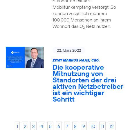
Standorten mit 4G-
Mobilfunkempfang versorgt. So
können zusätzlich mehrere
100.000 Menschen an ihrem
Wohnort das O
Netz nutzen.
2
22. März 2022
ZITAT MARKUS HAAS, CEO:
Die kooperative
Mitnutzung von
Standorten der drei
aktiven Netzbetreiber
ist ein wichtiger
Schritt
1
2
3
4
5
6
7
8
9
10
11
12