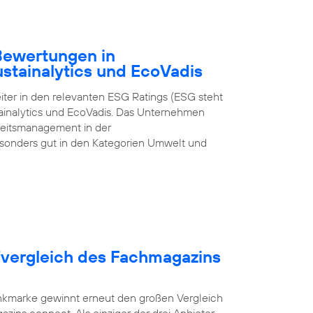
-Bewertungen in
ustainalytics und EcoVadis
iter in den relevanten ESG Ratings (ESG steht
tainalytics und EcoVadis. Das Unternehmen
gkeitsmanagement in der
onders gut in den Kategorien Umwelt und
fvergleich des Fachmagazins
unkmarke gewinnt erneut den großen Vergleich
zins connect. Als einziger der drei Anbieter