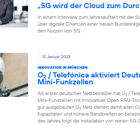
„5G wird der Cloud zum Durc
In einem Interview zum Jahresauftakt mit der
über digitale Chancen einer neuen Bundesreg
den Nutzen von 5G.
17. Januar 2022
INNOVATION IN MÜNCHEN:
O
/ Telefónica aktiviert De
2
Mini-Funkzellen
Als erster deutscher Netzbetreiber hat O
/ Tel
2
Mini-Funkzellen mit innovativer Open RAN-Tech
gut ausgebauten O
Netz stehen damit allen O
2
Kapazitäten und höhere Bandbreiten an belebte
des Jahres folgt die Installation von reinen 5