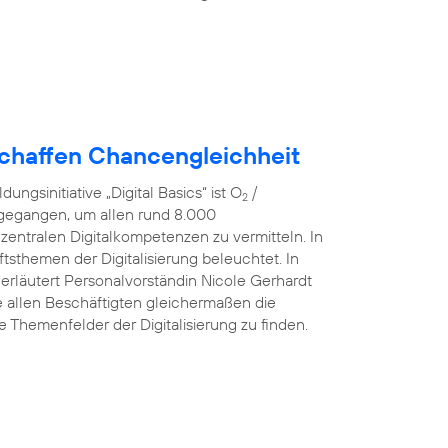
schaffen Chancengleichheit
ngsinitiative „Digital Basics“ ist O
/
2
 gegangen, um allen rund 8.000
 zentralen Digitalkompetenzen zu vermitteln. In
sthemen der Digitalisierung beleuchtet. In
 erläutert Personalvorständin Nicole Gerhardt
ve allen Beschäftigten gleichermaßen die
he Themenfelder der Digitalisierung zu finden.