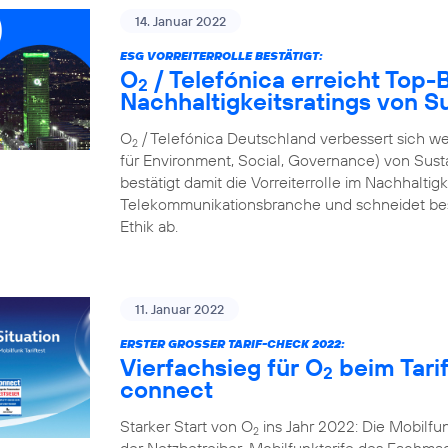
14. Januar 2022
ESG VORREITERROLLE BESTÄTIGT:
O
/ Telefónica erreicht Top
2
Nachhaltigkeitsratings von S
O
/ Telefónica Deutschland verbessert sich we
2
für Environment, Social, Governance) von Sus
bestätigt damit die Vorreiterrolle im Nachhalti
Telekommunikationsbranche und schneidet bes
Ethik ab.
11. Januar 2022
ERSTER GROSSER TARIF-CHECK 2022:
Vierfachsieg für O
beim Tari
2
connect
Starker Start von O
ins Jahr 2022: Die Mobilf
2
der Netzbetreiber-Mobilfunktarife des Fachmaga