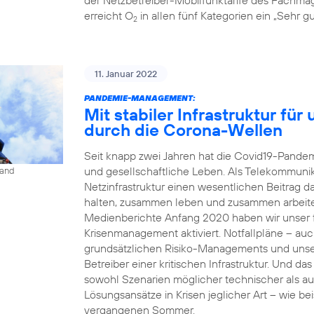
erreicht O
in allen fünf Kategorien ein „Sehr gu
2
11. Januar 2022
PANDEMIE-MANAGEMENT:
Mit stabiler Infrastruktur fü
durch die Corona-Wellen
Seit knapp zwei Jahren hat die Covid19-Pandemi
und gesellschaftliche Leben. Als Telekommunika
land
Netzinfrastruktur einen wesentlichen Beitrag 
halten, zusammen leben und zusammen arbeit
Medienberichte Anfang 2020 haben wir unser fü
Krisenmanagement aktiviert. Notfallpläne – auc
grundsätzlichen Risiko-Managements und unse
Betreiber einer kritischen Infrastruktur. Und da
sowohl Szenarien möglicher technischer als a
Lösungsansätze in Krisen jeglicher Art – wie b
vergangenen Sommer.