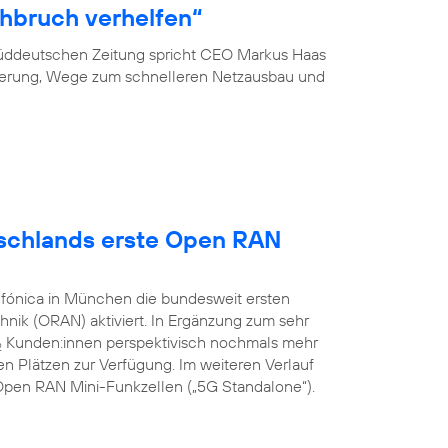
hbruch verhelfen“
 Süddeutschen Zeitung spricht CEO Markus Haas
ierung, Wege zum schnelleren Netzausbau und
utschlands erste Open RAN
efónica in München die bundesweit ersten
nik (ORAN) aktiviert. In Ergänzung zum sehr
Kunden:innen perspektivisch nochmals mehr
2
n Plätzen zur Verfügung. Im weiteren Verlauf
G Open RAN Mini-Funkzellen („5G Standalone“).