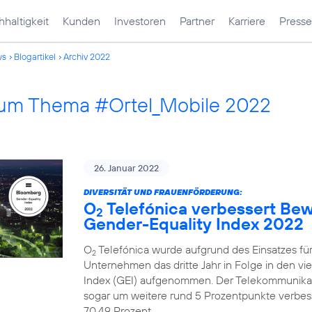
haltigkeit
Kunden
Investoren
Partner
Karriere
Presse
ws
Blogartikel
Archiv 2022
 zum Thema #Ortel_Mobile 2022
26. Januar 2022
DIVERSITÄT UND FRAUENFÖRDERUNG:
O
Telefónica verbessert Be
2
Gender-Equality Index 2022
O
Telefónica wurde aufgrund des Einsatzes fü
2
Unternehmen das dritte Jahr in Folge in den v
Index (GEI) aufgenommen. Der Telekommunika
sogar um weitere rund 5 Prozentpunkte verbesse
70,49 Prozent.