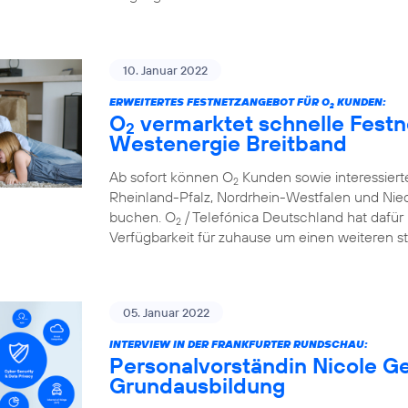
10. Januar 2022
ERWEITERTES FESTNETZANGEBOT FÜR O
KUNDEN:
2
O
vermarktet schnelle Festn
2
Westenergie Breitband
Ab sofort können O
Kunden sowie interessier
2
Rheinland-Pfalz, Nordrhein-Westfalen und Nie
buchen. O
/ Telefónica Deutschland hat dafür 
2
Verfügbarkeit für zuhause um einen weiteren st
05. Januar 2022
INTERVIEW IN DER FRANKFURTER RUNDSCHAU:
Personalvorständin Nicole Ge
Grundausbildung